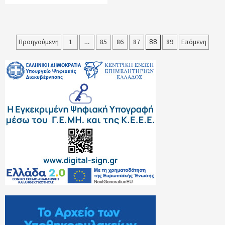
Σελιδοποίηση
Προηγούμενη
1
…
85
86
87
88
89
Επόμενη
άρθρων