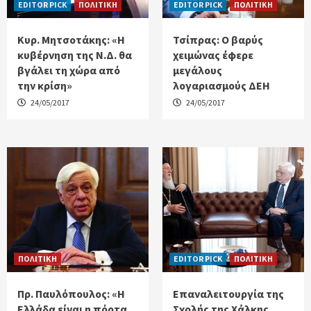
EDITOR PICK
ΠΟΛΙΤΙΚΗ
EDITOR PICK
ΠΟΛΙΤΙΚΗ
Κυρ. Μητσοτάκης: «Η
Τσίπρας: Ο βαρύς
κυβέρνηση της Ν.Δ. θα
χειμώνας έφερε
βγάλει τη χώρα από
μεγάλους
την κρίση»
λογαριασμούς ΔΕΗ
24/05/2017
24/05/2017
ΠΟΛΙΤΙΚΗ
EDITOR PICK
ΠΟΛΙΤΙΚΗ
Πρ. Παυλόπουλος: «Η
Επαναλειτουργία της
Ελλάδα είναι η πόρτα
Σχολής της Χάλκης