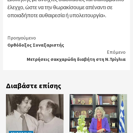
έλεγχο, ώστε να την θωρακίσουμε απέναντι σε
οποιαδήποτε αυθαιρεσία ή υπολειτουργία».
Continue
Προηγούμενο
Ορθόδοξος Συναξαριστής
Reading
Επόμενο
Μετρήσεις σακχαρώδη διαβήτη στη Ν.Τρίγλια
Διαβάστε επίσης