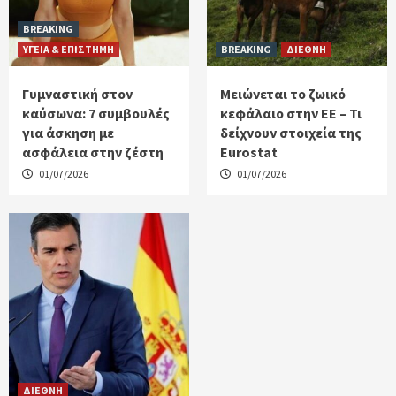
BREAKING
ΥΓΕΙΑ & ΕΠΙΣΤΗΜΗ
BREAKING
ΔΙΕΘΝΗ
Γυμναστική στον
Μειώνεται το ζωικό
καύσωνα: 7 συμβουλές
κεφάλαιο στην ΕΕ – Τι
για άσκηση με
δείχνουν στοιχεία της
ασφάλεια στην ζέστη
Eurostat
01/07/2026
01/07/2026
ΔΙΕΘΝΗ