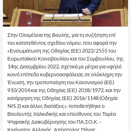
Στην Ολομέλεια της Βουλής, για τη συζήτηση επί
του κατατεθέντος σχεδίου νόμου, που αφορά την
«Ενσωμάτωση της Οδηγίας (ΕΕ) 2022/2555 του
Ευρωπαϊκού Κοινοβουλίου και του Συμβουλίου, της
14ης Δεκεμβρίου 2022, σχετικά με μέτρα για υψηλό
κοινό επίπεδο κυβερνοασφάλειας σε ολόκληρη την
Ένωση, την τροποποίηση του Κανονισμού (ΕΕ)
910/2014 και της Οδηγίας (ΕΕ) 2018/1972, και την
κατάργηση της Οδηγίας (ΕΕ) 2016/1148 (Οδηγία
NIS 2) και άλλες διατάξεις», τοποθετήθηκε ο
Βουλευτής Χαλκιδικής και υπεύθυνος του Τομέα
Ψηφιακής Διακυβέρνησης του ΠΑ.ΣΟ.Κ. –
Κινήματος Αλλαγής, Απόστολος Πάνας.