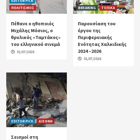
EDITOR PICK
ΠΟΛΙΤΙΣΜΟΣ
BREAKING
ΤΟΠΙΚΑ
Πέθανε ο ηθοποιός
Παρουσίαση του
Μιχάλης Μόσιος, ο
έργου της
θρυλικός «Ταμτάκος»
Περιφερειακής
του ελληνικού σινεμά
Ενότητας Χαλκιδικής
2024 –2026
01/07/2026
01/07/2026
EDITOR PICK
ΔΙΕΘΝΗ
Σεισμοί στη