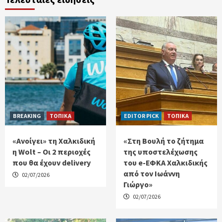
BREAKING
ΤΟΠΙΚΑ
EDITOR PICK
ΤΟΠΙΚΑ
«Ανοίγει» τη Χαλκιδική
«Στη Βουλή το ζήτημα
η Wolt – Οι 2 περιοχές
της υποστελέχωσης
που θα έχουν delivery
του e-ΕΦΚΑ Χαλκιδικής
από τον Ιωάννη
02/07/2026
Γιώργο»
02/07/2026