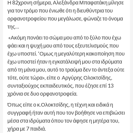
Η 82χρονη σήμερα, Αλεξάνδρα Μπαφατάκη μίλησε
για τον τρόμο που ένιωθε ότι η διευθύντρια του
ορφανοτροφείου που μεγάλωσε, φώναζε το όνομα
της…
«Ακόμη πονάει το σώμα μου από το ξύλο που έχω
φάει και η ψυχή μου από τους εξευτελισμούς που
έχω υποστεί. ‘Ομως η μεγαλύτερη κακοποίηση που
έχω υποστεί ήταν η εγκατάλειψή μου στα ιδρύματα
από τη μάνα μου, αυτό το τραύμα δεν το άντεξα ούτε
τότε, ούτε τώρα», είπε ο Αργύρης Ολοκτσίδης,
συνταξιούχος εκπαιδευτικός, που έζησε επί 13
χρόνια σε δυο ορφανοτροφεία.
Όπως είπε ο κ.Ολοκτσίδης, η τέχνη και ειδικά η
συγγραφή ήταν αυτή που τον βοήθησε να επιβιώσει
μέσα στα ιδρύματα όπου τον άφησε η μητέρα του,
χήρα με 7 παιδιά.