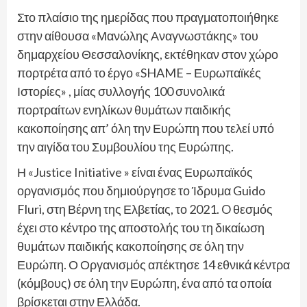
Στο πλαίσιο της ημερίδας που πραγματοποιήθηκε
στην αίθουσα «Μανώλης Αναγνωστάκης» του
δημαρχείου Θεσσαλονίκης, εκτέθηκαν στον χώρο
πορτρέτα από το έργο «SHAME – Ευρωπαϊκές
Ιστορίες» , μίας συλλογής 100 συνολικά
πορτραίτων ενηλίκων θυμάτων παιδικής
κακοποίησης απ’ όλη την Ευρώπη που τελεί υπό
την αιγίδα του Συμβουλίου της Ευρώπης.
Η «Justice Initiative » είναι ένας Ευρωπαϊκός
οργανισμός που δημιούργησε το Ίδρυμα Guido
Fluri, στη Βέρνη της Ελβετίας, το 2021. O θεσμός
έχει στο κέντρο της αποστολής του τη δικαίωση
θυμάτων παιδικής κακοποίησης σε όλη την
Ευρώπη. Ο Οργανισμός απέκτησε 14 εθνικά κέντρα
(κόμβους) σε όλη την Ευρώπη, ένα από τα οποία
βρίσκεται στην Ελλάδα.