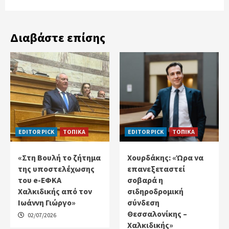
Διαβάστε επίσης
EDITOR PICK
ΤΟΠΙΚΑ
EDITOR PICK
ΤΟΠΙΚΑ
«Στη Βουλή το ζήτημα
Χουρδάκης: «Ώρα να
της υποστελέχωσης
επανεξεταστεί
του e-ΕΦΚΑ
σοβαρά η
Χαλκιδικής από τον
σιδηροδρομική
Ιωάννη Γιώργο»
σύνδεση
Θεσσαλονίκης –
02/07/2026
Χαλκιδικής»