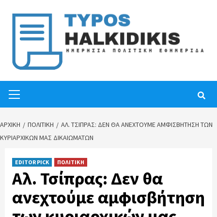
Skip
to
content
Primary
Menu
ΑΡΧΙΚΉ
ΠΟΛΙΤΙΚΗ
ΑΛ. ΤΣΊΠΡΑΣ: ΔΕΝ ΘΑ ΑΝΕΧΤΟΎΜΕ ΑΜΦΙΣΒΉΤΗΣΗ ΤΩΝ
ΚΥΡΙΑΡΧΙΚΏΝ ΜΑΣ ΔΙΚΑΙΩΜΆΤΩΝ
EDITOR PICK
ΠΟΛΙΤΙΚΗ
Αλ. Τσίπρας: Δεν θα
ανεχτούμε αμφισβήτηση
των κυριαρχικών μας