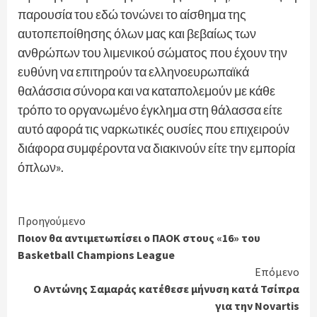
παρουσία του εδώ τονώνει το αίσθημα της
αυτοπεποίθησης όλων μας και βεβαίως των
ανθρώπων του λιμενικού σώματος που έχουν την
ευθύνη να επιτηρούν τα ελληνοευρωπαϊκά
θαλάσσια σύνορα και να καταπολεμούν με κάθε
τρόπο το οργανωμένο έγκλημα στη θάλασσα είτε
αυτό αφορά τις ναρκωτικές ουσίες που επιχειρούν
διάφορα συμφέροντα να διακινούν είτε την εμπορία
όπλων».
Continue
Προηγούμενο
Ποιον θα αντιμετωπίσει ο ΠΑΟΚ στους «16» του
Reading
Basketball Champions League
Επόμενο
Ο Αντώνης Σαμαράς κατέθεσε μήνυση κατά Τσίπρα
για την Novartis