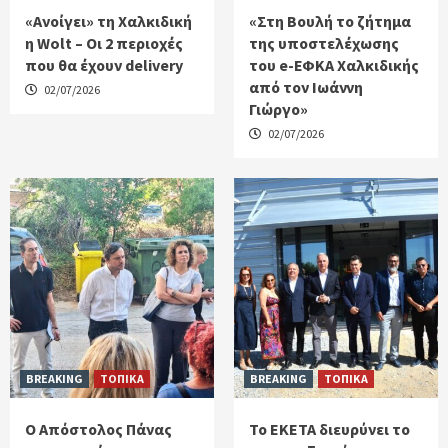
«Ανοίγει» τη Χαλκιδική
«Στη Βουλή το ζήτημα
η Wolt – Οι 2 περιοχές
της υποστελέχωσης
που θα έχουν delivery
του e-ΕΦΚΑ Χαλκιδικής
από τον Ιωάννη
02/07/2026
Γιώργο»
02/07/2026
BREAKING
ΤΟΠΙΚΑ
BREAKING
ΤΟΠΙΚΑ
Ο Απόστολος Πάνας
Το ΕΚΕΤΑ διευρύνει το