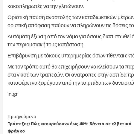
κακοπληρωτές να την γλιτώνουν.
Οριστική παύση αναστολής των καταδιωκτικών μέτρων 
οριστική απόφαση παύουν να πληρώνουν τις δόσεις το
Αυτόματη έξωση από τον νόμο για όσους διαπιστωθεί ό
την περιουσιακή τους κατάσταση.
Επιβάρυνση με τόκους υπερημερίας όσων τίθενται εκτ
Με τον τρόπο αυτό θα επιχειρήσουν να κλείσουν τα π
στα γκισέ των τραπεζών. Οι ανατροπές στην ασπίδα πρ
καταφέρει να ξεφύγουν από την τσιμπίδα των δανειστώ
in.gr
Continue
Προηγούμενο
Τράπεζες: Πώς «κουρεύουν» έως 40% δάνεια σε ελβετικό
Reading
φράγκο