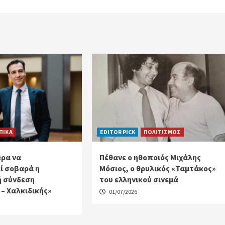
ΠΙΚΑ
EDITOR PICK
ΠΟΛΙΤΙΣΜΟΣ
Ώρα να
Πέθανε ο ηθοποιός Μιχάλης
ί σοβαρά η
Μόσιος, ο θρυλικός «Ταμτάκος»
ή σύνδεση
του ελληνικού σινεμά
– Χαλκιδικής»
01/07/2026