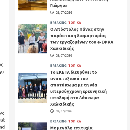
Γιώργο»
02/07/2026
BREAKING
ΤΟΠΙΚΑ
Ο Απόστολος Πάνας στην
παράσταση διαμαρτυρίας
των εργαζομένων του e-ΕΦΚΑ
Χαλκιδικής
02/07/2026
υς
BREAKING
ΤΟΠΙΚΑ
αν
Το ΕΚΕΤΑ διευρύνει το
αναπτυξιακό του
αποτύπωμα με τη νέα
υπερσύγχρονη ερευνητική
υποδομή στο Λάκκωμα
Χαλκιδικής
02/07/2026
νο
ιά
BREAKING
ΤΟΠΙΚΑ
nd
Με μεγάλη επιτυχία