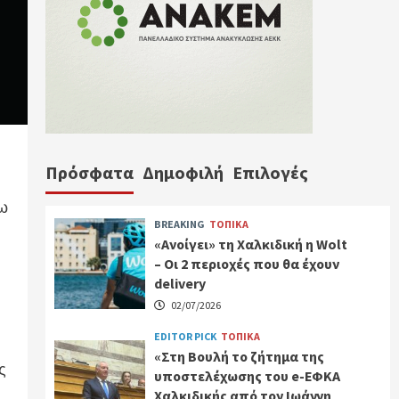
Πρόσφατα
Δημοφιλή
Επιλογές
σω
BREAKING
ΤΟΠΙΚΑ
«Ανοίγει» τη Χαλκιδική η Wolt
– Οι 2 περιοχές που θα έχουν
delivery
02/07/2026
EDITOR PICK
ΤΟΠΙΚΑ
«Στη Βουλή το ζήτημα της
ς
υποστελέχωσης του e-ΕΦΚΑ
Χαλκιδικής από τον Ιωάννη