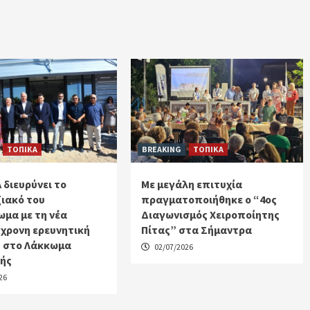
ΤΟΠΙΚΑ
BREAKING
ΤΟΠΙΚΑ
 διευρύνει το
Με μεγάλη επιτυχία
ιακό του
πραγματοποιήθηκε ο “4ος
μα με τη νέα
Διαγωνισμός Χειροποίητης
χρονη ερευνητική
Πίτας” στα Σήμαντρα
 στο Λάκκωμα
02/07/2026
κής
26