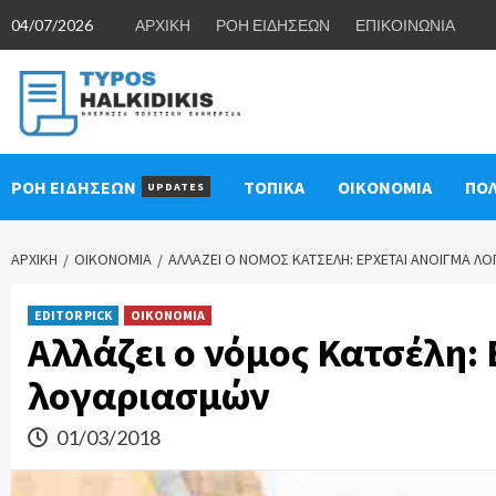
Skip
04/07/2026
ΑΡΧΙΚΗ
ΡΟΗ ΕΙΔΗΣΕΩΝ
ΕΠΙΚΟΙΝΩΝΙΑ
to
content
ΡΟΗ ΕΙΔΗΣΕΩΝ
ΤΟΠΙΚΑ
ΟΙΚΟΝΟΜΙΑ
ΠΟΛ
UPDATES
ΑΡΧΙΚΉ
ΟΙΚΟΝΟΜΙΑ
ΑΛΛΆΖΕΙ Ο ΝΌΜΟΣ ΚΑΤΣΈΛΗ: ΕΡΧΕΤΑΙ ΆΝΟΙΓΜΑ Λ
EDITOR PICK
ΟΙΚΟΝΟΜΙΑ
Αλλάζει ο νόμος Κατσέλη:
λογαριασμών
01/03/2018