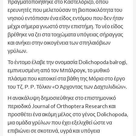
πραγματοποιήθηκε στο Καστελόριζο, όπου
ερευνητές που μελετούσαν τη βιοποικιλότητα του
νησιού εντόπισαν ένα είδος εντόμου που δεν ήταν
μέχρι σήμερα γνωστό στην επιστήμη. Το νέο είδος
βρέθηκε να ζει στα τοιχώματα υπόγειας σήραγγας
και ανήκει στην οικογένεια των σπηλαιόβιων
γρύλων.
Το έντομο έλαβε την ονομασία Dolichopoda balrogi,
εμπνευσμένη από τον Μπάλρογκ, το μυθικό
πλάσμα που κατοικεί στα βάθη της Μόρια στο έργο
του Τζ. Ρ. Ρ. Τόλκιν «Ο Άρχοντας των Δαχτυλιδιών».
Η ανακάλυψη δημοσιεύθηκε στο επιστημονικό
περιοδικό Journal of Orthoptera Research και
προσθέτει ένα ακόμη μέλος στο γένος Dolichopoda,
μια ομάδα γρύλων που έχει εξελιχθεί ώστε να
επιβιώνει σε σκοτεινά, υγρά και υπόγεια