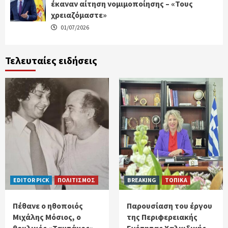
έκαναν αίτηση νομιμοποίησης – «Τους
χρειαζόμαστε»
01/07/2026
Τελευταίες ειδήσεις
EDITOR PICK
ΠΟΛΙΤΙΣΜΟΣ
BREAKING
ΤΟΠΙΚΑ
Πέθανε ο ηθοποιός
Παρουσίαση του έργου
Μιχάλης Μόσιος, ο
της Περιφερειακής
θρυλικός «Ταμτάκος»
Ενότητας Χαλκιδικής