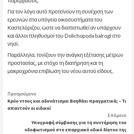
παρεμβάσεις.
Για τον λόγο αυτό προτείνουν τη συνέχιση των
ερευνών στα υπόγεια οικοσυστήματα του
Καστελόριζου, ώστε να διαπιστωθεί αν υπάρχουν
και άλλοι πληθυσμοί του Dolichopoda balrogi στο
νησί.
Παράλληλα, τονίζουν την ανάγκη εξέτασης μέτρων
προστασίας, με στόχο τη διατήρηση και τη
μακροχρόνια επιβίωση του νέου αυτού είδους.
Continue
Προηγούμενο
Κρύο ντους και αδυνάτισμα: Βοηθάει πραγματικά; – Τι
Reading
απαντούν οι ειδικοί
Επόμενο
Υπογραφή σύμβασης για τη συντήρηση του
οδοφωτισμού στο επαρχιακό οδικό δίκτυο της