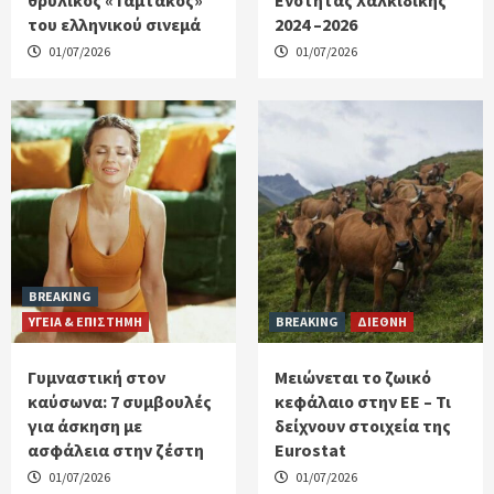
του ελληνικού σινεμά
2024 –2026
01/07/2026
01/07/2026
BREAKING
ΥΓΕΙΑ & ΕΠΙΣΤΗΜΗ
BREAKING
ΔΙΕΘΝΗ
Γυμναστική στον
Μειώνεται το ζωικό
καύσωνα: 7 συμβουλές
κεφάλαιο στην ΕΕ – Τι
για άσκηση με
δείχνουν στοιχεία της
ασφάλεια στην ζέστη
Eurostat
01/07/2026
01/07/2026