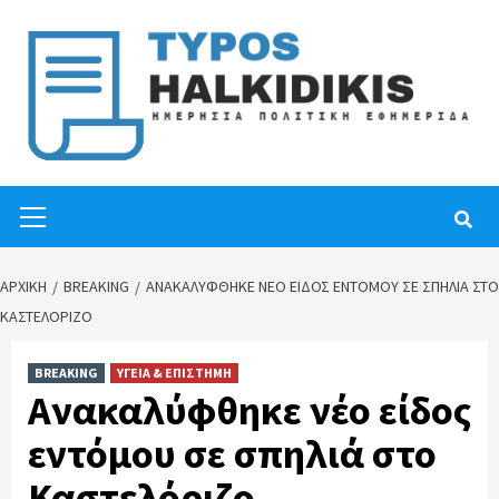
Skip
to
content
Primary
Menu
ΑΡΧΙΚΉ
BREAKING
ΑΝΑΚΑΛΎΦΘΗΚΕ ΝΈΟ ΕΊΔΟΣ ΕΝΤΌΜΟΥ ΣΕ ΣΠΗΛΙΆ ΣΤΟ
ΚΑΣΤΕΛΌΡΙΖΟ
BREAKING
ΥΓΕΙΑ & ΕΠΙΣΤΗΜΗ
Ανακαλύφθηκε νέο είδος
εντόμου σε σπηλιά στο
Καστελόριζο