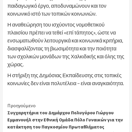
παιδαγωγικό έργο, αποδυναμώνουν και τον
κοινωνικό ιστό των τοπικών κοινωνιών.
Η αναθεώρηση του ισχύοντος νομοθετικού
πλαισίου πρέπει να τεθεί «επί τάπητος», ώστε να
ενσωματωθούν λειτουργικά και κοινωνικά κριτήρια,
διασφαλίζοντας τη βιωσιμότητα και την ποιότητα
των σχολικών μονάδων της Χαλκιδικής και όλης της
χώρας.
Η στήριξη της Δημόσιας Εκπαίδευσης στις τοπικές
κοινωνίες δεν είναι πολυτέλεια – είναι αναγκαιότητα.
Continue
Προηγούμενο
Συγχαρητήρια του Δημάρχου Πολυγύρου Γιώργου
Reading
Εμμανουήλ στην Εθνική Ομάδα Πόλο Γυναικών για την
κατάκτηση του Παγκοσμίου Πρωταθλήματος