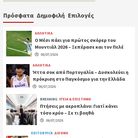
Πρόσφατα
Δημοφιλή
Επιλογές
ΑΘΛΗΤΙΚΑ
Ο Μέσι πάει για πρώτος σκόρερ του
Μουντιάλ 2026 – Ξεπέρασε και τον Πελέ
06/07/2026
ΑΘΛΗΤΙΚΑ
Ήττα σοκ από Πορτογαλία – Δυσκολεύει η
πρόκριση στο Παγκόσμιο για την Ελλάδα
06/07/2026
BREAKING
ΥΓΕΙΑ & ΕΠΙΣΤΗΜΗ
Πτήσεις με αεροπλάνο: Γιατί κάνει
τόσο κρύο – Σε τι βοηθά
06/07/2026
EDITOR PICK
ΔΙΕΘΝΗ