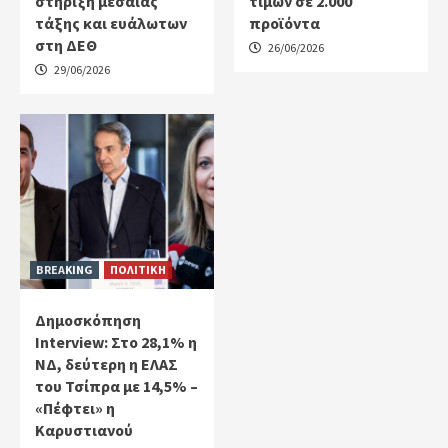
στήριξη μεσαίας
τιμών σε 2.000
τάξης και ευάλωτων
προϊόντα
στη ΔΕΘ
26/06/2026
29/06/2026
BREAKING
ΠΟΛΙΤΙΚΗ
Δημοσκόπηση
Interview: Στο 28,1% η
ΝΔ, δεύτερη η ΕΛΑΣ
του Τσίπρα με 14,5% –
«Πέφτει» η
Καρυστιανού