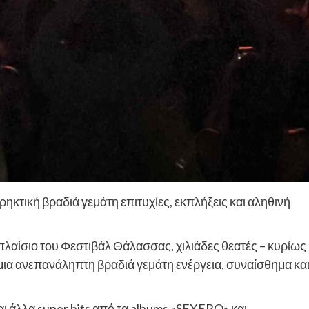
ηκτική βραδιά γεμάτη επιτυχίες, εκπλήξεις και αληθινή
λαίσιο του Φεστιβάλ Θάλασσας, χιλιάδες θεατές – κυρίως
ια ανεπανάληπτη βραδιά γεμάτη ενέργεια, συναίσθημα κα
και άλλα super hits από τα albums «SEXERO» και