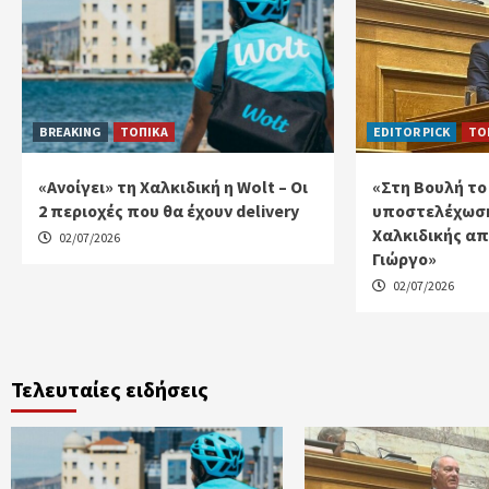
BREAKING
ΤΟΠΙΚΑ
EDITOR PICK
ΤΟ
«Ανοίγει» τη Χαλκιδική η Wolt – Οι
«Στη Βουλή το
2 περιοχές που θα έχουν delivery
υποστελέχωση
Χαλκιδικής απ
02/07/2026
Γιώργο»
02/07/2026
Τελευταίες ειδήσεις