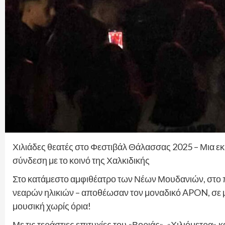
Χιλιάδες θεατές στο Φεστιβάλ Θάλασσας 2025 – Μια εκρ
σύνδεση με το κοινό της Χαλκιδικής
Στο κατάμεστο αμφιθέατρο των Νέων Μουδανιών, στο π
νεαρών ηλικιών – αποθέωσαν τον μοναδικό APON, σε μ
μουσική χωρίς όρια!
Με τις τεράστιες επιτυχίες του «Βοριάς», «Χιλιόμετρα» 