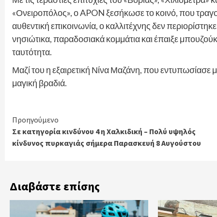
«Ονειροπόλος», ο APON ξεσήκωσε το κοινό, που τραγο
αυθεντική επικοινωνία, ο καλλιτέχνης δεν περιορίστηκε
νησιώτικα, παραδοσιακά κομμάτια και έπαιξε μπουζούκ
ταυτότητα.
Μαζί του η εξαιρετική Νίνα Μαζάνη, που εντυπωσίασε 
μαγική βραδιά.
Continue
Προηγούμενο
Σε κατηγορία κινδύνου 4 η Χαλκιδική – Πολύ υψηλός
Reading
κίνδυνος πυρκαγιάς σήμερα Παρασκευή 8 Αυγούστου
Διαβάστε επίσης