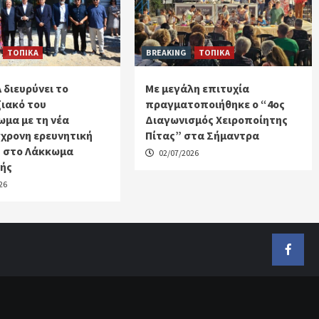
ΤΟΠΙΚΑ
BREAKING
ΤΟΠΙΚΑ
 διευρύνει το
Με μεγάλη επιτυχία
ιακό του
πραγματοποιήθηκε ο “4ος
μα με τη νέα
Διαγωνισμός Χειροποίητης
χρονη ερευνητική
Πίτας” στα Σήμαντρα
 στο Λάκκωμα
02/07/2026
κής
26
Faceb