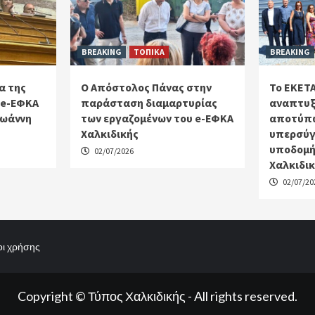
BREAKING
ΤΟΠΙΚΑ
BREAKING
α της
Ο Απόστολος Πάνας στην
Το ΕΚΕΤΑ
 e-ΕΦΚΑ
παράσταση διαμαρτυρίας
αναπτυξ
Ιωάννη
των εργαζομένων του e-ΕΦΚΑ
αποτύπω
Χαλκιδικής
υπερσύγ
υποδομή
02/07/2026
Χαλκιδι
02/07/20
ι χρήσης
Copyright © Τύπος Χαλκιδικής - All rights reserved.