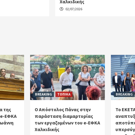
Χαλκιδικής
02/07/2026
BREAKING
ΤΟΠΙΚΑ
BREAKING
α της
Ο Απόστολος Πάνας στην
Το ΕΚΕΤΑ
 e-ΕΦΚΑ
παράσταση διαμαρτυρίας
αναπτυξ
Ιωάννη
των εργαζομένων του e-ΕΦΚΑ
αποτύπω
Χαλκιδικής
υπερσύγ