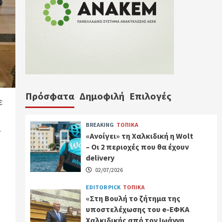
Πρόσφατα
Δημοφιλή
Επιλογές
ε
BREAKING
ΤΟΠΙΚΑ
.
«Ανοίγει» τη Χαλκιδική η Wolt
– Οι 2 περιοχές που θα έχουν
delivery
02/07/2026
EDITOR PICK
ΤΟΠΙΚΑ
«Στη Βουλή το ζήτημα της
υποστελέχωσης του e-ΕΦΚΑ
Χαλκιδικής από τον Ιωάννη