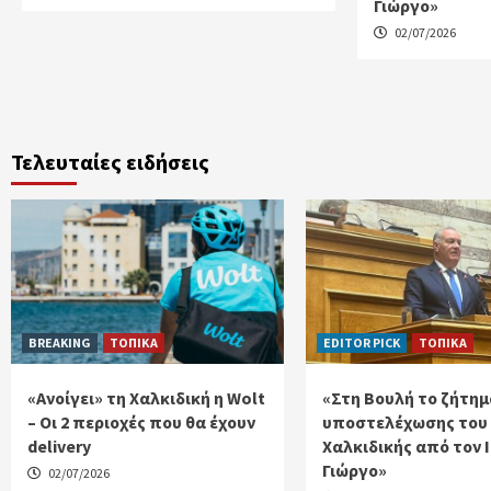
Γιώργο»
02/07/2026
Τελευταίες ειδήσεις
BREAKING
ΤΟΠΙΚΑ
EDITOR PICK
ΤΟΠΙΚΑ
«Ανοίγει» τη Χαλκιδική η Wolt
«Στη Βουλή το ζήτημ
– Οι 2 περιοχές που θα έχουν
υποστελέχωσης του
delivery
Χαλκιδικής από τον 
Γιώργο»
02/07/2026