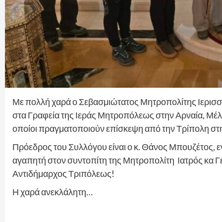
Με πολλή χαρά ο Σεβασμιώτατος Μητροπολίτης Ιερισ
στα Γραφεία της Ιεράς Μητροπόλεως στην Αρναία, Μέ
οποίοι πραγματοποιούν επίσκεψη από την Τρίπολη στη 
Πρόεδρος του Συλλόγου είναι ο κ. Θάνος Μπουζέτος, ε
αγαπητή στον συντοπίτη της Μητροπολίτη Ιατρός κα Γ
Αντιδήμαρχος Τριπόλεως!
Η χαρά ανεκλάλητη…