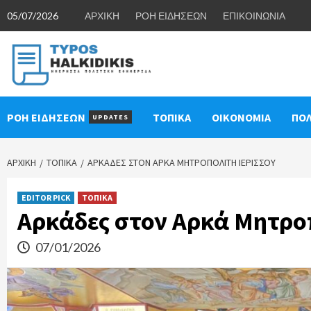
Skip
05/07/2026
ΑΡΧΙΚΗ
ΡΟΗ ΕΙΔΗΣΕΩΝ
ΕΠΙΚΟΙΝΩΝΙΑ
to
content
ΡΟΗ ΕΙΔΗΣΕΩΝ
ΤΟΠΙΚΑ
ΟΙΚΟΝΟΜΙΑ
ΠΟΛ
UPDATES
ΑΡΧΙΚΉ
ΤΟΠΙΚΑ
ΑΡΚΆΔΕΣ ΣΤΟΝ ΑΡΚΆ ΜΗΤΡΟΠΟΛΊΤΗ ΙΕΡΙΣΣΟΎ
EDITOR PICK
ΤΟΠΙΚΑ
Αρκάδες στον Αρκά Μητρο
07/01/2026