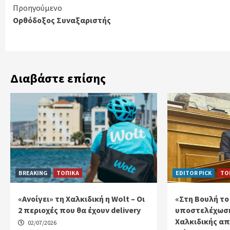
Continue
Προηγούμενο
Ορθόδοξος Συναξαριστής
Reading
Διαβάστε επίσης
BREAKING
ΤΟΠΙΚΑ
EDITOR PICK
ΤΟ
«Ανοίγει» τη Χαλκιδική η Wolt – Οι
«Στη Βουλή το
2 περιοχές που θα έχουν delivery
υποστελέχωση
Χαλκιδικής απ
02/07/2026