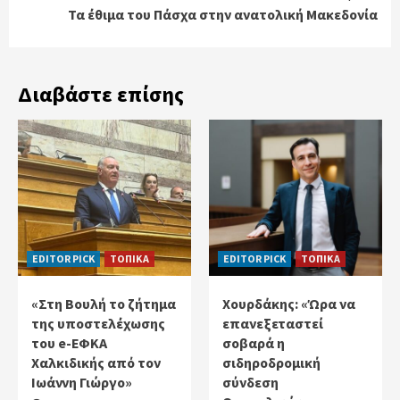
Τα έθιμα του Πάσχα στην ανατολική Μακεδονία
Διαβάστε επίσης
EDITOR PICK
ΤΟΠΙΚΑ
EDITOR PICK
ΤΟΠΙΚΑ
«Στη Βουλή το ζήτημα
Χουρδάκης: «Ώρα να
της υποστελέχωσης
επανεξεταστεί
του e-ΕΦΚΑ
σοβαρά η
Χαλκιδικής από τον
σιδηροδρομική
Ιωάννη Γιώργο»
σύνδεση