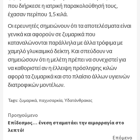
που διήρκεσε η ιατρική παρακολούθησή τους,
έχασαν περίπου 1,5 κιλά.
Οι ερευνητές σημειώνουν ότι τα αποτελέσματα είναι
γενικά και αφορούν σε ζυμαρικά που
καταναλώνονται παράλληλα με άλλα τρόφιμα με
χαμηλό γλυκαιμικό δείκτη. Και σπεύδουν να
σημειώσουν ότι η μελέτη πρέπει να συνεχιστεί για
να καθοριστεί αν η έλλειψη πρόσληψης κιλών
αφορά τα ζυμαρικά και στο πλαίσιο άλλων υγιεινών
διατροφικών μοντέλων.
Tags:
ζυμαρικά
,
παχυσαρκία
,
Υδατάνθρακες
Continue
Προηγούμενο
Επίδεσμος… ένεση σταματάει την αιμορραγία στο
Reading
λεπτό!
Επόμενο