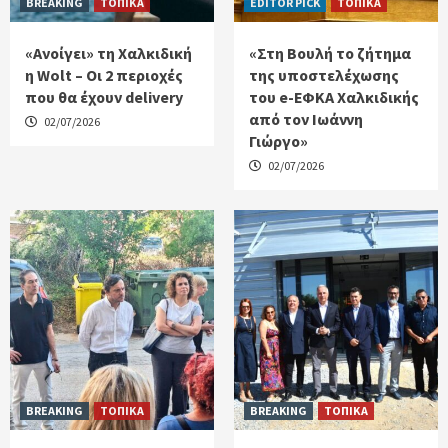
BREAKING
ΤΟΠΙΚΑ
EDITOR PICK
ΤΟΠΙΚΑ
«Ανοίγει» τη Χαλκιδική
«Στη Βουλή το ζήτημα
η Wolt – Οι 2 περιοχές
της υποστελέχωσης
που θα έχουν delivery
του e-ΕΦΚΑ Χαλκιδικής
από τον Ιωάννη
02/07/2026
Γιώργο»
02/07/2026
BREAKING
ΤΟΠΙΚΑ
BREAKING
ΤΟΠΙΚΑ