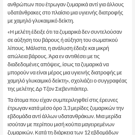
ανθρώπων που έτρωγαν ζυμαρικά αντί για άλλους
υδατάνθρακες στο πλαίσιο μια υγιεινής διατροφής
με χαμηλό γλυκαιμικό δείκτη.
«Η μελέτη έδειξε ότι τα ζυμαρικά δεν συντελούσαν
σε αύξηση του βάρους ή αύξηση του σωματικού
λίπους. Μάλιστα, η ανάλυση έδειξε και μικρή
απώλεια βάρους. Άρα εν αντιθέσει με τις
διαδεδομένες απόψεις, ίσως τα ζυμαρικά να
μπορούν να είναι μέρος μια υγιεινής διατροφής με
χαμηλό γλυκαιμικό δείκτη», σχολιάζει ο συγγραφέας
της μελέτης Δρ Τζον Σιεβενπάιπερ.
Τα άτομα που είχαν συμπεριληφθεί στις έρευνες
έτρωγαν κατά μέσο όρο 3,3 μερίδες ζυμαρικών την
εβδομάδα αντί άλλων υδατανθράκων. Μια μερίδα
ισούταν με περίπου μισή κούπα μαγειρεμένων
ζυμαρικών. Κατά τη διάρκεια των 12 εβδομάδων