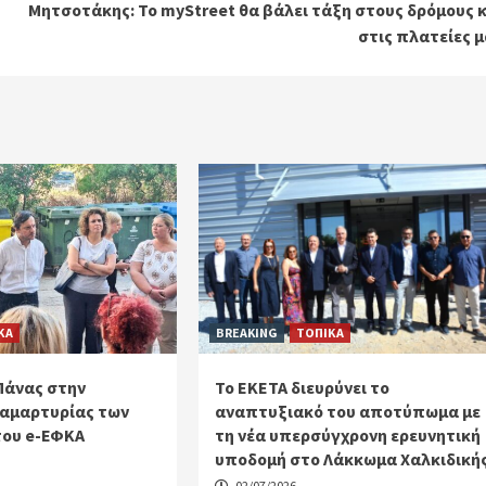
Μητσοτάκης: Το myStreet θα βάλει τάξη στους δρόμους κ
στις πλατείες 
ΚΑ
BREAKING
ΤΟΠΙΚΑ
Πάνας στην
Το ΕΚΕΤΑ διευρύνει το
αμαρτυρίας των
αναπτυξιακό του αποτύπωμα με
του e-ΕΦΚΑ
τη νέα υπερσύγχρονη ερευνητική
υποδομή στο Λάκκωμα Χαλκιδική
02/07/2026