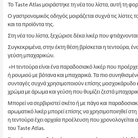
Το Taste Atlas μοιράστηκε τη νέα του λίστα, αυτή τη φ
Ο γαστρονομικός οδηγός μοιράζεται συχνά τις λίστες το
και τα προϊόντα της.
Στη νέα του λίστα, ξεχώρισε δέκα λικέρ που φτιάχνονται
Συγκεκριμένα, στην έκτη θέση βρίσκεται η τεντούρα, έ
γεύση μπαχαρικών.
«Η τεντούρα είναι ένα παραδοσιακό λικέρ που προέρχε
ή ρουμιού με βότανα και μπαχαρικά. Τα πιο συνηθισμέ
συνταγές συχνά χρησιμοποιούν επίσης μοσχοκάρυδο κα
χρώμα με άρωμα και γεύση που θυμίζει ζεστά μπαχαρικά
Μπορεί να σερβιριστεί σκέτο ή με πάγο και παραδοσιακ
αρωματικό λικέρ μπορεί επίσης να χρησιμοποιηθεί στη μ
η τεντούρα έχει αρχαία προέλευση που χρονολογείται 
του Taste Atlas.