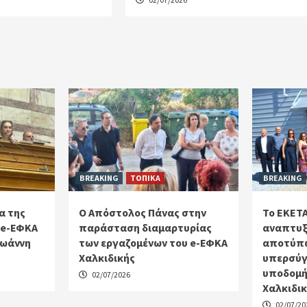
BREAKING
ΤΟΠΙΚΑ
BREAKING
α της
Ο Απόστολος Πάνας στην
Το ΕΚΕΤΑ
 e-ΕΦΚΑ
παράσταση διαμαρτυρίας
αναπτυξ
Ιωάννη
των εργαζομένων του e-ΕΦΚΑ
αποτύπω
Χαλκιδικής
υπερσύγ
υποδομή
02/07/2026
Χαλκιδι
02/07/20