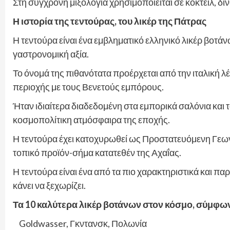
Στη σύγχρονη μιξολογία χρησιμοποιείται σε κοκτέιλ, 
Η ιστορία της τεντούρας, του λικέρ της Πάτρας
Η τεντούρα είναι ένα εμβληματικό ελληνικό λικέρ βοτ
γαστρονομική αξία.
Το όνομά της πιθανότατα προέρχεται από την ιταλική λ
περιοχής με τους Βενετούς εμπόρους.
Ήταν ιδιαίτερα διαδεδομένη στα εμπορικά σαλόνια και 
κοσμοπολίτικη ατμόσφαιρα της εποχής.
Η τεντούρα έχει κατοχυρωθεί ως Προστατευόμενη Γεω
τοπικό προϊόν-σήμα κατατεθέν της Αχαΐας.
Η τεντούρα είναι ένα από τα πιο χαρακτηριστικά και παρ
κάνει να ξεχωρίζει.
Τα 10 καλύτερα λικέρ βοτάνων στον κόσμο, σύμφωνα
Goldwasser, Γκντανσκ, Πολωνία