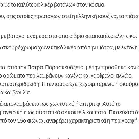
ορά με τα καλύτερα λικέρ βοτάνων στον κόσμο.
υ, στις οποίες πρωταγωνιστεί η ελληνική κουζίνα, τα πιάτα
 με βότανα, ανάμεσα στα οποία βρίσκεται και ένα ελληνικό.
να σκουρόχρωμο χωνευτικό λικέρ από την Πάτρα, με έντονη
ται από την Πάτρα. Παρασκευάζεται με την προσθήκη κονι
να αρώματα περιλαμβάνουν κανέλα και γαρίφαλο, αλλά οι
ι εσπεριδοειδή. Η τεντούρα έχει κεχριμπαρένιο ή σκούρο
 και βανίλια.
ά απολαμβάνεται ως χωνευτικό ή απεριτίφ. Αυτό το
αγειρική ή ως συστατικό σε κοκτέιλ και ποτά. Πιστεύεται ό
από τον 15ο αιώνα», αναφέρει χαρακτηριστικά η περιγραφή