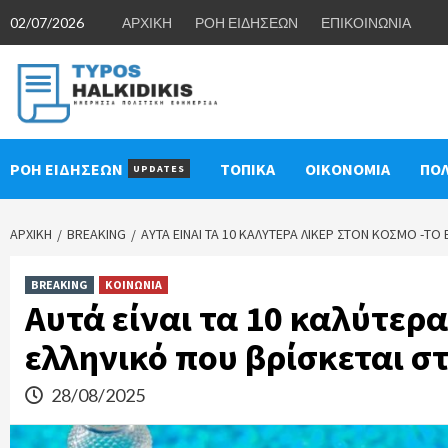
Skip
02/07/2026
ΑΡΧΙΚΗ
ΡΟΗ ΕΙΔΗΣΕΩΝ
ΕΠΙΚΟΙΝΩΝΙΑ
to
content
ΡΟΗ ΕΙΔΗΣΕΩΝ
ΤΟΠΙΚΑ
ΟΙΚΟΝΟΜΙΑ
ΠΟΛ
UPDATES
ΑΡΧΙΚΉ
BREAKING
ΑΥΤΆ ΕΊΝΑΙ ΤΑ 10 ΚΑΛΎΤΕΡΑ ΛΙΚΈΡ ΣΤΟΝ ΚΌΣΜΟ -ΤΟ Ε
BREAKING
ΚΟΙΝΩΝΙΑ
Αυτά είναι τα 10 καλύτερα
ελληνικό που βρίσκεται στ
28/08/2025