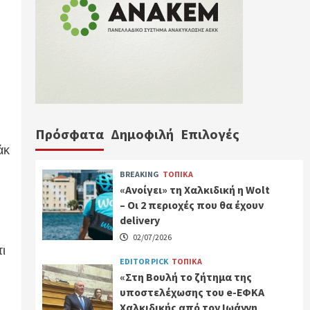
Πρόσφατα
Δημοφιλή
Επιλογές
άκ
BREAKING
ΤΟΠΙΚΑ
«Ανοίγει» τη Χαλκιδική η Wolt
– Οι 2 περιοχές που θα έχουν
delivery
02/07/2026
τι
EDITOR PICK
ΤΟΠΙΚΑ
«Στη Βουλή το ζήτημα της
υποστελέχωσης του e-ΕΦΚΑ
Χαλκιδικής από τον Ιωάννη