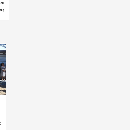
αι
μας
ς