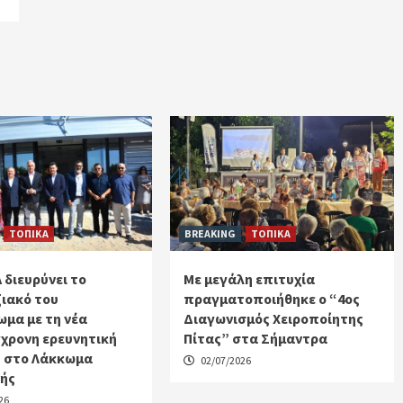
ΤΟΠΙΚΑ
BREAKING
ΤΟΠΙΚΑ
 διευρύνει το
Με μεγάλη επιτυχία
ιακό του
πραγματοποιήθηκε ο “4ος
μα με τη νέα
Διαγωνισμός Χειροποίητης
χρονη ερευνητική
Πίτας” στα Σήμαντρα
 στο Λάκκωμα
02/07/2026
κής
26