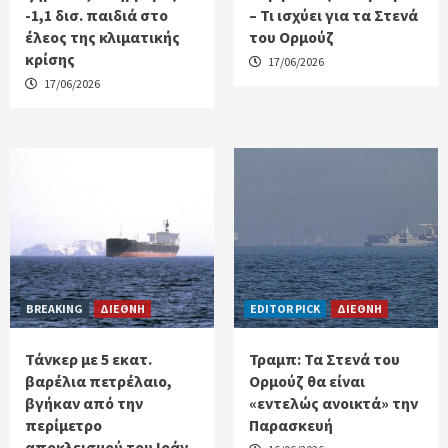
-1,1 δισ. παιδιά στο
– Τι ισχύει για τα Στενά
έλεος της κλιματικής
του Ορμούζ
κρίσης
17/06/2026
17/06/2026
BREAKING
ΔΙΕΘΝΗ
EDITOR PICK
ΔΙΕΘΝΗ
Τάνκερ με 5 εκατ.
Τραμπ: Τα Στενά του
βαρέλια πετρέλαιο,
Ορμούζ θα είναι
βγήκαν από την
«εντελώς ανοικτά» την
περίμετρο
Παρασκευή
αποκλεισμού του Ιράν