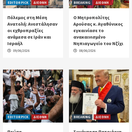
EDITOR PICK
ΔΙΕΘΝΗ
BREAKING
ΔΙΕΘΝΗ
Πόλεμος στη Μέση
Ο Μητροπολίτης
Ανατολή: Ανεστάλησαν
Αρούσας κ. Αγαθόνικος
oι εχθροπραξίες
εγκαινίασε το
ανάμεσα σε Ιράν και
ανακαινισμένο
Ισραήλ
Νηπιαγωγείο του Νζίχι
09/06/2026
08/06/2026
EDITOR PICK
ΔΙΕΘΝΗ
BREAKING
ΔΙΕΘΝΗ
Πρώτη
Συνάντηση Πατριάρχη