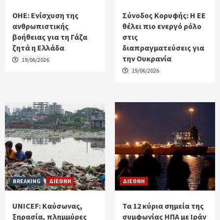
ΟΗΕ: Ενίσχυση της
Σύνοδος Κορυφής: Η ΕΕ
ανθρωπιστικής
θέλει πιο ενεργό ρόλο
βοήθειας για τη Γάζα
στις
ζητά η Ελλάδα
διαπραγματεύσεις για
την Ουκρανία
19/06/2026
19/06/2026
BREAKING
ΔΙΕΘΝΗ
ΔΙΕΘΝΗ
UNICEF: Καύσωνας,
Τα 12 κύρια σημεία της
ξηρασία, πλημμύρες
συμφωνίας ΗΠΑ με Ιράν