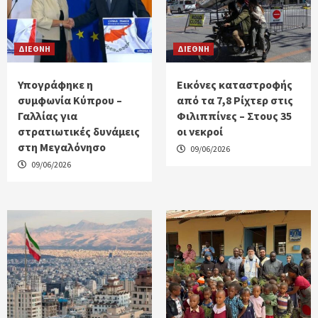
ΔΙΕΘΝΗ
ΔΙΕΘΝΗ
Υπογράφηκε η
Εικόνες καταστροφής
συμφωνία Κύπρου –
από τα 7,8 Ρίχτερ στις
Γαλλίας για
Φιλιππίνες – Στους 35
στρατιωτικές δυνάμεις
οι νεκροί
στη Μεγαλόνησο
09/06/2026
09/06/2026