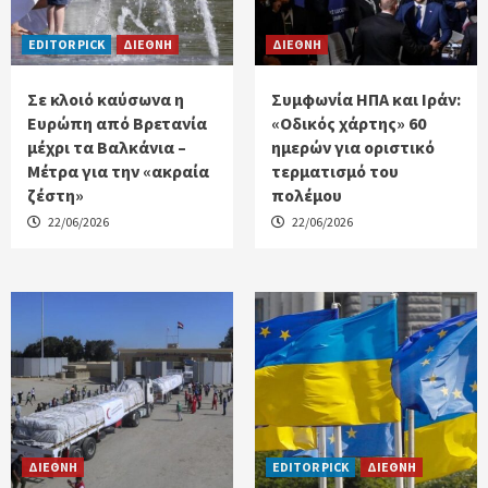
EDITOR PICK
ΔΙΕΘΝΗ
ΔΙΕΘΝΗ
Σε κλοιό καύσωνα η
Συμφωνία ΗΠΑ και Ιράν:
Ευρώπη από Βρετανία
«Οδικός χάρτης» 60
μέχρι τα Βαλκάνια –
ημερών για οριστικό
Μέτρα για την «ακραία
τερματισμό του
ζέστη»
πολέμου
22/06/2026
22/06/2026
ΔΙΕΘΝΗ
EDITOR PICK
ΔΙΕΘΝΗ