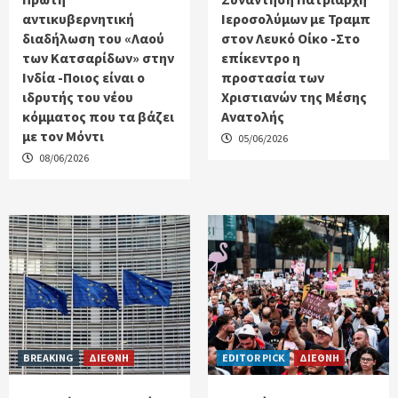
αντικυβερνητική
Ιεροσολύμων με Τραμπ
διαδήλωση του «Λαού
στον Λευκό Οίκο -Στο
των Κατσαρίδων» στην
επίκεντρο η
Ινδία -Ποιος είναι ο
προστασία των
ιδρυτής του νέου
Χριστιανών της Μέσης
κόμματος που τα βάζει
Ανατολής
με τον Μόντι
05/06/2026
08/06/2026
BREAKING
ΔΙΕΘΝΗ
EDITOR PICK
ΔΙΕΘΝΗ