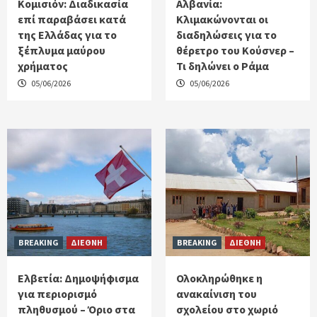
Κομισιόν: Διαδικασία
Αλβανία:
επί παραβάσει κατά
Κλιμακώνονται οι
της Ελλάδας για το
διαδηλώσεις για το
ξέπλυμα μαύρου
θέρετρο του Κούσνερ –
χρήματος
Τι δηλώνει ο Ράμα
05/06/2026
05/06/2026
BREAKING
ΔΙΕΘΝΗ
BREAKING
ΔΙΕΘΝΗ
Ελβετία: Δημοψήφισμα
Ολοκληρώθηκε η
για περιορισμό
ανακαίνιση του
πληθυσμού – Όριο στα
σχολείου στο χωριό