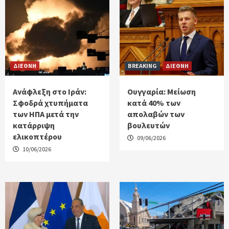
ΔΙΕΘΝΗ
BREAKING
ΔΙΕΘΝΗ
Ανάφλεξη στο Ιράν:
Ουγγαρία: Μείωση
Σφοδρά χτυπήματα
κατά 40% των
των ΗΠΑ μετά την
απολαβών των
κατάρριψη
βουλευτών
ελικοπτέρου
09/06/2026
10/06/2026