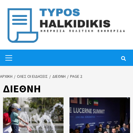
Skip
to
content
Primary
Menu
ΑΡΧΙΚΉ
ΟΛΕΣ ΟΙ ΕΙΔΗΣΕΙΣ
ΔΙΕΘΝΗ
PAGE 2
ΔΙΕΘΝΗ