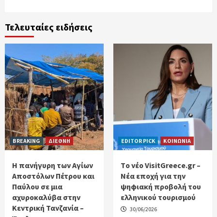
Τελευταίες ειδήσεις
BREAKING
ΔΙΕΘΝΗ
EDITOR PICK
ΚΟΙΝΩΝΙΑ
Η πανήγυρη των Αγίων
Tο νέο VisitGreece.gr –
Αποστόλων Πέτρου και
Νέα εποχή για την
Παύλου σε μια
ψηφιακή προβολή του
αχυροκαλύβα στην
ελληνικού τουρισμού
Κεντρική Τανζανία –
30/06/2026