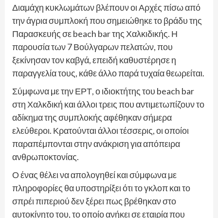
Διαμάχη κυκλωμάτων βλέπουν οι Αρχές πίσω από
την άγρια συμπλοκή που σημειώθηκε το βράδυ της
Παρασκευής σε beach bar της Χαλκιδικής. Η
παρουσία των 7 Βούλγαρων πελατών, που
ξεκίνησαν τον καβγά, επειδή καθυστέρησε η
παραγγελία τους, κάθε άλλο παρά τυχαία θεωρείται.
Σύμφωνα με την ΕΡΤ, ο ιδιοκτήτης του beach bar
στη Χαλκδική και άλλοι τρεις που αντιμετωπίζουν το
αδίκημα της συμπλοκής αφέθηκαν σήμερα
ελεύθεροι. Κρατούνται άλλοι τέσσερις, οι οποίοι
παραπέμπονται στην ανάκριση για απόπειρα
ανθρωποκτονίας.
Ο ένας θέλει να απολογηθεί και σύμφωνα με
πληροφορίες θα υποστηρίξει ότι το γκλοπ και το
σπρέι πιπεριού δεν ξέρει πως βρέθηκαν στο
αυτοκίνητο του, το οποίο ανήκει σε εταιρία που