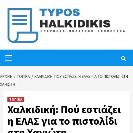
Skip
to
content
Primary
Menu
ΑΡΧΙΚΉ
ΤΟΠΙΚΑ
ΧΑΛΚΙΔΙΚΉ: ΠΟΎ ΕΣΤΙΆΖΕΙ Η ΕΛΑΣ ΓΙΑ ΤΟ ΠΙΣΤΟΛΊΔΙ ΣΤΗ
ΧΑΝΙΏΤΗ
ΤΟΠΙΚΑ
Χαλκιδική: Πού εστιάζει
η ΕΛΑΣ για το πιστολίδι
στη Χανιώτη