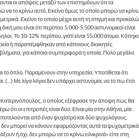
νται οι απόψεις μεταξύ των επιστημόνων ότι τα
ώ να το κρίνω αυτό. Εκείνο όμως το οποίο μπορώ να κρίν
μετρικά. Εκείνο το οποίο μέχρι αυτή τη στιγμή και προκαλώ
δική μου είναι ότι περίπου 5.000-5.500 αστυνομικοί είναι
ηλοι. Το 10-12% περίπου, γιατί είναι 55.000 άτομα. Κόπηκ
ρεία ή παραπέμφθηκαν από κάποιους διοικητές
οβλήματα, για κάποια συμπεριφορά η οποία. Πολύ μεγάλο
αι το όπλο. Παραμένουν στην υπηρεσία. Υποτίθεται ότι
. (…) Με λίγα λόγια δεν υπάρχει αστυνομία, να το πω έτσι
 κ. Κατερινόπουλος, ο οποίος εξέφρασε την άποψη πως θα
ω ότι οι επιτροπές είναι δύο. Είναι μία στην Αθήνα, μία
 αποτελούνται από έναν ψυχίατρο και δύο ψυχολόγους.
θος δεν μπορεί να κάνουν εφαρμόζοντας αυτά τα ψυχομετρικά
ξουν ή όχι, δεν μπορώ να το κρίνω ειλικρινά» είπε στη