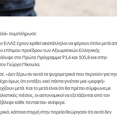
 απλά» συμπλήρωσε
ην ΕΛΑΣ έχουν κριθεί ακατάλληλοι να φέρουν όπλο μετά α
του επίτιμου προέδρου των Αξιωματικών Ελληνικής
άλυψε στο Πρώτο Πρόγραμμα 91,6 και 105,8 και στην
τον Γιώργο Πίκουλα.
ισε. «Δεν ξέρω αν αυτά τα ψυχομετρικά που περνούν για την
 έχει όμως ότι εντάξει, εκεί πάντα γινόταν μια «μορφή»
ίζουν μετά. Και το μετά είναι ότι θα πρέπει σύμφωνα με
στικές πιέσεις, οι αστυνομικοί να εξετάζονται από τον
έβλεψε κάθε πενταετία» ανέφερε.
ρικό, κάποια στιγμή στην πορεία θεώρησαν ότι αυτά δεν