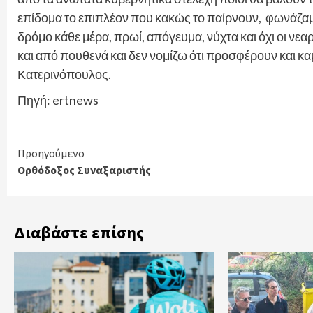
επίδομα το επιπλέον που κακώς το παίρνουν, φωνάζαμε
δρόμο κάθε μέρα, πρωί, απόγευμα, νύχτα και όχι οι νεα
και από πουθενά και δεν νομίζω ότι προσφέρουν και κα
Κατερινόπουλος.
Πηγή: ertnews
Continue
Προηγούμενο
Ορθόδοξος Συναξαριστής
Reading
Διαβάστε επίσης