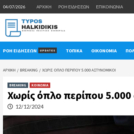
Skip
04/07/2026
ΑΡΧΙΚΗ
ΡΟΗ ΕΙΔΗΣΕΩΝ
ΕΠΙΚΟΙΝΩΝΙΑ
to
content
ΡΟΗ ΕΙΔΗΣΕΩΝ
ΤΟΠΙΚΑ
ΟΙΚΟΝΟΜΙΑ
ΠΟΛ
UPDATES
ΑΡΧΙΚΉ
BREAKING
ΧΩΡΊΣ ΌΠΛΟ ΠΕΡΊΠΟΥ 5.000 ΑΣΤΥΝΟΜΙΚΟΊ
BREAKING
ΚΟΙΝΩΝΙΑ
Χωρίς όπλο περίπου 5.000
12/12/2024