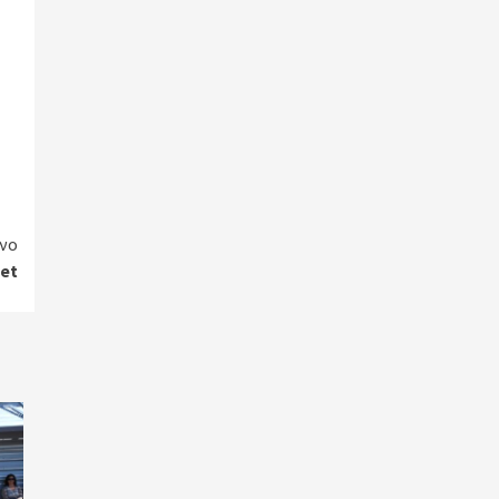
νο
let