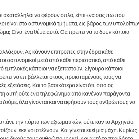
ται ακατάλληλοι να φέρουν όπλο, είπε «να σας πω πού
λοι είναι στα αστυνομικά τμήματα, εις βάρος των υπολοίπω
σώμα; Είναι ένα θέμα αυτό. Θα πρέπει να το δουν κάποια
 αλλάξουν. Ας κάνουν επιτροπές στην έδρα κάθε
οι αστυνομικοί μετά από κάθε περιστατικό, από κάθε
πό εμπλοκές κάποιοι να εξεταστούν. Σίγουρα κάποιοι
ρέπει να επιβάλλεται στους προϊσταμένους τους να
ξετάσεις. Και το βασικότερο είναι ότι, όποιος
ροπή αυτή ούτε ένα τηλεφώνημα από κανέναν παράγοντα
α ζούμε, όλα γίνονται και να αφήσουν τους ανθρώπους να
πάνε την πόρτα των αξιωματικών, ούτε καν το Αρχηγείο.
ζουν, εκείνοι στέλνουν. Και γίνεται εκεί μια μάχη. Κυρίως
ους δικούς τους ανθρώπους εκεί. Και αυτό το περιβόητο