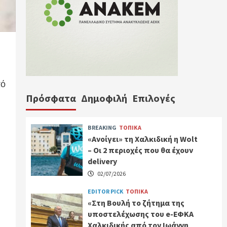
πό
Πρόσφατα
Δημοφιλή
Επιλογές
BREAKING
ΤΟΠΙΚΑ
«Ανοίγει» τη Χαλκιδική η Wolt
– Οι 2 περιοχές που θα έχουν
delivery
02/07/2026
EDITOR PICK
ΤΟΠΙΚΑ
«Στη Βουλή το ζήτημα της
υποστελέχωσης του e-ΕΦΚΑ
Χαλκιδικής από τον Ιωάννη