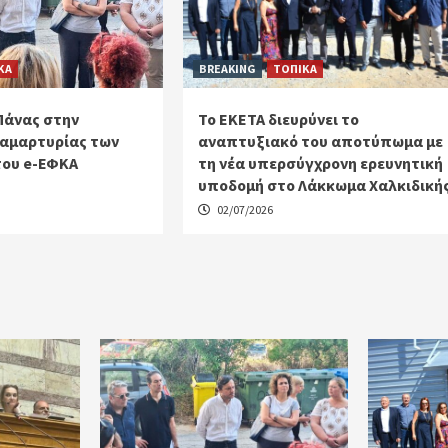
ΚΑ
BREAKING
ΤΟΠΙΚΑ
Πάνας στην
Το ΕΚΕΤΑ διευρύνει το
αμαρτυρίας των
αναπτυξιακό του αποτύπωμα με
του e-ΕΦΚΑ
τη νέα υπερσύγχρονη ερευνητική
υποδομή στο Λάκκωμα Χαλκιδική
02/07/2026