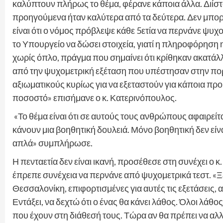
καλύπτουν πλήρως το θέμα, φέρανε κάποια άλλα. Διίστα
προηγούμενα ήταν καλύτερα από τα δεύτερα. Δεν μπορ
είναι ότι ο νόμος πρόβλεψε κάθε 5ετία να περνάνε ψυχο
το Υπουργείο να δώσει στοιχεία, γιατί η πληροφόρηση η 
χωρίς όπλο, πράγμα που σημαίνει ότι κρίθηκαν ακατάλλ
από την ψυχομετρική εξέταση που υπέστησαν στην πο
αξιωματικούς κυρίως για να εξεταστούν για κάποια πρ
ποσοστό» επισήμανε ο κ. Κατερινόπουλος.
«Το θέμα είναι ότι σε αυτούς τους ανθρώπους αφαιρείτ
κάνουν μια βοηθητική δουλειά. Μόνο βοηθητική δεν είναι
απλά» συμπλήρωσε.
Η πενταετία δεν είναι ικανή, προσέθεσε στη συνέχει ο
έπρεπε συνέχεια να περνάνε από ψυχομετρικά τεστ. «Ξέρ
Θεσσαλονίκη, επιφορτισμένες για αυτές τις εξετάσεις,
Εντάξει, να δεχτώ ότι ο ένας θα κάνει λάθος. Όλοι λά
που έχουν στη διάθεσή τους. Τώρα αν θα πρέπει να αλλά