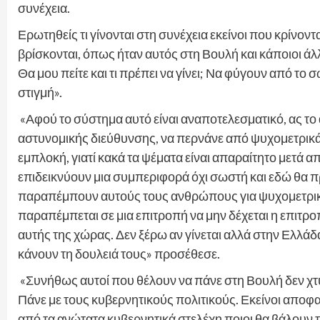
συνέχεια.
Ερωτηθείς τι γίνονται στη συνέχεια εκείνοι που κρίνον
βρίσκονται, όπως ήταν αυτός στη Βουλή και κάποιοι άλ
Θα μου πείτε και τι πρέπει να γίνει; Να φύγουν από το 
στιγμή».
«Αφού το σύστημα αυτό είναι αναποτελεσματικό, ας το
αστυνομικής διεύθυνσης, να περνάνε από ψυχομετρικά 
εμπλοκή, γιατί κακά τα ψέματα είναι απαραίτητο μετά α
επιδεικνύουν μια συμπεριφορά όχι σωστή και εδώ θα π
παραπέμπουν αυτούς τους ανθρώπους για ψυχομετρικές ε
παραπέμπεται σε μια επιτροπή να μην δέχεται η επιτ
αυτής της χώρας. Δεν ξέρω αν γίνεται αλλά στην Ελλάδ
κάνουν τη δουλειά τους» προσέθεσε.
«Συνήθως αυτοί που θέλουν να πάνε στη Βουλή δεν χτυ
Πάνε με τους κυβερνητικούς πολιτικούς. Εκείνοι αποφασί
από τα ανώτατα κυβερνητικά στελέχη ποιοι θα βάλουν τ