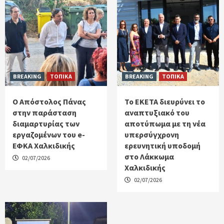
BREAKING
ΤΟΠΙΚΑ
BREAKING
ΤΟΠΙΚΑ
Ο Απόστολος Πάνας
Το ΕΚΕΤΑ διευρύνει το
στην παράσταση
αναπτυξιακό του
διαμαρτυρίας των
αποτύπωμα με τη νέα
εργαζομένων του e-
υπερσύγχρονη
ΕΦΚΑ Χαλκιδικής
ερευνητική υποδομή
στο Λάκκωμα
02/07/2026
Χαλκιδικής
02/07/2026