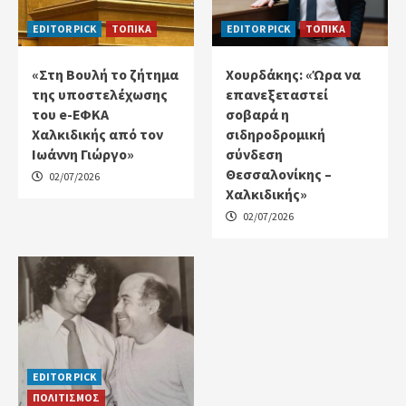
EDITOR PICK
ΤΟΠΙΚΑ
EDITOR PICK
ΤΟΠΙΚΑ
«Στη Βουλή το ζήτημα
Χουρδάκης: «Ώρα να
της υποστελέχωσης
επανεξεταστεί
του e-ΕΦΚΑ
σοβαρά η
Χαλκιδικής από τον
σιδηροδρομική
Ιωάννη Γιώργο»
σύνδεση
Θεσσαλονίκης –
02/07/2026
Χαλκιδικής»
02/07/2026
EDITOR PICK
ΠΟΛΙΤΙΣΜΟΣ