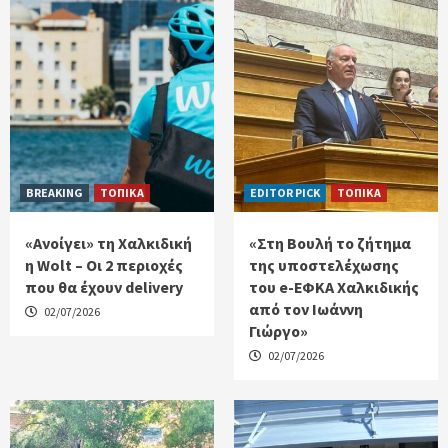
BREAKING
ΤΟΠΙΚΑ
EDITOR PICK
ΤΟΠΙΚΑ
«Ανοίγει» τη Χαλκιδική
«Στη Βουλή το ζήτημα
η Wolt – Οι 2 περιοχές
της υποστελέχωσης
που θα έχουν delivery
του e-ΕΦΚΑ Χαλκιδικής
από τον Ιωάννη
02/07/2026
Γιώργο»
02/07/2026