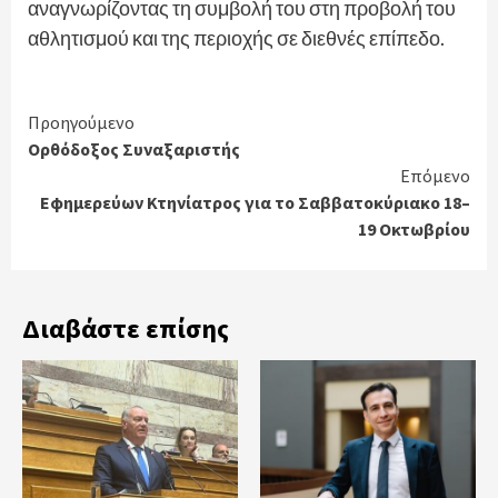
αναγνωρίζοντας τη συμβολή του στη προβολή του
αθλητισμού και της περιοχής σε διεθνές επίπεδο.
Continue
Προηγούμενο
Ορθόδοξος Συναξαριστής
Reading
Επόμενο
Εφημερεύων Κτηνίατρος για το Σαββατοκύριακο 18–
19 Οκτωβρίου
Διαβάστε επίσης