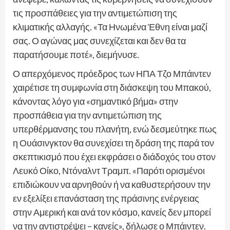
τις προσπάθειες για την αντιμετώπιση της
κλιματικής αλλαγής. «Τα Ηνωμένα Έθνη είναι μαζί
σας. Ο αγώνας μας συνεχίζεται και δεν θα τα
παρατήσουμε ποτέ», διεμήνυσε.
Ο απερχόμενος πρόεδρος των ΗΠΑ Τζο Μπάιντεν
χαιρέτισε τη συμφωνία στη διάσκεψη του Μπακού,
κάνοντας λόγο για «σημαντικό βήμα» στην
προσπάθεια για την αντιμετώπιση της
υπερθέρμανσης του πλανήτη, ενώ δεσμεύτηκε πως
η Ουάσινγκτον θα συνεχίσει τη δράση της παρά τον
σκεπτικισμό που έχει εκφράσει ο διάδοχός του στον
Λευκό Οίκο, Ντόναλντ Τραμπ. «Παρότι ορισμένοι
επιδιώκουν να αρνηθούν ή να καθυστερήσουν την
εν εξελίξει επανάσταση της πράσινης ενέργειας
στην Αμερική και ανά τον κόσμο, κανείς δεν μπορεί
να την αντιστρέψει – κανείς», δήλωσε ο Μπάιντεν.