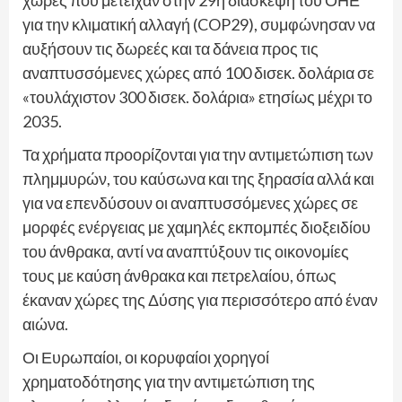
χώρες που μετείχαν στην 29η διάσκεψη του ΟΗΕ
για την κλιματική αλλαγή (COP29), συμφώνησαν να
αυξήσουν τις δωρεές και τα δάνεια προς τις
αναπτυσσόμενες χώρες από 100 δισεκ. δολάρια σε
«τουλάχιστον 300 δισεκ. δολάρια» ετησίως μέχρι το
2035.
Τα χρήματα προορίζονται για την αντιμετώπιση των
πλημμυρών, του καύσωνα και της ξηρασία αλλά και
για να επενδύσουν οι αναπτυσσόμενες χώρες σε
μορφές ενέργειας με χαμηλές εκπομπές διοξειδίου
του άνθρακα, αντί να αναπτύξουν τις οικονομίες
τους με καύση άνθρακα και πετρελαίου, όπως
έκαναν χώρες της Δύσης για περισσότερο από έναν
αιώνα.
Οι Ευρωπαίοι, οι κορυφαίοι χορηγοί
χρηματοδότησης για την αντιμετώπιση της