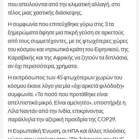
που απειλούνται από την κλιματική αλλαγή, στο
τέλος μιας χαοτικής διάσκεψης.
Η συμφωνία που επιτεύχθηκε γύρω στις 3 τα
ξημερώματα άφησε μια πικρή γεύση σε αρκετούς
από τους συμμετέχοντες, με τις φτωχότερες χώρες
του κόσμου και νησιωτικά κράτη του Ειρηνικού, της
Καραϊβικής και της Αφρικής να ζητούν τα διπλάσια,
αν όχι περισσότερα, χρήματα.
Η εκπρόσωπος των 45 φτωχότερων χωρών του
κόσμου έκανε λόγο για μία «όχι αρκετά φιλόδοξη»
συμφωνία. «Το ποσό που προτάθηκε είναι
απελπιστικά μικρό. Είναι αμελητέο», υποστήριξε η
Λίλα Ναντάν από την Ινδία, επικρίνοντας
παράλληλα την αζερική προεδρία της COP29.
Η Ευρωπαϊκή Ένωση, οι ΗΠΑ και άλλες πλούσιες