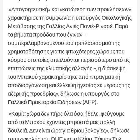
«Απογοητευτική» και «κατώτερη των προκλήσεων»
χαρακτήρισε τη συμφωνία η υπουργός Οικολογικής
Μετάβασης της Γαλλίας Ανιές Πανιέ-Ρινασέ. Παρά
τα βήματα προόδου που έγιναν –
συμπεριλαμβανομένου του τριπλασιασμού της
χρηματοδότησης για τις φτωχότερες χώρους του
κόσμου οι οποίες απειλούνται περισσότερο από τις
επιπτώσεις της κλιματικής αλλαγής –, η διάσκεψη
του Μπακού χαρακτηρίστηκε από «πραγματική
αποδιοργάνωση και έλλειψη ηγεσίας εκ μέρους της
αζερικής προεδρίας», δήλωσε η υπουργός στο
Γαλλικό Πρακτορείο Ειδήσεων (AFP).
«Καμία χώρα δεν πήρε όλα όσα ήθελε, φεύγουμε
από το Μπακού έχοντας μπροστά μας πολλή
δουλειά. Δεν είναι ώρα για θριαμβολογίες», δήλωσε
ο επικεφαλής του ΟΗΕ για το Κλίμα, Σάιμον Στιλ.