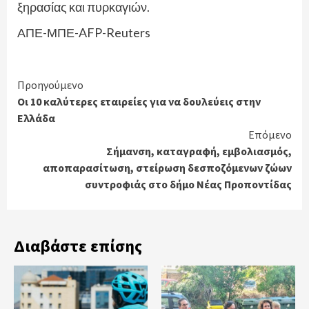
ξηρασίας και πυρκαγιών.
ΑΠΕ-ΜΠΕ-AFP-Reuters
Continue
Προηγούμενο
Οι 10 καλύτερες εταιρείες για να δουλεύεις στην
Reading
Ελλάδα
Επόμενο
Σήµανση, καταγραφή, εµβολιασµός,
αποπαρασίτωση, στείρωση δεσποζόμενων ζώων
συντροφιάς στο δήμο Νέας Προποντίδας
Διαβάστε επίσης