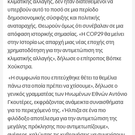
κλιματικής αλλαγής, δεν ήταν διατεθειμένοι να
υπερβούν αυτό το ποσό σε μια περίοδο
δημοσιονομικής σύσφιξης και πολιτικής
αναταραχής. Θεωρούν όμως ότι συνέβαλαν σε μια
απόφαση ιστορικής σημασίας. «Η COP29 θα μείνει
στην Ιστορία ως απαρχή μιας νέας εποχής στη
χρηματοδότηση για την αντιμετώπιση της
κλιματικής αλλαγής», δήλωσε ο επίτροπος Βόπκε
Χούκστρα.
«Η συμφωνία που επιτεύχθηκε θέτει τα θεμέλια
πάνω στα οποία πρέπει να χτίσουμε», δήλωσε ο
γενικός γραμματέας των Ηνωμένων Εθνών Αντόνιο
Γκουτέρες, εκφράζοντας ανάμεικτα συναισθήματα
για το περιεχόμενό της. «Ήλπιζα σε ένα πιο
φιλόδοξο αποτέλεσμα για την αντιμετώπιση της
μεγάλης πρόκλησης που αντιμετωπίζουμε»,
ανέφερε, καλώντας τις κυβερνήσεις να συνεχίσουν