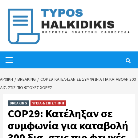
Skip
to
content
Primary
Menu
ΑΡΧΙΚΉ
BREAKING
COP29: ΚΑΤΈΛΗΞΑΝ ΣΕ ΣΥΜΦΩΝΊΑ ΓΙΑ ΚΑΤΑΒΟΛΉ 300
ΔΙΣ. ΣΤΙΣ ΠΙΟ ΦΤΩΧΈΣ ΧΏΡΕΣ
BREAKING
ΥΓΕΙΑ & ΕΠΙΣΤΗΜΗ
COP29: Κατέληξαν σε
συμφωνία για καταβολή
300 δισ. στις πιο φτωχές