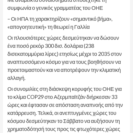
συμφωνία ο γενικός γραμματέας του ΟΗΕ
– Οι ΗΠΑ τη χαρακτηρίζουν «σημαντικό βήμα»,
«απογοητευτική» τη θεωρεί η Γαλλία
Oι πλουσιότερες χώρες δεσμεύτηκαν να δώσουν
ένα ποσό ρεκόρ 300 δισ. δολάρια (238
δισεκατομμύρια λίρες) ετησίως μέχρι το 2035 στον
αναπτυσσόμενο κόσμο για να τους βοηθήσουν να
προετοιμαστούν και να αποτρέψουν την κλιματική
αλλαγή.
Οι συνομιλίες στη διάσκεψη κορυφής του ΟΗΕ για
το κλίμα COP29 στο Αζερμπαϊτζάν διήρκεσαν 33
ώρες και έφτασαν σε απόσταση αναπνοής από την
κατάρρευση. Τελικά, οι ανεπτυγμένες χώρες του
κόσμου δεσμεύτηκαν το Σάββατο να αυξήσουν τη
χρηματοδότησή τους προς τις φτωχότερες χώρες