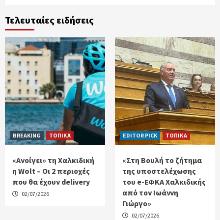
Τελευταίες ειδήσεις
BREAKING
ΤΟΠΙΚΑ
EDITOR PICK
ΤΟΠΙΚΑ
«Ανοίγει» τη Χαλκιδική
«Στη Βουλή το ζήτημα
η Wolt – Οι 2 περιοχές
της υποστελέχωσης
που θα έχουν delivery
του e-ΕΦΚΑ Χαλκιδικής
από τον Ιωάννη
02/07/2026
Γιώργο»
02/07/2026