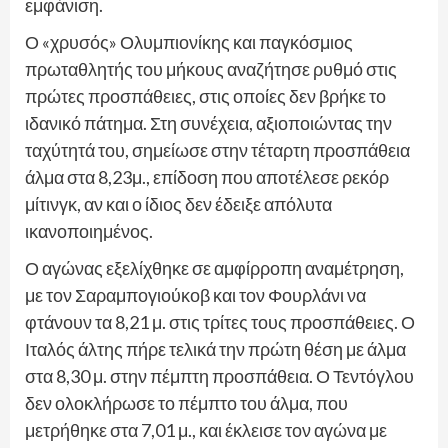
εμφάνιση.
Ο «χρυσός» Ολυμπιονίκης και παγκόσμιος
πρωταθλητής του μήκους αναζήτησε ρυθμό στις
πρώτες προσπάθειες, στις οποίες δεν βρήκε το
ιδανικό πάτημα. Στη συνέχεια, αξιοποιώντας την
ταχύτητά του, σημείωσε στην τέταρτη προσπάθεια
άλμα στα 8,23μ., επίδοση που αποτέλεσε ρεκόρ
μίτινγκ, αν και ο ίδιος δεν έδειξε απόλυτα
ικανοποιημένος.
Ο αγώνας εξελίχθηκε σε αμφίρροπη αναμέτρηση,
με τον Σαραμπογιούκοβ και τον Φουρλάνι να
φτάνουν τα 8,21 μ. στις τρίτες τους προσπάθειες. Ο
Ιταλός άλτης πήρε τελικά την πρώτη θέση με άλμα
στα 8,30 μ. στην πέμπτη προσπάθεια. Ο Τεντόγλου
δεν ολοκλήρωσε το πέμπτο του άλμα, που
μετρήθηκε στα 7,01 μ., και έκλεισε τον αγώνα με