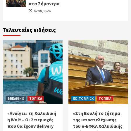
στα Σήμαντρα
02/07/2026
Τελευταίες ειδήσεις
BREAKING
ΤΟΠΙΚΑ
EDITOR PICK
ΤΟΠΙΚΑ
«Ανοίγει» τη Χαλκιδική
«Στη Βουλή το ζήτημα
η Wolt – Οι 2 περιοχές
της υποστελέχωσης
που θα έχουν delivery
του e-ΕΦΚΑ Χαλκιδικής