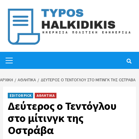
Skip
to
content
Primary
Menu
ΑΡΧΙΚΉ
ΑΘΛΗΤΙΚΑ
ΔΕΎΤΕΡΟΣ Ο ΤΕΝΤΌΓΛΟΥ ΣΤΟ ΜΊΤΙΝΓΚ ΤΗΣ ΟΣΤΡΆΒΑ
EDITOR PICK
ΑΘΛΗΤΙΚΑ
Δεύτερος ο Τεντόγλου
στο μίτινγκ της
Οστράβα