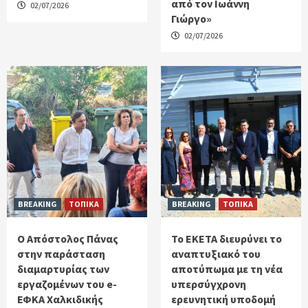
από τον Ιωάννη
02/07/2026
Γιώργο»
02/07/2026
BREAKING
ΤΟΠΙΚΑ
BREAKING
ΤΟΠΙΚΑ
Ο Απόστολος Πάνας
Το ΕΚΕΤΑ διευρύνει το
στην παράσταση
αναπτυξιακό του
διαμαρτυρίας των
αποτύπωμα με τη νέα
εργαζομένων του e-
υπερσύγχρονη
ΕΦΚΑ Χαλκιδικής
ερευνητική υποδομή