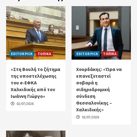
EDITOR PICK
ΤΟΠΙΚΑ
EDITOR PICK
ΤΟΠΙΚΑ
«Στη Βουλή το ζήτημα
Χουρδάκης: «Ώρα να
της υποστελέχωσης
επανεξεταστεί
του e-ΕΦΚΑ
σοβαρά η
Χαλκιδικής από τον
σιδηροδρομική
Ιωάννη Γιώργο»
σύνδεση
Θεσσαλονίκης –
02/07/2026
Χαλκιδικής»
02/07/2026