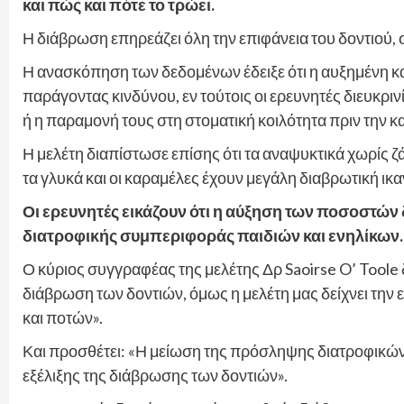
και πώς και πότε το τρώει.
Η διάβρωση επηρεάζει όλη την επιφάνεια του δοντιού, 
Η ανασκόπηση των δεδομένων έδειξε ότι η αυξημένη 
παράγοντας κινδύνου, εν τούτοις οι ερευνητές διευκρι
ή η παραμονή τους στη στοματική κοιλότητα πριν την 
Η μελέτη διαπίστωσε επίσης ότι τα αναψυκτικά χωρίς ζ
τα γλυκά και οι καραμέλες έχουν μεγάλη διαβρωτική ικ
Οι ερευνητές εικάζουν ότι η αύξηση των ποσοστών
διατροφικής συμπεριφοράς παιδιών και ενηλίκων.
Ο κύριος συγγραφέας της μελέτης Δρ Saoirse O’ Toole 
διάβρωση των δοντιών, όμως η μελέτη μας δείχνει τη
και ποτών».
Και προσθέτει: «Η μείωση της πρόσληψης διατροφικών ο
εξέλιξης της διάβρωσης των δοντιών».