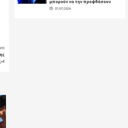
μπορούν να την προφθάσουν
07/07/2026
νο
της
»!