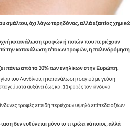
υ σμάλτου, όχι λόγω τερηδόνας, αλλά εξαιτίας χημικ
η συχνή κατανάλωση τροφών ή ποτών που περιέχουν
ετά την κατανάλωση τέτοιων τροφών, η παλινδρόμηση
ζει πάνω από το 30% των ενηλίκων στην Ευρώπη.
ίου του Λονδίνου, η κατανάλωση τσαγιού με γεύση
τα γεύματα αυξάνει έως και 11 φορές τον κίνδυνο
πικίνδυνες τροφές επειδή περιέχουν υψηλά επίπεδα οξέων
ταση δεν ευθύνεται μόνο το τι τρώει κάποιος, αλλά