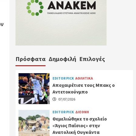
ών
Πρόσφατα
Δημοφιλή
Επιλογές
EDITOR PICK
ΑΘΛΗΤΙΚΑ
Αποχαιρέτισε τους Μπακς ο
Αντετοκούνμπο
07/07/2026
EDITOR PICK
ΔΙΕΘΝΗ
Θεμελιώθηκε το σχολείο
«Άγιος Παΐσιος» στην
Ανατολική Ουγκάντα