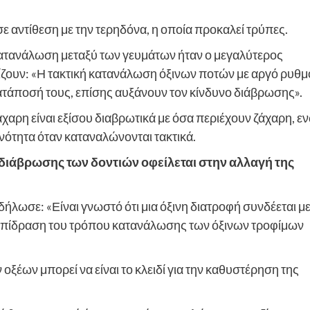
σε αντίθεση με την τερηδόνα, η οποία προκαλεί τρύπες.
κατανάλωση μεταξύ των γευμάτων ήταν ο μεγαλύτερος
νίζουν: «Η τακτική κατανάλωση όξινων ποτών με αργό ρυθμ
κατάποσή τους, επίσης αυξάνουν τον κίνδυνο διάβρωσης».
άχαρη είναι εξίσου διαβρωτικά με όσα περιέχουν ζάχαρη, ε
ανότητα όταν καταναλώνονται τακτικά.
 διάβρωσης των δοντιών οφείλεται στην αλλαγή της
δήλωσε: «Είναι γνωστό ότι μια όξινη διατροφή συνδέεται μ
ν επίδραση του τρόπου κατανάλωσης των όξινων τροφίμων
ξέων μπορεί να είναι το κλειδί για την καθυστέρηση της