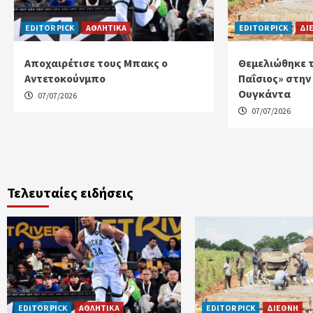
EDITOR PICK
ΑΘΛΗΤΙΚΑ
EDITOR PICK
ΔΙ
Αποχαιρέτισε τους Μπακς ο
Θεμελιώθηκε τ
Αντετοκούνμπο
Παΐσιος» στην
Ουγκάντα
07/07/2026
07/07/2026
Τελευταίες ειδήσεις
EDITOR PICK
ΑΘΛΗΤΙΚΑ
EDITOR PICK
ΔΙΕΘΝΗ