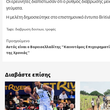
Οι ερευνητές διαπίστωσαν ότι ο ρυθμός διάβρωσης μει
γεύματα.
Η μελέτη δημοσιεύτηκε στο επιστημονικό έντυπο Britis
Tags:
διαβρωση δοντιων
,
τροφές
Continue
Προηγούμενο
Αυτός είναι ο Βορειοελλαδίτης “Καινοτόμος Επιχειρηματ
Reading
της Χρονιάς”
Διαβάστε επίσης