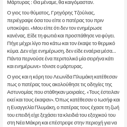
Μάρτυρας : Θα μέναμε, θα καιγόμασταν.
Ο γιος του θύματος, Γρηγόρης Τζούλιας,
περιέγραψε όσα του είπε ο πατέρας του πριν
υποκύψει. «Μου είπε ότι δεν τον ενημέρωσε
κανένας. Είδε τη φωτιά και προσπάθησε να φύγει.
Πήγε μέχρι λίγο πιο κάτω και τον έκαψε το θερμικό
κύμα. Δεν είχε ενημέρωση, δεν είδε εναέρια μέσα…
Πάντα περνούσε ένα περιπολικό μία σειρήνα κάτι
και ενημέρωνε» τόνισε ο μάρτυρας.
Ο γιος και η κόρη του Λεωνίδα Πλυμάκη κατέθεσαν
πως ο πατέρας τους ακολούθησε τις οδηγίες της
Αστυνομίας που στάθηκαν μοιραίες. «Τους έστειλαν
εκεί και τους έκαψαν». Όπως κατέθεσαν ο Ιωσήφ και
η Ευαγγελία Πλυμάκη, ο πατέρας τους έχασε τη ζωή
του επειδή είχε ξεχάσει τα κλειδιά του εξοχικού του
στη Νέα Μάκρη και επέστρεψε στην περιοχή για να