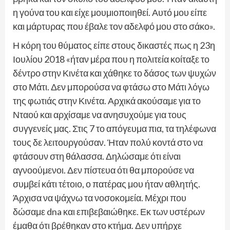
η γούνα του και είχε μουμιοποιηθεί. Αυτό μου είπε
και μάρτυρας που έβαλε τον αδελφό μου στο σάκο».
Η κόρη του θύματος είπε στους δικαστές πως η 23η
Ιουλίου 2018 «ήταν μέρα που η πολιτεία κοίταξε το
δέντρο στην Κινέτα και χάθηκε το δάσος των ψυχών
στο Μάτι. Δεν μπορούσα να φτάσω στο Μάτι λόγω
της φωτιάς στην Κινέτα. Αρχικά ακούσαμε για το
Νταού και αρχίσαμε να ανησυχούμε για τους
συγγενείς μας. Στις 7 το απόγευμα πια, τα τηλέφωνα
τους δε λειτουργούσαν. Ήταν πολύ κοντά στο να
φτάσουν στη θάλασσα. Δηλώσαμε ότι είναι
αγνοούμενοι. Δεν πίστευα ότι θα μπορούσε να
συμβεί κάτι τέτοιο, ο πατέρας μου ήταν αθλητής.
Άρχισα να ψάχνω τα νοσοκομεία. Μέχρι που
δώσαμε dna και επιβεβαιώθηκε. Εκ των υστέρων
έμαθα ότι βρέθηκαν στο κτήμα. Δεν υπήρχε