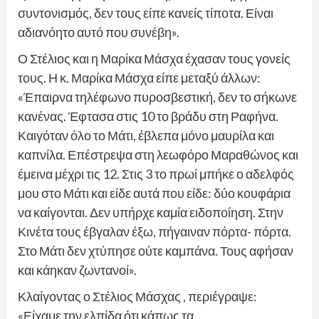
συντονισμός, δεν τους είπε κανείς τίποτα. Είναι
αδιανόητο αυτό που συνέβη».
Ο Στέλιος και η Μαρίκα Μάσχα έχασαν τους γονείς
τους. Η κ. Μαρίκα Μάσχα είπε μεταξύ άλλων:
«Έπαιρνα τηλέφωνο πυροσβεστική, δεν το σήκωνε
κανένας. Έφτασα στις 10 το βράδυ στη Ραφήνα.
Καιγόταν όλο το Μάτι, έβλεπα μόνο μαυρίλα και
καπνίλα. Επέστρεψα στη λεωφόρο Μαραθώνος και
έμεινα μέχρι τις 12. Στις 3 το πρωί μπήκε ο αδελφός
μου στο Μάτι και είδε αυτά που είδε: δύο κουφάρια
να καίγονται. Δεν υπήρχε καμία ειδοποίηση. Στην
Κινέτα τους έβγαλαν έξω, πήγαιναν πόρτα- πόρτα.
Στο Μάτι δεν χτύπησε ούτε καμπάνα. Τους αφήσαν
και κάηκαν ζωντανοί».
Κλαίγοντας ο Στέλιος Μάσχας , περιέγραψε:
«Είχαμε την ελπίδα ότι κάπως τα