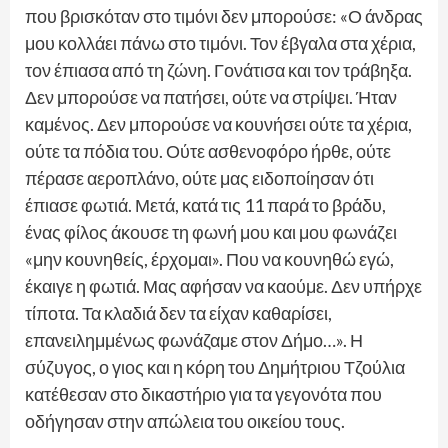
που βρισκόταν στο τιμόνι δεν μπορούσε: «Ο άνδρας
μου κολλάει πάνω στο τιμόνι. Τον έβγαλα στα χέρια,
τον έπιασα από τη ζώνη. Γονάτισα και τον τράβηξα.
Δεν μπορούσε να πατήσει, ούτε να στρίψει. Ήταν
καμένος. Δεν μπορούσε να κουνήσει ούτε τα χέρια,
ούτε τα πόδια του. Ούτε ασθενοφόρο ήρθε, ούτε
πέρασε αεροπλάνο, ούτε μας ειδοποίησαν ότι
έπιασε φωτιά. Μετά, κατά τις 11 παρά το βράδυ,
ένας φίλος άκουσε τη φωνή μου και μου φωνάζει
«μην κουνηθείς, έρχομαι». Που να κουνηθώ εγώ,
έκαιγε η φωτιά. Μας αφήσαν να καούμε. Δεν υπήρχε
τίποτα. Τα κλαδιά δεν τα είχαν καθαρίσει,
επανειλημμένως φωνάζαμε στον Δήμο…». Η
σύζυγος, ο γιος και η κόρη του Δημήτριου Τζούλια
κατέθεσαν στο δικαστήριο για τα γεγονότα που
οδήγησαν στην απώλεια του οικείου τους.