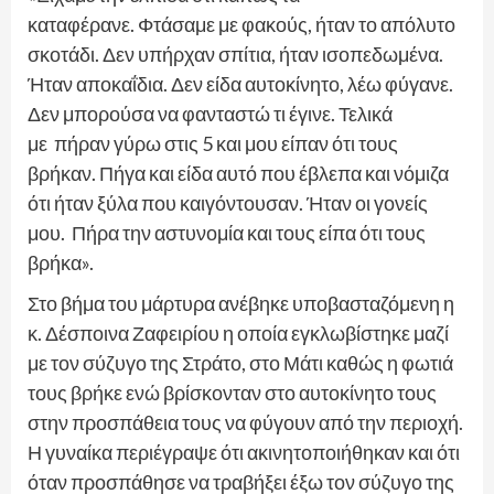
καταφέρανε. Φτάσαμε με φακούς, ήταν το απόλυτο
σκοτάδι. Δεν υπήρχαν σπίτια, ήταν ισοπεδωμένα.
Ήταν αποκαΐδια. Δεν είδα αυτοκίνητο, λέω φύγανε.
Δεν μπορούσα να φανταστώ τι έγινε. Τελικά
με πήραν γύρω στις 5 και μου είπαν ότι τους
βρήκαν. Πήγα και είδα αυτό που έβλεπα και νόμιζα
ότι ήταν ξύλα που καιγόντουσαν. Ήταν οι γονείς
μου. Πήρα την αστυνομία και τους είπα ότι τους
βρήκα».
Στο βήμα του μάρτυρα ανέβηκε υποβασταζόμενη η
κ. Δέσποινα Ζαφειρίου η οποία εγκλωβίστηκε μαζί
με τον σύζυγο της Στράτο, στο Μάτι καθώς η φωτιά
τους βρήκε ενώ βρίσκονταν στο αυτοκίνητο τους
στην προσπάθεια τους να φύγουν από την περιοχή.
Η γυναίκα περιέγραψε ότι ακινητοποιήθηκαν και ότι
όταν προσπάθησε να τραβήξει έξω τον σύζυγο της