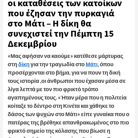
οι καταθέσεις των κατοίκων
που έζησαν την πυρκαγιά
στο Μάτι – Η δίκη θα
συνεχιστεί την Πέμπτη 15
Δεκεμβρίου
«Μας αφήσαν να καούμε» κατέθεσε μάρτυρας
στη
δίκη
για την τραγωδία στο
Μάτι
, όπου
προσέρχονται στο βήμα, για να πουν τη δική
τους ιστορία ,οι άνθρωποι που έχασαν μέσα σε
λίγα λεπτά με τον πιο φρικτό τρόπο
αγαπημένους τους. «Ήταν μέρα που η πολιτεία
κοίταξε το δέντρο στη Κινέτα και χάθηκε το
δάσος των ψυχών στο Μάτι» είπε γυναίκα που ο
πατέρας της βρέθηκε απανθρακωμένος στο πιο
φρικτό σημείο της κόλασης που βίωσε η