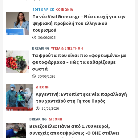
EDITOR PICK
ΚΟΙΝΩΝΙΑ
Tο νέο VisitGreece.gr – Νέα εποχή για την
ψηφιακή προβολή του ελληνικού
τουρισμού
30/06/2026
BREAKING
ΥΓΕΙΑ & ΕΠΙΣΤΗΜΗ
Τα φρούτα που είναι πιο «φορτωμένα» με
φυτοφάρμακα – Πώς τα καθαρίζουμε
σωστά
30/06/2026
ΔΙΕΘΝΗ
Αργεντινή: Εντοπίστηκε νέα παραλλαγή
του χανταϊού στη Γη του Πυρός
30/06/2026
BREAKING
ΔΙΕΘΝΗ
Βενεζουέλα: Πάνω από 1.700 νεκροί,
συνεχείς αποτεφρώσεις -Ο ΟΗΕ στέλνει