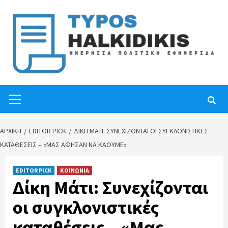
Skip
to
content
Primary
Menu
ΑΡΧΙΚΉ
EDITOR PICK
ΔΊΚΗ ΜΆΤΙ: ΣΥΝΕΧΊΖΟΝΤΑΙ ΟΙ ΣΥΓΚΛΟΝΙΣΤΙΚΈΣ
ΚΑΤΑΘΈΣΕΙΣ – «ΜΑΣ ΆΦΗΣΑΝ ΝΑ ΚΑΟΎΜΕ»
EDITOR PICK
ΚΟΙΝΩΝΙΑ
Δίκη Μάτι: Συνεχίζονται
οι συγκλονιστικές
καταθέσεις – «Μας