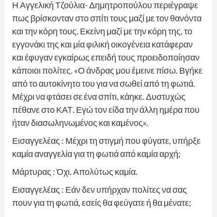
Η Αγγελική Τζούλια- Δημητροπούλου περιέγραψε
πως βρίσκονταν στο σπίτι τους μαζί με τον θανόντα
και την κόρη τους. Εκείνη μαζί με την κόρη της, το
εγγονάκι της και μία φιλική οικογένεια κατάφεραν
και έφυγαν εγκαίρως επειδή τους προειδοποίησαν
κάποιοι πολίτες. «Ο άνδρας μου έμεινε πίσω. Βγήκε
από το αυτοκίνητο του για να σωθεί από τη φωτιά.
Μέχρι να φτάσει σε ένα σπίτι, κάηκε. Δυστυχώς
πέθανε στο ΚΑΤ. Εγώ τον είδα την άλλη ημέρα που
ήταν διασωληνωμένος και καμένος».
Εισαγγελέας : Μέχρι τη στιγμή που φύγατε, υπήρξε
καμία αναγγελία για τη φωτιά από καμία αρχή;
Μάρτυρας : Όχι. Απολύτως καμία.
Εισαγγελέας : Εάν δεν υπήρχαν πολίτες να σας
πουν για τη φωτιά, εσείς θα φεύγατε ή θα μένατε;