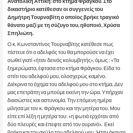
Ανατολική Αττική: στο κτήμα Φράγκου. Στο
δικαστήριο κατέθεσαν οι συγγενείς του
Δημήτρη Τουρναβίτη ο οποίος βρήκε τραγικό
θάνατο μαζί με τη σύζυγο του, ηθοποιό, Χρύσα
Σπηλιώτη.
Ο κ. Κωνσταντίνος Τουρναβίτης κατέθεσε πως
πίστευε ότι ο αδελφός του θα μπορούσε να έχει
σωθεί γιατί «ήταν δεινός κολυμβητής», όμως : «Τα
ξημερώματα, έφτασα στο κτήμα Φράγκου. Είδα το
σπίτι του αδελφού μου, ολοσχερώς καμένο.
Διέκρινα το όχημα του αδελφού μου στο κτήμα. Δεν
μας επετράπη να μπούμε εκείνη την ώρα. Υπήρχαν
διασώστες και αστυνομία. Την επόμενη ημέρα
μίλησα με τον κ. Φράγκου και την μητέρα του. Μου
είπε επί λέξη η μητέρα του: «η φωτιά ερχόταν από
δύο πλευρές και έπεφτε από τον ουρανό». Εκεί
βρήκα και τον σκύλο του αδελφού μου. Ήταν άκαυτη