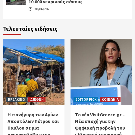
10.000 νεκρικούς σάκους
30/06/2026
Τελευταίες ειδήσεις
BREAKING
ΔΙΕΘΝΗ
EDITOR PICK
ΚΟΙΝΩΝΙΑ
Η πανήγυρη των Αγίων
Tο νέο VisitGreece.gr –
Αποστόλων Πέτρου και
Νέα εποχή για την
Παύλου σε μια
ψηφιακή προβολή του
αχυροκαλύβα στην
ελληνικού τουρισμού