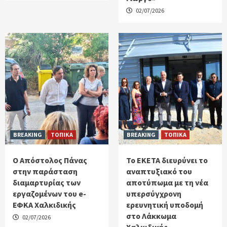
02/07/2026
BREAKING
ΤΟΠΙΚΑ
BREAKING
ΤΟΠΙΚΑ
Ο Απόστολος Πάνας
Το ΕΚΕΤΑ διευρύνει το
στην παράσταση
αναπτυξιακό του
διαμαρτυρίας των
αποτύπωμα με τη νέα
εργαζομένων του e-
υπερσύγχρονη
ΕΦΚΑ Χαλκιδικής
ερευνητική υποδομή
στο Λάκκωμα
02/07/2026