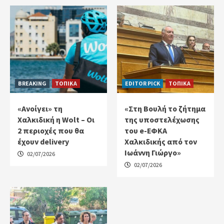
BREAKING
ΤΟΠΙΚΑ
EDITOR PICK
ΤΟΠΙΚΑ
«Ανοίγει» τη
«Στη Βουλή το ζήτημα
Χαλκιδική η Wolt – Οι
της υποστελέχωσης
2 περιοχές που θα
του e-ΕΦΚΑ
έχουν delivery
Χαλκιδικής από τον
Ιωάννη Γιώργο»
02/07/2026
02/07/2026