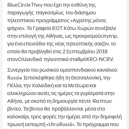
BlueCircleThey που έχει την ευθύνη της
παραγωγής παγκοσμίως του διάσημου
τηλεοπτικού προγράμματος «Αγρότης μόνος
ψάχνει». Το Γραφείο ΕΟΤ Κάτω Χωρών συνέβαλε
στην επιλογή της Αθήνας, ως προορισμούcitytrip,
για ένα επεισόδιο της νέας τηλεοπτικής σαιζόν, το
οποίο θα προβληθεί στις 2 Σεπτεμβρίου 2018
στονΟλλανδικό τηλεοπτικό σταθμόKRO-NCRV.
Συνεργείο του ρωσικού ομοσπονδιακού καναλιού
Russia 1επισκέφθηκε ήδη τη Θεσσαλονίκη, την
Πέλλα, την Χαλκιδική και τα Μετέωρα και
ολοκληρώνει αυτές τις ημέρες τα γυρίσματά στην
Αθήνα, με σκοπό τη δημιουργία πέντε 4λεπτων
βίντεο. Τα βίντεο θα προβάλλονται μέσα στο
καλοκαίρι, τρεις φορές την ημέρα, από την δημοφιλή
πρωινή εκπομπή «UtroRossii». Το πρόγραμμα που