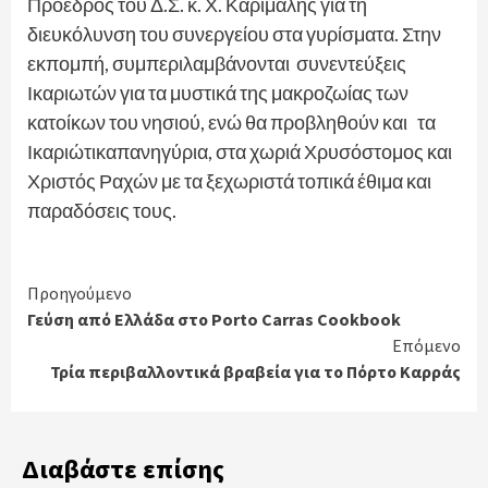
Πρόεδρος του Δ.Σ. κ. Χ. Καρίμαλης για τη
διευκόλυνση του συνεργείου στα γυρίσματα. Στην
εκπομπή, συμπεριλαμβάνονται συνεντεύξεις
Ικαριωτών για τα μυστικά της μακροζωίας των
κατοίκων του νησιού, ενώ θα προβληθούν και τα
Ικαριώτικαπανηγύρια, στα χωριά Χρυσόστομος και
Χριστός Ραχών με τα ξεχωριστά τοπικά έθιμα και
παραδόσεις τους.
Continue
Προηγούμενο
Γεύση από Ελλάδα στο Porto Carras Cookbook
Reading
Επόμενο
Τρία περιβαλλοντικά βραβεία για το Πόρτο Καρράς
Διαβάστε επίσης