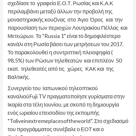
σχεδίασε το γραφείο Ε.Ο.Τ. Ρωσίας και Κ.Α.Κ
περιλαμβάνει μεταξύ άλλων την προβολή της
μοναστηριακής κουζίνας στο Άγιο Όρος και την
παρουσίαση των περιοχών Λουτρακίου Πέλλας και
Μετεώρων. Το “Russia 1” είναι το δημοφιλέστερο
κανάλι στη Ρωσία βάσει των μετρήσεων του 2017.
Το παρακολουθεί η συντριπτική πλειοψηφία (
98,5%) των Ρώσων τηλεθεατών και επιπλέον 50
εκατ. τηλεθεατές από τις χώρες ΚΑΚ και της
Βαλτικής.
Συνεργείο του Ιαπωνικού τηλεοπτικού
καναλιούFuji TV πραγματοποίησε γυρίσματα στην
Ικαρία στα τέλη Ιουνίου, με σκοπό τη δημιουργία
ενός ωριαίου επεισοδίου της εκπομπής
“Toliveinextremeplacesoftheworld”. Στο σχεδιασμό
του προγράμματος συνέβαλε ο ΕΟΤ και ο