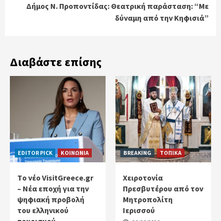
Δήμος Ν. Προποντίδας: Θεατρική παράσταση: “Με
δύναμη από την Κηφισιά”
Διαβάστε επίσης
EDITOR PICK
ΚΟΙΝΩΝΙΑ
BREAKING
ΤΟΠΙΚΑ
Tο νέο VisitGreece.gr
Χειροτονία
– Νέα εποχή για την
Πρεσβυτέρου από τον
ψηφιακή προβολή
Μητροπολίτη
του ελληνικού
Ιερισσού
τουρισμού