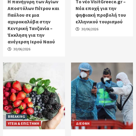
Η πανήγυρη των Αγίων
Tο νέο VisitGreece.gr –
Αποστόλων Πέτρου και
Νέα εποχή για την
Παύλου σε μια
ψηφιακή προβολή του
αχυροκαλύβα στην
ελληνικού τουρισμού
Κεντρική Τανζανία –
30/06/2026
Έκκληση για την
ανέγερση Ιερού Ναού
30/06/2026
BREAKING
ΥΓΕΙΑ & ΕΠΙΣΤΗΜΗ
ΔΙΕΘΝΗ