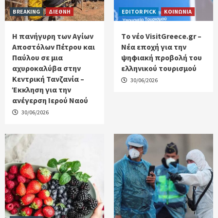
BREAKING
ΔΙΕΘΝΗ
EDITOR PICK
ΚΟΙΝΩΝΙΑ
Η πανήγυρη των Αγίων
Tο νέο VisitGreece.gr –
Αποστόλων Πέτρου και
Νέα εποχή για την
Παύλου σε μια
ψηφιακή προβολή του
αχυροκαλύβα στην
ελληνικού τουρισμού
Κεντρική Τανζανία –
30/06/2026
Έκκληση για την
ανέγερση Ιερού Ναού
30/06/2026