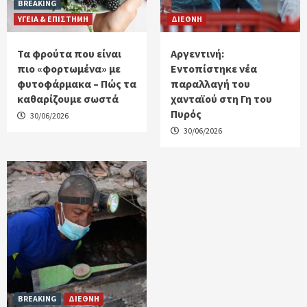
BREAKING
ΥΓΕΙΑ & ΕΠΙΣΤΗΜΗ
ΔΙΕΘΝΗ
Τα φρούτα που είναι
Αργεντινή:
πιο «φορτωμένα» με
Εντοπίστηκε νέα
φυτοφάρμακα – Πώς τα
παραλλαγή του
καθαρίζουμε σωστά
χανταϊού στη Γη του
Πυρός
30/06/2026
30/06/2026
BREAKING
ΔΙΕΘΝΗ