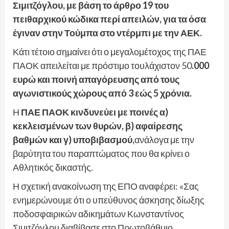
Σιμιτζόγλου, με βάση το άρθρο 19 του
πειθαρχικού κώδικα περί απειλών, για τα όσα
έγιναν στην Τούμπα στο ντέρμπι με την ΑΕΚ.
Κάτι τέτοιο σημαίνει ότι ο μεγαλομέτοχος της ΠΑΕ
ΠΑΟΚ απειλείται με πρόστιμο τουλάχιστον 50
.000
ευρώ και ποινή απαγόρευσης από τους
αγωνιστικούς χώρους από 3 εώς 5 χρόνια.
Η
ΠΑΕ ΠΑΟΚ κινδυνεύει με ποινές α)
κεκλεισμένων των θυρών, β) αφαίρεσης
βαθμών και γ) υποβιβασμού,
ανάλογα με την
βαρύτητα του παραπτώματος που θα κρίνει ο
Αθλητικός δικαστής.
Η σχετική ανακοίνωση της ΕΠΟ αναφέρει: «Σας
ενημερώνουμε ότι ο υπεύθυνος άσκησης δίωξης
ποδοσφαιρικών αδικημάτων Κωνσταντίνος
Σιμιτζόγλου διαβίβασε στο Πρωτοβάθμιο