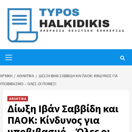
Skip
to
content
Primary
Menu
ΑΡΧΙΚΉ
ΑΘΛΗΤΙΚΑ
ΔΊΩΞΗ ΙΒΆΝ ΣΑΒΒΊΔΗ ΚΑΙ ΠΑΟΚ: ΚΊΝΔΥΝΟΣ ΓΙΑ
ΥΠΟΒΙΒΑΣΜΌ – ΌΛΕΣ ΟΙ ΠΟΙΝΈΣ!
ΑΘΛΗΤΙΚΑ
Δίωξη Ιβάν Σαββίδη και
ΠΑΟΚ: Κίνδυνος για
υποβιβασμό – Όλες οι