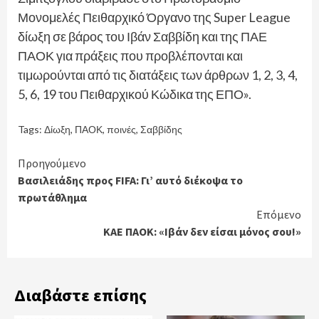
Μονομελές Πειθαρχικό Όργανο της Super League
δίωξη σε βάρος του Ιβάν Σαββίδη και της ΠΑΕ
ΠΑΟΚ για πράξεις που προβλέπονται και
τιμωρούνται από τις διατάξεις των άρθρων 1, 2, 3, 4,
5, 6, 19 του Πειθαρχικού Κώδικα της ΕΠΟ».
Tags:
Δίωξη
,
ΠΑΟΚ
,
ποινές
,
Σαββίδης
Continue
Προηγούμενο
Βασιλειάδης προς FIFA: Γι’ αυτό διέκοψα το
Reading
πρωτάθλημα
Επόμενο
ΚΑΕ ΠΑΟΚ: «Ιβάν δεν είσαι μόνος σου!»
Διαβάστε επίσης