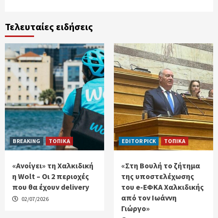
Τελευταίες ειδήσεις
BREAKING
ΤΟΠΙΚΑ
EDITOR PICK
ΤΟΠΙΚΑ
«Ανοίγει» τη Χαλκιδική
«Στη Βουλή το ζήτημα
η Wolt – Οι 2 περιοχές
της υποστελέχωσης
που θα έχουν delivery
του e-ΕΦΚΑ Χαλκιδικής
από τον Ιωάννη
02/07/2026
Γιώργο»