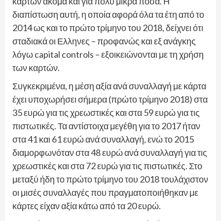
καρτών ακόμα και για πολύ μικρά ποσά. Η
διαπίστωση αυτή, η οποία αφορά όλα τα έτη από το
2014 ως και το πρώτο τρίμηνο του 2018, δείχνει ότι
σταδιακά οι Ελληνες – προφανώς και εξ ανάγκης
λόγω capital controls – εξοικειώνονται με τη χρήση
των καρτών.
Συγκεκριμένα, η μέση αξία ανά συναλλαγή με κάρτα
έχει υποχωρήσει σήμερα (πρώτο τρίμηνο 2018) στα
35 ευρώ για τις χρεωστικές και στα 59 ευρώ για τις
πιστωτικές. Τα αντίστοιχα μεγέθη για το 2017 ήταν
στα 41 και 61 ευρώ ανά συναλλαγή, ενώ το 2015
διαμορφωνόταν στα 48 ευρώ ανά συναλλαγή για τις
χρεωστικές και στα 72 ευρώ για τις πιστωτικές. Στο
μεταξύ ήδη το πρώτο τρίμηνο του 2018 τουλάχιστον
οι μισές συναλλαγές που πραγματοποιήθηκαν με
κάρτες είχαν αξία κάτω από τα 20 ευρώ.