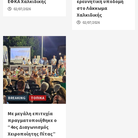
ΕΦΚΑ Χαλκιδικής
ερευνητική υποδομή
στο Λάκκωμα
02/07/2026
Χαλκιδικής
02/07/2026
BREAKING
ΤΟΠΙΚΑ
Με μεγάλη επιτυχία
πραγματοποιήθηκε ο
“4ος Διαγωνισμός
Χειροποίητης Πίτας”