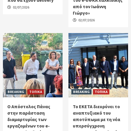
που θα έχουν delivery
του e-ΕΦΚΑ Χαλκιδικής
από τον Ιωάννη
02/07/2026
Γιώργο»
02/07/2026
BREAKING
ΤΟΠΙΚΑ
BREAKING
ΤΟΠΙΚΑ
Ο Απόστολος Πάνας
Το ΕΚΕΤΑ διευρύνει το
στην παράσταση
αναπτυξιακό του
διαμαρτυρίας των
αποτύπωμα με τη νέα
εργαζομένων του e-
υπερσύγχρονη