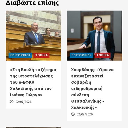
Διαβάστε επίσης
EDITOR PICK
ΤΟΠΙΚΑ
EDITOR PICK
ΤΟΠΙΚΑ
«Στη Βουλή το ζήτημα
Χουρδάκης: «Ώρα να
της υποστελέχωσης
επανεξεταστεί
του e-ΕΦΚΑ
σοβαρά η
Χαλκιδικής από τον
σιδηροδρομική
Ιωάννη Γιώργο»
σύνδεση
Θεσσαλονίκης –
02/07/2026
Χαλκιδικής»
02/07/2026