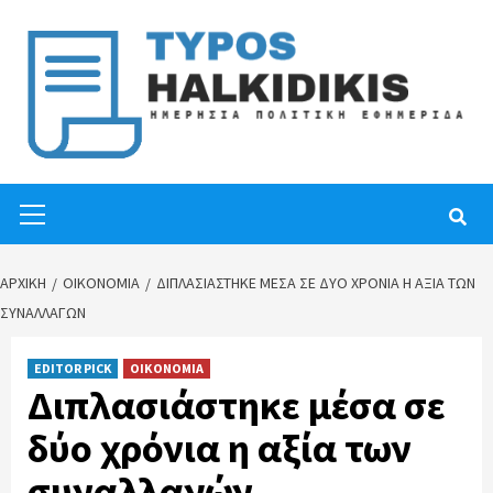
Skip
to
content
Primary
Menu
ΑΡΧΙΚΉ
ΟΙΚΟΝΟΜΙΑ
ΔΙΠΛΑΣΙΆΣΤΗΚΕ ΜΈΣΑ ΣΕ ΔΎΟ ΧΡΌΝΙΑ Η ΑΞΊΑ ΤΩΝ
ΣΥΝΑΛΛΑΓΏΝ
EDITOR PICK
ΟΙΚΟΝΟΜΙΑ
Διπλασιάστηκε μέσα σε
δύο χρόνια η αξία των
συναλλαγών