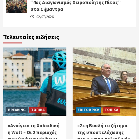
“4ος Διαγωνισμός Χειροποίητης Πίτας”
στα Σήμαντρα
02/07/2026
Τελευταίες ειδήσεις
BREAKING
ΤΟΠΙΚΑ
EDITOR PICK
ΤΟΠΙΚΑ
«Ανοίγει» τη Χαλκιδική
«Στη Βουλή το ζήτημα
η Wolt – Οι 2 περιοχές
της υποστελέχωσης