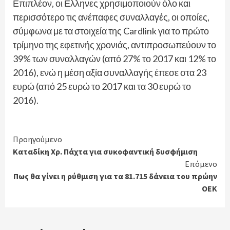
Επιπλέον, οι Ελληνες χρησιμοποιούν όλο και
περισσότερο τις ανέπαφες συναλλαγές, οι οποίες,
σύμφωνα με τα στοιχεία της Cardlink για το πρώτο
τρίμηνο της εφετινής χρονιάς, αντιπροσωπεύουν το
39% των συναλλαγών (από 27% το 2017 και 12% το
2016), ενώ η μέση αξία συναλλαγής έπεσε στα 23
ευρώ (από 25 ευρώ το 2017 και τα 30 ευρώ το
2016).
Continue
Προηγούμενο
Καταδίκη Χρ. Πάχτα για συκοφαντική δυσφήμιση
Reading
Επόμενο
Πως θα γίνει η ρύθμιση για τα 81.715 δάνεια του πρώην
ΟΕΚ