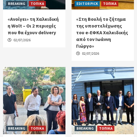
BREAKING
ΤΟΠΙΚΑ
EDITOR PICK
ΤΟΠΙΚΑ
«Ανοίγει» τη Χαλκιδική
«Στη Βουλή το ζήτημα
η Wolt – Οι 2 περιοχές
της υποστελέχωσης
που θα έχουν delivery
του e-ΕΦΚΑ Χαλκιδικής
από τον Ιωάννη
02/07/2026
Γιώργο»
02/07/2026
BREAKING
ΤΟΠΙΚΑ
BREAKING
ΤΟΠΙΚΑ