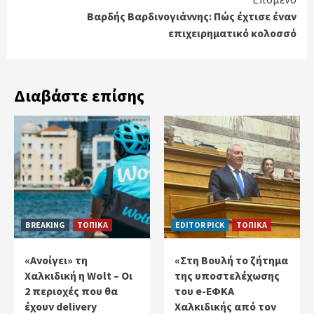
Βαρδής Βαρδινογιάννης: Πώς έχτισε έναν
επιχειρηματικό κολοσσό
Διαβάστε επίσης
BREAKING
ΤΟΠΙΚΑ
EDITOR PICK
ΤΟΠΙΚΑ
«Ανοίγει» τη
«Στη Βουλή το ζήτημα
Χαλκιδική η Wolt – Οι
της υποστελέχωσης
2 περιοχές που θα
του e-ΕΦΚΑ
έχουν delivery
Χαλκιδικής από τον