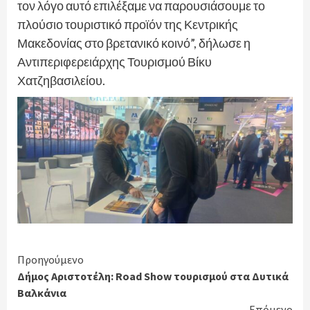
τον λόγο αυτό επιλέξαμε να παρουσιάσουμε το
πλούσιο τουριστικό προϊόν της Κεντρικής
Μακεδονίας στο βρετανικό κοινό”, δήλωσε η
Αντιπεριφερειάρχης Τουρισμού Βίκυ
Χατζηβασιλείου.
Continue
Προηγούμενο
Δήμος Αριστοτέλη: Road Show τουρισμού στα Δυτικά
Reading
Βαλκάνια
Επόμενο