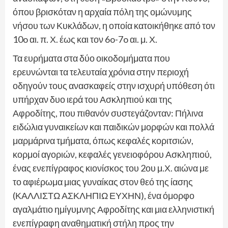
όπου βρισκόταν η αρχαία πόλη της ομώνυμης
νήσου των Κυκλάδων, η οποία κατοικήθηκε από τον
10o αι. π. Χ. έως και τον 6o-7o αι. μ. Χ.
Τα ευρήματα στα δύο οικοδομήματα που
ερευνώνται τα τελευταία χρόνια στην περιοχή
οδηγούν τους ανασκαφείς στην ισχυρή υπόθεση ότι
υπήρχαν δυο ιερά του Ασκληπιού και της
Αφροδίτης, που πιθανόν συστεγάζονταν: Πήλινα
ειδώλια γυναικείων και παιδικών μορφών και πολλά
μαρμάρινα τμήματα, όπως κεφαλές κοριτσιών,
κορμοί αγοριών, κεφαλές γενειοφόρου Ασκληπιού,
ένας ενεπίγραφος κιονίσκος του 2ου μ.Χ. αιώνα με
το αφιέρωμα μιας γυναίκας στον θεό της ίασης
(ΚΑΛΛΙΣΤΩ ΑΣΚΛΗΠΙΩ ΕΥΧΗΝ), ένα όμορφο
αγαλμάτιο ημίγυμνης Αφροδίτης και μια ελληνιστική
ενεπίγραφη αναθηματική στήλη προς την