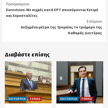
Continue
Προηγούμενο
Eurovision: Με αιχμές κατά ΕΡΤ αποσύρονται Κετιμέ
Reading
και Χοροσταλίτες
Επόμενο
Αυξημένα μέτρα της Τροχαίας το τριήμερο της
Καθαράς Δευτέρας
Διαβάστε επίσης
EDITOR PICK
ΤΟΠΙΚΑ
EDITOR PICK
ΤΟΠΙΚΑ