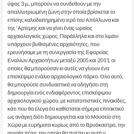
ύψος 3 μ., μπορούν να συνδεθούν με την
απαλλοτριωμένη ζώνη στην οποία βρίσκεται το
επίσης καλοδιατηρημένο ιερό του Απόλλωνα και
της ‘Αρτεμης και να γίνει ένας ωραίος
αρχαιολογικός χώρος. Παράλληλα και στο λιμάνι
υπάρχουν βυθισμένες αρχαιότητες, που
ερευνήσαμε με τη συνεργασία της Εφορείας
Εναλίων Αρχαιοτήτων μεταξύ 2005 και 2011, οι
οποίες θα μπορούσαν κι αυτές να γίνουν ένα
επισκέψιμο ενάλιο αρχαιολογικό πάρκο. Όλο αυτό,
θα μπορούσε συνδυαστικά να οδηγήσει στη
δημιουργία ενός ενδιαφέροντος επισκέψιμου
αρχαιολογικού χώρου, με κατατοπιστικές πινακίδες,
κάτι που θα έλεγα ότι καθίσταται σήμερα επιτακτικό
ως ανάγκη διότι δημιουργείται και το Μουσείο στη
Χώρα με ευρήματα κυρίως από το Βρυόκαστρο, την
αρχαία πόλη, την οποία θα πρέπει κι αυτή ο