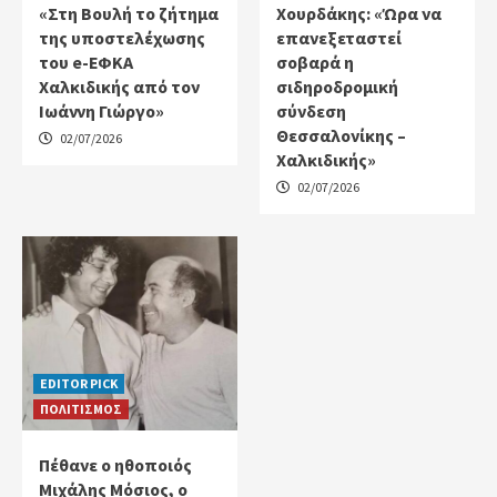
«Στη Βουλή το ζήτημα
Χουρδάκης: «Ώρα να
της υποστελέχωσης
επανεξεταστεί
του e-ΕΦΚΑ
σοβαρά η
Χαλκιδικής από τον
σιδηροδρομική
Ιωάννη Γιώργο»
σύνδεση
Θεσσαλονίκης –
02/07/2026
Χαλκιδικής»
02/07/2026
EDITOR PICK
ΠΟΛΙΤΙΣΜΟΣ
Πέθανε ο ηθοποιός
Μιχάλης Μόσιος, ο