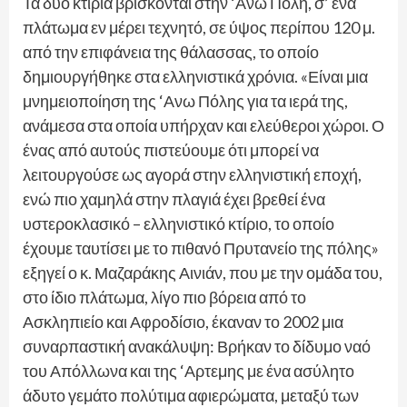
Τα δυο κτίρια βρίσκονται στην ‘Ανω Πόλη, σ’ ένα
πλάτωμα εν μέρει τεχνητό, σε ύψος περίπου 120 μ.
από την επιφάνεια της θάλασσας, το οποίο
δημιουργήθηκε στα ελληνιστικά χρόνια. «Είναι μια
μνημειοποίηση της ‘Ανω Πόλης για τα ιερά της,
ανάμεσα στα οποία υπήρχαν και ελεύθεροι χώροι. Ο
ένας από αυτούς πιστεύουμε ότι μπορεί να
λειτουργούσε ως αγορά στην ελληνιστική εποχή,
ενώ πιο χαμηλά στην πλαγιά έχει βρεθεί ένα
υστεροκλασικό – ελληνιστικό κτίριο, το οποίο
έχουμε ταυτίσει με το πιθανό Πρυτανείο της πόλης»
εξηγεί ο κ. Μαζαράκης Αινιάν, που με την ομάδα του,
στο ίδιο πλάτωμα, λίγο πιο βόρεια από το
Ασκληπιείο και Αφροδίσιο, έκαναν το 2002 μια
συναρπαστική ανακάλυψη: Βρήκαν το δίδυμο ναό
του Απόλλωνα και της ‘Αρτεμης με ένα ασύλητο
άδυτο γεμάτο πολύτιμα αφιερώματα, μεταξύ των