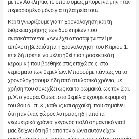
με τον Ασκληπιό, το οποίο όμως μπορεί να μην ήταν
περιορισμένο μόνο για τη λατρεία του».
Και τι γνωρίζουμε για τη χρονολόγηση και τη
διάρκεια χρήσης των δυο κτιρίων που
ανασκάπτονται; «Δεν έχει αποσαφηνιστεί με
απόλυτη βεβαιότητα η χρονολόγηση του Κτιρίου 1,
επειδή πρέπει να μελετηθεί πιο προσεκτικά η
κεραμική που βρέθηκε στις επιχώσεις, στα
γεμίσματα των θεμελίων. Μπορούμε πάντως να το
χρονολογήσουμε ήδη από τα κλασικά χρόνια, με
χρήση που συνεχίζει ως και τα ρωμαϊκά, ως τον 2 αι.
μ. Χ. σίγουρα. Όμως, στα θεμέλια έχουμε κεραμική
του 8ου αι. π. Χ., καθώς και αρχαϊκή, που σημαίνει
ότι ήταν ένας χώρος λατρείας ήδη από τα
γεωμετρικά χρόνια, γεγονός πολύ σημαντικό γιατί
μας δείχνει ότι ήδη από τον αιώνα αυτόν είχαν
οριοθετήσει τους ιερούς χώρους της πόλης, η οποία