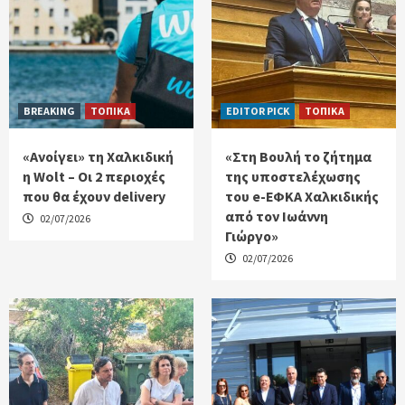
BREAKING
ΤΟΠΙΚΑ
EDITOR PICK
ΤΟΠΙΚΑ
«Ανοίγει» τη Χαλκιδική
«Στη Βουλή το ζήτημα
η Wolt – Οι 2 περιοχές
της υποστελέχωσης
που θα έχουν delivery
του e-ΕΦΚΑ Χαλκιδικής
από τον Ιωάννη
02/07/2026
Γιώργο»
02/07/2026