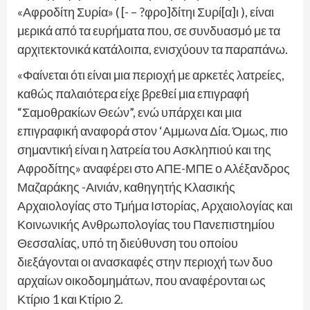
«Αφροδίτη Συρία» ( [- – ?φρο]δίτηι Συρί[α]ι ), είναι
μερικά από τα ευρήματα που, σε συνδυασμό με τα
αρχιτεκτονικά κατάλοιπα, ενισχύουν τα παραπάνω.
«Φαίνεται ότι είναι μια περιοχή με αρκετές λατρείες,
καθώς παλαιότερα είχε βρεθεί μια επιγραφή
“Σαμοθρακίων Θεών”, ενώ υπάρχει και μια
επιγραφική αναφορά στον ‘Αμμωνα Δία. Όμως, πιο
σημαντική είναι η λατρεία του Ασκληπιού και της
Αφροδίτης» αναφέρει στο ΑΠΕ-ΜΠΕ ο Αλέξανδρος
Μαζαράκης -Αινιάν, καθηγητής Κλασικής
Αρχαιολογίας στο Τμήμα Ιστορίας, Αρχαιολογίας και
Κοινωνικής Ανθρωπολογίας του Πανεπιστημίου
Θεσσαλίας, υπό τη διεύθυνση του οποίου
διεξάγονται οι ανασκαφές στην περιοχή των δυο
αρχαίων οικοδομημάτων, που αναφέρονται ως
Κτίριο 1 και Κτίριο 2.