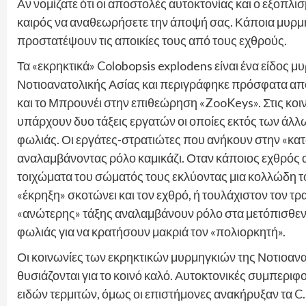
Αν νομίζατε ότι οι αποστολές αυτοκτονίας και ο εξοπλ
καιρός να αναθεωρήσετε την άποψή σας. Κάποια μυρμήγ
προστατέψουν τις αποικίες τους από τους εχθρούς.
Τα «εκρηκτικά» Colobopsis explodens είναι ένα είδος
Νοτιοανατολικής Ασίας και περιγράφηκε πρόσφατα από
και το Μπρουνέι στην επιθεώρηση «ZooKeys». Στις κοι
υπάρχουν δυο τάξεις εργατών οι οποίες εκτός των άλλ
φωλιάς. Οι εργάτες-στρατιώτες που ανήκουν στην «κατώ
αναλαμβάνοντας ρόλο καμικάζι. Οταν κάποιος εχθρός α
τοιχώματα του σώματός τους εκλύοντας μια κολλώδη το
«έκρηξη» σκοτώνει και τον εχθρό, ή τουλάχιστον τον τρ
«ανώτερης» τάξης αναλαμβάνουν ρόλο στα μετόπισθεν, 
φωλιάς για να κρατήσουν μακριά τον «πολιορκητή».
Οι κοινωνίες των εκρηκτικών μυρμηγκιών της Νοτιοανατ
θυσιάζονται για το κοινό καλό. Αυτοκτονικές συμπερι
ειδών τερμιτών, όμως οι επιστήμονες ανακήρυξαν τα C.