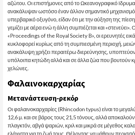
αζώτου. Οι επιστήμονες από το Ωκεανογραφικό Ιδρυμα
ανακάλυψαν ωστόσο έναν άλλον σημαντικό μηχανισμό. 
υπερβαρικό οξυγόνο, είδαν ότι με την αύξηση της πίεση
γεμίζει με αέρα ενώ η άλλη συμπιέζεται και «στενεύει
«Proceedings of the Royal Society B», οι ερευνητές εικά
κυκλοφορεί κυρίως από τη συμπιεσμένη περιοχή, μειών
ανακάλυψη χρήζει περαιτέρω διερεύνησης, υποπτεύονται
υπόλοιπα κητώδη αλλά και σε άλλα ζώα που βουτούν κ
χελώνες.
Φαλαινοκαρχαρίας
Μετανάστευση-ρεκόρ
Οι φαλαινοκαρχαρίες (Rhincodon typus) είναι το μεγα
12,6 μ. και σε βάρος τους 21,5 τόνους, αλλά αποκαλούν
πλαγκτόν, αβγά ψαριών, κριλ και μικρά σε μέγεθος κα
ελάχιστα για τη ζωή τους. Θέλοντας να μάθουν περισσ