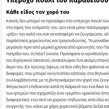
Κάθε είδος τον χορό του
Κανείς δεν μπορεί να προσάψει στο υπέροχο πουλί του 
στο ύψος του ονόματός του. Δεν είναι μόνο πανέμορφο, 
«ρίξει» την καλή του και να καταφέρει να ζευγαρώσει, α
παράσταση χορεύοντας και τραγουδώντας. Το μοναδικ
μεγαλείο πριν από μερικά χρόνια από ερευνητές του Π
πατρίδα του, τη Νέα Γουινέα. Πρόσφατα οι ορνιθολόγοι τ
του Ειρηνικού Ωκεανού, ανακάλυψαν ένα ακόμη σπανιότ
άκρο του. Εκ πρώτης όψεως τα δύο είδη δεν φαίνεται να
διαφορές που μπορεί να εντοπίσει κάποιος στο θηλυκό
συλλαμβάνοντας με τη βιντεοκάμερα τον χορό του ζευγ
Φόγκελκοπ επιδεικνύει κατά τη διάρκειά του ένα δικό τ
των φτερών του σχηματίζει ένα «γεμάτο» ημικύκλιο (στο ά
διαφορετικό, ενώ αντί να χορεύει πηδώντας από εδώ κ
συγγενής του, κάνει με χάρη χορευτικό βήματα δεξιά και