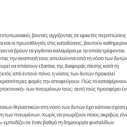
 εντυπωσιακές βουτιές αγγίζοντας σε αρκετές περιπτώσεις
αι και οι πρωταθλητές στις καταδύσεις, βουτούν καθημεριν
για να βρουν τα γιγάντια καλαμάρια με τα οποία τρέφονται.
τας την αναπνοή τους απειλούνται από τη νόσο των δυτών
ορεί να σπάσουν εξαιτίας της διαφοράς πίεσης κατά τη
Εκτός από έντονο πόνο, η νόσος των δυτών προκαλεί
 περισσότερες φορές την αποφεύγουν. Πώς το καταφέρνουν
ρχιτεκτονική» των πνευμόνων τους: αυτή τούς προσφέρει έν
λάσσιων θηλαστικών στη νόσο των δυτών έχει κάποια σχέση 
εση των πνευμόνων. Χωρίς να γνωρίζουν ποιος ακριβώς είν
η» εμποδίζει σε έναν βαθμό τη δημιουργία φυσαλίδων