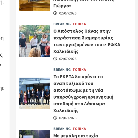
η,
Γιώργο»
02/07/2026
BREAKING
ΤΟΠΙΚΑ
Ο Απόστολος Πάνας στην
παράσταση διαμαρτυρίας
δη
των εργαζομένων του e-ΕΦΚΑ
Χαλκιδικής
ης
02/07/2026
,
BREAKING
ΤΟΠΙΚΑ
Το ΕΚΕΤΑ διευρύνει το
αναπτυξιακό του
ης
αποτύπωμα με τη νέα
υπερσύγχρονη ερευνητική
υποδομή στο Λάκκωμα
Χαλκιδικής
02/07/2026
BREAKING
ΤΟΠΙΚΑ
Με μεγάλη επιτυχία