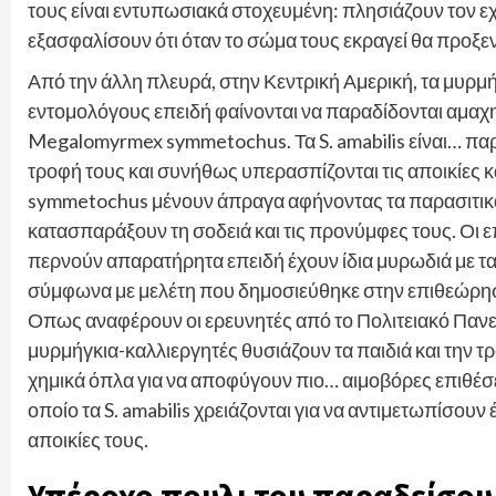
τους είναι εντυπωσιακά στοχευμένη: πλησιάζουν τον εχ
εξασφαλίσουν ότι όταν το σώμα τους εκραγεί θα προξ
Από την άλλη πλευρά, στην Κεντρική Αμερική, τα μυρμ
εντομολόγους επειδή φαίνονται να παραδίδονται αμαχη
Megalomyrmex symmetochus. Τα S. amabilis είναι… παρ
τροφή τους και συνήθως υπερασπίζονται τις αποικίες κα
symmetochus μένουν άπραγα αφήνοντας τα παρασιτικά
κατασπαράξουν τη σοδειά και τις προνύμφες τους. Οι
περνούν απαρατήρητα επειδή έχουν ίδια μυρωδιά με τα 
σύμφωνα με μελέτη που δημοσιεύθηκε στην επιθεώρηση 
Οπως αναφέρουν οι ερευνητές από το Πολιτειακό Πανε
μυρμήγκια-καλλιεργητές θυσιάζουν τα παιδιά και την 
χημικά όπλα για να αποφύγουν πιο… αιμοβόρες επιθέσ
οποίο τα S. amabilis χρειάζονται για να αντιμετωπίσουν
αποικίες τους.
Υπέροχο πουλι του παραδείσου