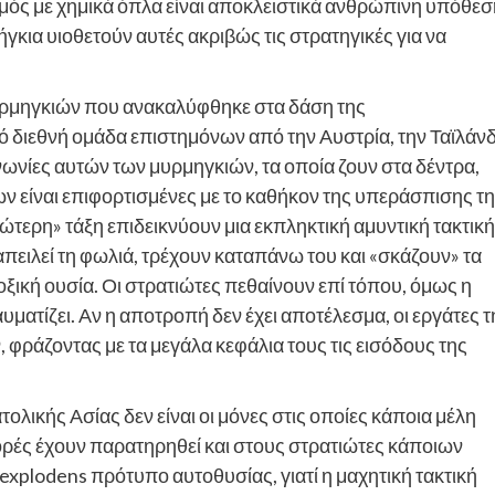
ισμός με χημικά όπλα είναι αποκλειστικά ανθρώπινη υπόθεσ
κια υιοθετούν αυτές ακριβώς τις στρατηγικές για να
 μυρμηγκιών που ανακαλύφθηκε στα δάση της
 διεθνή ομάδα επιστημόνων από την Αυστρία, την Ταϊλάν
νωνίες αυτών των μυρμηγκιών, τα οποία ζουν στα δέντρα,
ων είναι επιφορτισμένες με το καθήκον της υπεράσπισης τ
τερη» τάξη επιδεικνύουν μια εκπληκτική αμυντική τακτική
πειλεί τη φωλιά, τρέχουν καταπάνω του και «σκάζουν» τα
ξική ουσία. Οι στρατιώτες πεθαίνουν επί τόπου, όμως η
αυματίζει. Αν η αποτροπή δεν έχει αποτέλεσμα, οι εργάτες τ
φράζοντας με τα μεγάλα κεφάλια τους τις εισόδους της
ολικής Ασίας δεν είναι οι μόνες στις οποίες κάποια μέλη
φορές έχουν παρατηρηθεί και στους στρατιώτες κάποιων
explodens πρότυπο αυτοθυσίας, γιατί η μαχητική τακτική