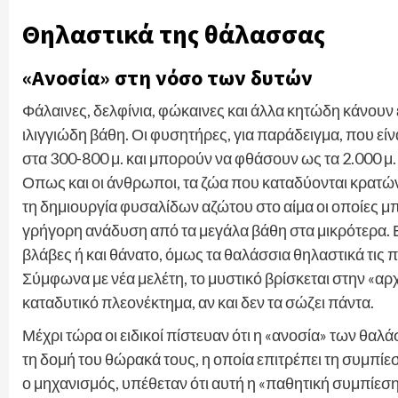
Θηλαστικά της θάλασσας
«Ανοσία» στη νόσο των δυτών
Φάλαινες, δελφίνια, φώκαινες και άλλα κητώδη κάνουν
ιλιγγιώδη βάθη. Οι φυσητήρες, για παράδειγμα, που είν
στα 300-800 μ. και μπορούν να φθάσουν ως τα 2.000 μ. 
Οπως και οι άνθρωποι, τα ζώα που καταδύονται κρατών
τη δημιουργία φυσαλίδων αζώτου στο αίμα οι οποίες μπ
γρήγορη ανάδυση από τα μεγάλα βάθη στα μικρότερα. 
βλάβες ή και θάνατο, όμως τα θαλάσσια θηλαστικά τις
Σύμφωνα με νέα μελέτη, το μυστικό βρίσκεται στην «α
καταδυτικό πλεονέκτημα, αν και δεν τα σώζει πάντα.
Μέχρι τώρα οι ειδικοί πίστευαν ότι η «ανοσία» των θα
τη δομή του θώρακά τους, η οποία επιτρέπει τη συμπί
ο μηχανισμός, υπέθεταν ότι αυτή η «παθητική συμπίεσ