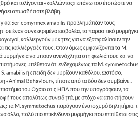
θρό και τυλίγονται «κολλώντας» επάνω του έτσι ώστε να
ενήσει οπωσδήποτε βλάβη.
ήγκια Sericomyrmex amabilis προβλημάτιζαν τους
τί σε έναν συγκεκριμένο εισβολέα, το παρασιτικό μυρμήγκι
αγωγοί, καλλιεργούν μύκητες για να εξασφαλίσουν την
ι τις καλλιέργειές τους. Οταν όμως εμφανίζονται τα M.
 μυρμήγκια να μπουν ανενόχλητα στη φωλιά τους και να
 επιστήμονες υπέθεταν ότι ενδεχομένως τα M. symmetochu
S. amabilis ή επειδή δεν μυρίζουν καθόλου. Ωστόσο,
«Animal Behaviour», τίποτε από τα δύο δεν συμβαίνει.
πιστήμιο του Οχάιο στις ΗΠΑ που την υπογράφουν, τα
τροφή τους απολύτως συνειδητά, με στόχο να αποκτήσουν
εις: τα M. symmetochus παράγουν ένα ισχυρό δηλητήριο, 
 ένα άλλο, πολύ πιο επικίνδυνο μυρμήγκι που επιτίθεται στις