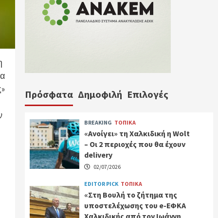
η
ια
ς»
Πρόσφατα
Δημοφιλή
Επιλογές
ν
BREAKING
ΤΟΠΙΚΑ
«Ανοίγει» τη Χαλκιδική η Wolt
– Οι 2 περιοχές που θα έχουν
delivery
02/07/2026
EDITOR PICK
ΤΟΠΙΚΑ
«Στη Βουλή το ζήτημα της
υποστελέχωσης του e-ΕΦΚΑ
Χαλκιδικής από τον Ιωάννη