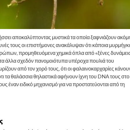
ήσσει αποκαλύπτοντας μυστικά τα οποία ξαφνιάζουν ακόμ
ευνές τους οι επιστήμονες ανακάλυψαν ότι κάποια μυρμήγκ
θρώπων, προμηθευόμενα χημικά όπλα από «ξένες δυνάμει
τά τα άλλα σχεδόν πανομοιότυπα υπέροχα πουλιά του
ρίζουν από τον χορό τους, ότι οι φαλαινοκαρχαρίες κάνου
ότι τα θαλάσσια θηλαστικά αφήνουν ίχνη του DNA τους στο
υς έναν ειδικό μηχανισμό για να προστατεύονται από τη
ς