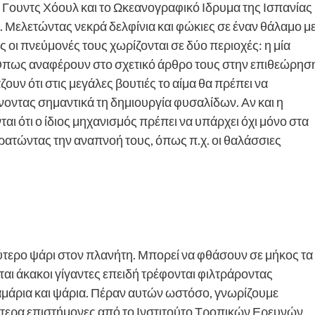
 Γουντς Χόουλ και το Ωκεανογραφικό Ιδρυμα της Ισπανίας
Μελετώντας νεκρά δελφίνια και φώκιες σε έναν θάλαμο μ
ς οι πνεύμονές τους χωρίζονται σε δύο περιοχές: η μία
». Οπως αναφέρουν στο σχετικό άρθρο τους στην επιθεώρησ
ζουν ότι στις μεγάλες βουτιές το αίμα θα πρέπει να
οντας σημαντικά τη δημιουργία φυσαλίδων. Αν και η
 ότι ο ίδιος μηχανισμός πρέπει να υπάρχει όχι μόνο στα
ρατώντας την αναπνοή τους, όπως π.χ. οι θαλάσσιες
λύτερο ψάρι στον πλανήτη. Μπορεί να φθάσουν σε μήκος τα
ται άκακοι γίγαντες επειδή τρέφονται φιλτράροντας
λαμάρια και ψάρια. Πέραν αυτών ωστόσο, γνωρίζουμε
ότερα επιστήμονες από το Ινστιτούτο Τροπικών Ερευνών