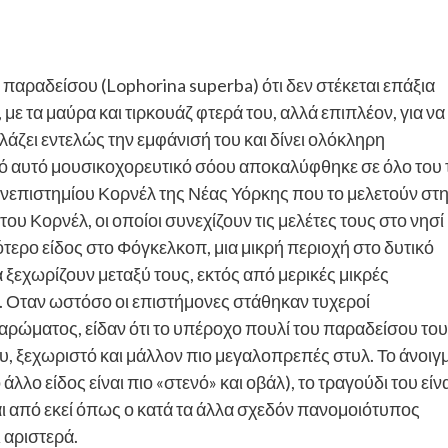
παραδείσου (Lophorina superba) ότι δεν στέκεται επάξια
με τα μαύρα και τιρκουάζ φτερά του, αλλά επιπλέον, για να
λλάζει εντελώς την εμφάνισή του και δίνει ολόκληρη
ό αυτό μουσικοχορευτικό σόου αποκαλύφθηκε σε όλο του 
ανεπιστημίου Κορνέλ της Νέας Υόρκης που το μελετούν στ
ου Κορνέλ, οι οποίοι συνεχίζουν τις μελέτες τους στο νησί
ερο είδος στο Φόγκελκοπ, μια μικρή περιοχή στο δυτικό
 ξεχωρίζουν μεταξύ τους, εκτός από μερικές μικρές
. Οταν ωστόσο οι επιστήμονες στάθηκαν τυχεροί
αρώματος, είδαν ότι το υπέροχο πουλί του παραδείσου του
ου, ξεχωριστό και μάλλον πιο μεγαλοπρεπές στυλ. Το άνοιγ
λλο είδος είναι πιο «στενό» και οβάλ), το τραγούδι του είν
αι από εκεί όπως ο κατά τα άλλα σχεδόν πανομοιότυπος
 αριστερά.