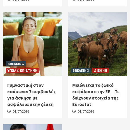
BREAKING
ΥΓΕΙΑ & ΕΠΙΣΤΗΜΗ
BREAKING
ΔΙΕΘΝΗ
Γυμναστική στον
Μειώνεται το ζωικό
καύσωνα: 7 συμβουλές
κεφάλαιο στην ΕΕ – Τι
για άσκηση με
δείχνουν στοιχεία της
ασφάλεια στην ζέστη
Eurostat
01/07/2026
01/07/2026