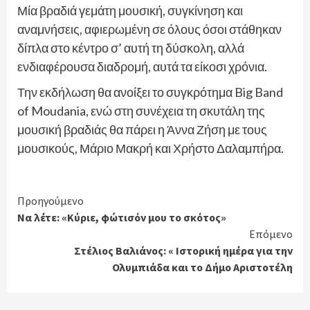
Μία βραδιά γεμάτη μουσική, συγκίνηση και
αναμνήσεις, αφιερωμένη σε όλους όσοι στάθηκαν
δίπλα στο κέντρο σ’ αυτή τη δύσκολη, αλλά
ενδιαφέρουσα διαδρομή, αυτά τα είκοσι χρόνια.
Την εκδήλωση θα ανοίξει το συγκρότημα Big Band
of Moudania, ενώ στη συνέχεια τη σκυτάλη της
μουσική βραδιάς θα πάρει η Άννα Ζήση με τους
μουσικούς, Μάριο Μακρή και Χρήστο Δαλαμπήρα.
Continue
Προηγούμενο
Να λέτε: «Κύριε, φώτισόν μου το σκότος»
Reading
Επόμενο
Στέλιος Βαλιάνος: « Ιστορική ημέρα για την
Ολυμπιάδα και το Δήμο Αριστοτέλη