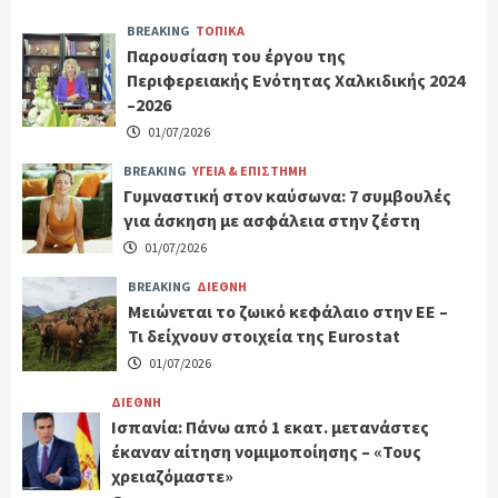
BREAKING
ΤΟΠΙΚΑ
Παρουσίαση του έργου της
Περιφερειακής Ενότητας Χαλκιδικής 2024
–2026
01/07/2026
BREAKING
ΥΓΕΙΑ & ΕΠΙΣΤΗΜΗ
Γυμναστική στον καύσωνα: 7 συμβουλές
για άσκηση με ασφάλεια στην ζέστη
01/07/2026
BREAKING
ΔΙΕΘΝΗ
Μειώνεται το ζωικό κεφάλαιο στην ΕΕ –
Τι δείχνουν στοιχεία της Eurostat
01/07/2026
ΔΙΕΘΝΗ
Ισπανία: Πάνω από 1 εκατ. μετανάστες
έκαναν αίτηση νομιμοποίησης – «Τους
χρειαζόμαστε»