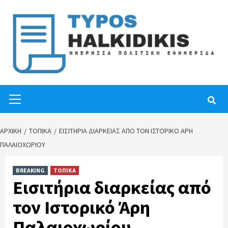
Skip
to
content
Primary
Menu
ΑΡΧΙΚΉ
ΤΟΠΙΚΑ
ΕΙΣΙΤΉΡΙΑ ΔΙΑΡΚΕΊΑΣ ΑΠΌ ΤΟΝ ΙΣΤΟΡΙΚΌ ΆΡΗ
ΠΑΛΑΙΟΧΩΡΊΟΥ
BREAKING
ΤΟΠΙΚΑ
Εισιτήρια διαρκείας από
τον Ιστορικό Άρη
Παλαιοχωρίου