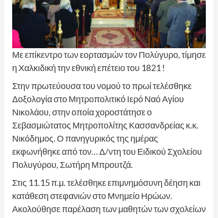
Με επίκεντρο των εορτασμών τον Πολύγυρο, τίμησε
η Χαλκιδική την εθνική επέτειο του 1821 !
Στην πρωτεύουσα του νομού το πρωί τελέσθηκε
Δοξολογία στο Μητροπολιτικό Ιερό Ναό Αγίου
Νικολάου, στην οποία χοροστάτησε ο
Σεβασμιώτατος Μητροπολίτης Κασσανδρείας κ.κ.
Νικόδημος. Ο πανηγυρικός της ημέρας
εκφωνήθηκε από τον… Δ/ντη του Ειδικού Σχολείου
Πολυγύρου, Σωτήρη Μπρουτζά.
Στις 11.15 π.μ. τελέσθηκε επιμνημόσυνη δέηση και
κατάθεση στεφανιών στο Μνημείο Ηρώων.
Ακολούθησε παρέλαση των μαθητών των σχολείων