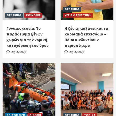
BREAKING
BREAKING
ΚΟΙΝΩΝΙΑ
ΥΓΕΙΑ & ΕΠΙΣΤΗΜΗ
Γυναικοκτονία: Το
Η ζέστη αυξάνει και τα
παράδειγμα ξένων
καρδιακά επεισόδια –
χωρών για την νομική
Ποιοι κινδυνεύουν
κατοχύρωση του όρου
περισσότερο
29/06/2026
29/06/2026
EDITOR PICK
ΔΙΕΘΝΗ
BREAKING
ΤΟΠΙΚΑ