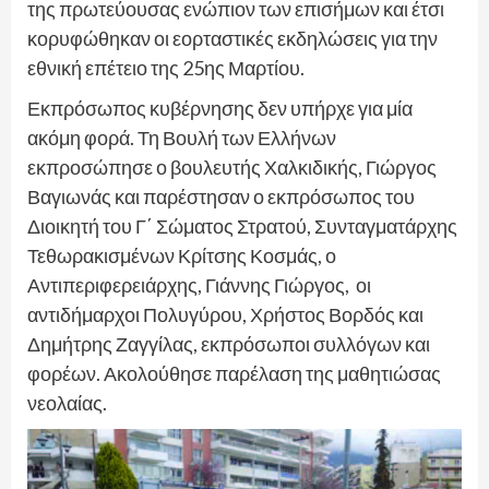
της πρωτεύουσας ενώπιον των επισήμων και έτσι
κορυφώθηκαν οι εορταστικές εκδηλώσεις για την
εθνική επέτειο της 25ης Μαρτίου.
Εκπρόσωπος κυβέρνησης δεν υπήρχε για μία
ακόμη φορά. Τη Βουλή των Ελλήνων
εκπροσώπησε ο βουλευτής Χαλκιδικής, Γιώργος
Βαγιωνάς και παρέστησαν ο εκπρόσωπος του
Διοικητή του Γ΄ Σώματος Στρατού, Συνταγματάρχης
Τεθωρακισμένων Κρίτσης Κοσμάς, ο
Αντιπεριφερειάρχης, Γιάννης Γιώργος, οι
αντιδήμαρχοι Πολυγύρου, Χρήστος Βορδός και
Δημήτρης Ζαγγίλας, εκπρόσωποι συλλόγων και
φορέων. Ακολούθησε παρέλαση της μαθητιώσας
νεολαίας.