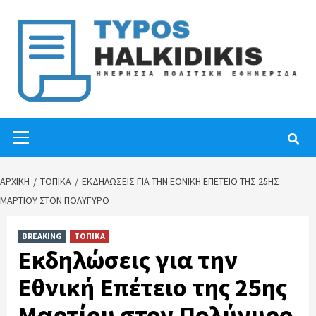
Skip
to
content
Primary
Menu
ΑΡΧΙΚΉ
ΤΟΠΙΚΑ
ΕΚΔΗΛΏΣΕΙΣ ΓΙΑ ΤΗΝ ΕΘΝΙΚΉ ΕΠΈΤΕΙΟ ΤΗΣ 25ΗΣ
ΜΑΡΤΊΟΥ ΣΤΟΝ ΠΟΛΎΓΥΡΟ
BREAKING
ΤΟΠΙΚΑ
Εκδηλώσεις για την
Εθνική Επέτειο της 25ης
Μαρτίου στον Πολύγυρο