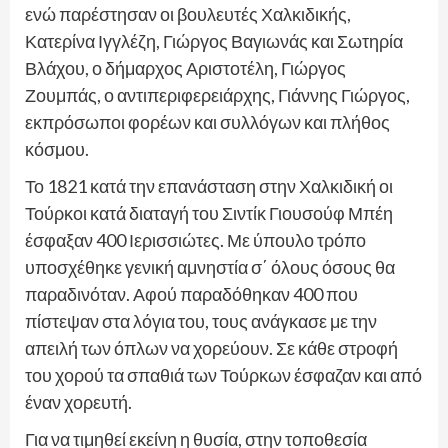
ενώ παρέστησαν οι βουλευτές Χαλκιδικής,
Κατερίνα Ιγγλέζη, Γιώργος Βαγιωνάς και Σωτηρία
Βλάχου, ο δήμαρχος Αριστοτέλη, Γιώργος
Ζουμπάς, ο αντιπεριφερειάρχης, Γιάννης Γιώργος,
εκπρόσωποι φορέων και συλλόγων και πλήθος
κόσμου.
Το 1821 κατά την επανάσταση στην Χαλκιδική οι
Τούρκοι κατά διαταγή του Σιντίκ Γιουσούφ Μπέη
έσφαξαν 400 Ιερισσιώτες. Με ύπουλο τρόπο
υποσχέθηκε γενική αμνηστία σ΄ όλους όσους θα
παραδινόταν. Αφού παραδόθηκαν 400 που
πίστεψαν στα λόγια του, τους ανάγκασε με την
απειλή των όπλων να χορεύουν. Σε κάθε στροφή
του χορού τα σπαθιά των Τούρκων έσφαζαν και από
έναν χορευτή.
Για να τιμηθεί εκείνη η θυσία, στην τοποθεσία