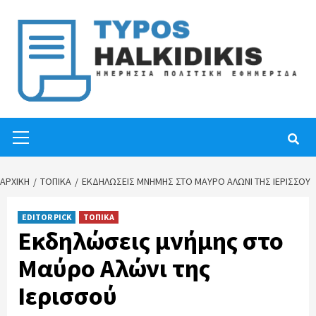
Skip
to
content
Primary
Menu
ΑΡΧΙΚΉ
ΤΟΠΙΚΑ
ΕΚΔΗΛΏΣΕΙΣ ΜΝΉΜΗΣ ΣΤΟ ΜΑΎΡΟ ΑΛΏΝΙ ΤΗΣ ΙΕΡΙΣΣΟΎ
EDITOR PICK
ΤΟΠΙΚΑ
Εκδηλώσεις μνήμης στο
Μαύρο Αλώνι της
Ιερισσού