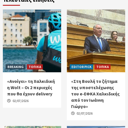
BREAKING
ΤΟΠΙΚΑ
EDITOR PICK
ΤΟΠΙΚΑ
«Ανοίγει» τη Χαλκιδική
«Στη Βουλή το ζήτημα
η Wolt – Οι 2 περιοχές
της υποστελέχωσης
που θα έχουν delivery
του e-ΕΦΚΑ Χαλκιδικής
από τον Ιωάννη
02/07/2026
Γιώργο»
02/07/2026