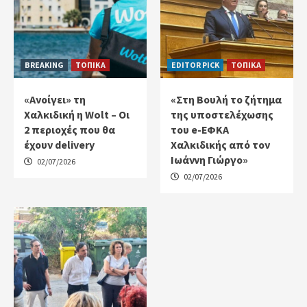
BREAKING
ΤΟΠΙΚΑ
EDITOR PICK
ΤΟΠΙΚΑ
«Ανοίγει» τη
«Στη Βουλή το ζήτημα
Χαλκιδική η Wolt – Οι
της υποστελέχωσης
2 περιοχές που θα
του e-ΕΦΚΑ
έχουν delivery
Χαλκιδικής από τον
Ιωάννη Γιώργο»
02/07/2026
02/07/2026