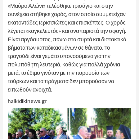
«Μαύρο Αλώνι» τελέσθηκε τρισάγιο και στην
συνέχεια στήθηκε χορός, στον οποίο συμμετείχαν
εκατοντάδες Ιερισσιώτες και επισκέπτες. Ο χορός
λέγεται «καγκελευτός» και αναπαριστά την σφαγή.
Είναι αργόσυρτος, πάνω στα συρτά και διστακτικά
βήματα των καταδικασμένων σε θάνατο. Το
τραγούδι είναι γεμάτο υπονοούμενα για την
πολυπόθητη λευτεριά, καθώς για πολλά χρόνια
μετά, το έθιμο γινόταν με την παρουσία των
τούρκων και τα πράγματα δεν μπορούσαν να
ειπωθούν ανοιχτά.
halkidikinews.gr