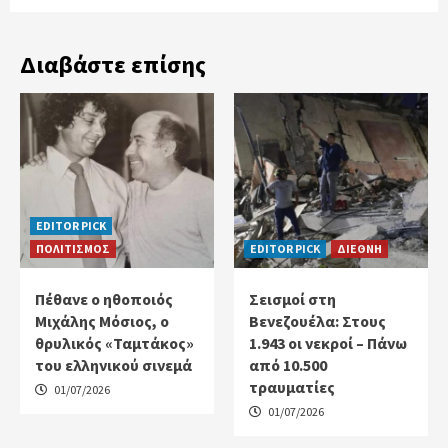
Διαβάστε επίσης
EDITOR PICK
ΠΟΛΙΤΙΣΜΟΣ
EDITOR PICK
ΔΙΕΘΝΗ
Πέθανε ο ηθοποιός
Σεισμοί στη
Μιχάλης Μόσιος, ο
Βενεζουέλα: Στους
θρυλικός «Ταμτάκος»
1.943 οι νεκροί – Πάνω
του ελληνικού σινεμά
από 10.500
τραυματίες
01/07/2026
01/07/2026