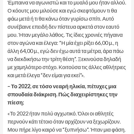
Έμπαινα να αγωνιστώ και το μυαλό μου ήταν αλλού.
Ο κόουτς μου μιλούσε και εγώ σκεφτόμουν τι θα
φάω μετά ή τι θα κάνω όταν γυρίσω σπίτι. Αυτό
συνέβαινε επειδή δεν πίστευα αρκετά στον εαυτό
μου. Ήταν μεγάλο λάθος. Τις ίδιες χρονιές πήγαινα
στον αγώνα και έλεγα: “Η μία έχει ρίξει 66,00 μ., η
άλλη 64,00 μ., εγώ δεν έχω αυτά τα μέτρα, άρα πάω
να διεκδικήσω την τρίτη θέση”. Ξεκινούσα δηλαδή
με χαμηλότερο στόχο. Κοιτούσα τις άλλες αθλήτριες
και μετά έλεγα “δεν είμαι για εκεί”».
– Το 2022, σε τόσο νεαρή ηλικία, πέτυχες μια
σπουδαία διάκριση. Πώς διαχειρίστηκες την
πίεση;
«Το 2022 ήταν πολύ αγχωτικό. Όλοι οι αθλητές
περνούν κάτι τέτοιο όταν αρχίζουν να ξεχωρίζουν.
Μου πήρε λίγο καιρό να “ξυπνήσω”. Ήταν μια φάση.