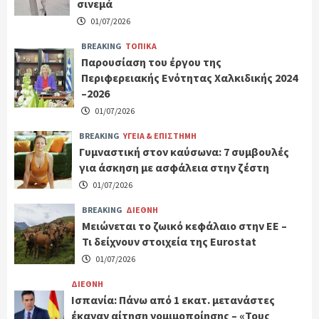
σινεμά
01/07/2026
BREAKING
ΤΟΠΙΚΑ
Παρουσίαση του έργου της
Περιφερειακής Ενότητας Χαλκιδικής 2024
–2026
01/07/2026
BREAKING
ΥΓΕΙΑ & ΕΠΙΣΤΗΜΗ
Γυμναστική στον καύσωνα: 7 συμβουλές
για άσκηση με ασφάλεια στην ζέστη
01/07/2026
BREAKING
ΔΙΕΘΝΗ
Μειώνεται το ζωικό κεφάλαιο στην ΕΕ –
Τι δείχνουν στοιχεία της Eurostat
01/07/2026
ΔΙΕΘΝΗ
Ισπανία: Πάνω από 1 εκατ. μετανάστες
έκαναν αίτηση νομιμοποίησης – «Τους