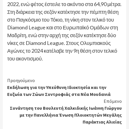
2022, ενώ φέτος έστειλε το ακόντιο στα 64,90 μέτρα.
Στη διάρκεια της σεζόν κατέκτησε την πέμπτη θέση
στο Παγκόσμιο του Τόκιο, τη νίκη στον τελικό του
Diamond League και στο Ευρωπαϊκό Ομάδων στη
Μαδρίτη, ενώ στην αρχή της σεζόν κατέκτησε δύο
νίκες σε Diamond League. Στους Ολυμπιακούς
Αγώνες το 2024 κατέλαβε την 9η θέση στον τελικό
του ακοντισμού.
Continue
Προηγούμενο
Εκδήλωση για την Υπεύθυνη Ιδιοκτησία και την
Reading
Ευζωία των Ζώων Συντροφιάς στα Νέα Μουδανιά
Επόμενο
Συνάντηση του Βουλευτή Χαλκιδικής Ιωάννη Γιώργου
με την Πανελλήνια Ένωση Πλοιοκτητών Μεγάλης
Παράκτιας Αλιείας