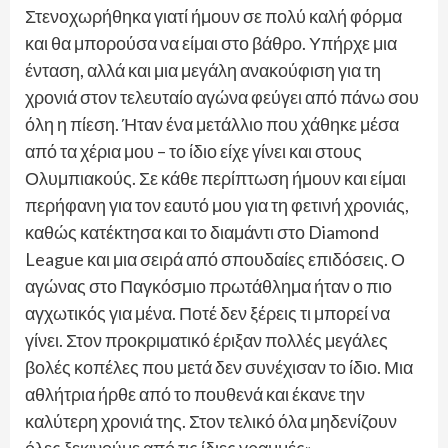
Στενοχωρήθηκα γιατί ήμουν σε πολύ καλή φόρμα
και θα μπορούσα να είμαι στο βάθρο. Υπήρχε μια
ένταση, αλλά και μια μεγάλη ανακούφιση για τη
χρονιά στον τελευταίο αγώνα φεύγει από πάνω σου
όλη η πίεση. Ήταν ένα μετάλλιο που χάθηκε μέσα
από τα χέρια μου – το ίδιο είχε γίνει και στους
Ολυμπιακούς. Σε κάθε περίπτωση ήμουν και είμαι
περήφανη για τον εαυτό μου για τη φετινή χρονιάς,
καθώς κατέκτησα και το διαμάντι στο Diamond
League και μια σειρά από σπουδαίες επιδόσεις. Ο
αγώνας στο Παγκόσμιο πρωτάθλημα ήταν ο πιο
αγχωτικός για μένα. Ποτέ δεν ξέρεις τι μπορεί να
γίνει. Στον προκριματικό έριξαν πολλές μεγάλες
βολές κοπέλες που μετά δεν συνέχισαν το ίδιο. Μια
αθλήτρια ήρθε από το πουθενά και έκανε την
καλύτερη χρονιά της. Στον τελικό όλα μηδενίζουν
όλες ξεκινούμε από τις ίδιες γραμμές».