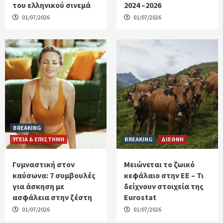
του ελληνικού σινεμά
2024 –2026
01/07/2026
01/07/2026
BREAKING
ΥΓΕΙΑ & ΕΠΙΣΤΗΜΗ
BREAKING
ΔΙΕΘΝΗ
Γυμναστική στον
Μειώνεται το ζωικό
καύσωνα: 7 συμβουλές
κεφάλαιο στην ΕΕ – Τι
για άσκηση με
δείχνουν στοιχεία της
ασφάλεια στην ζέστη
Eurostat
01/07/2026
01/07/2026