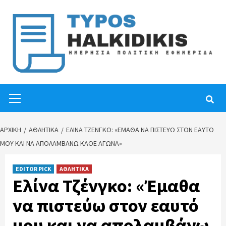
Skip
to
content
Primary
Menu
ΑΡΧΙΚΉ
ΑΘΛΗΤΙΚΑ
ΕΛΊΝΑ ΤΖΈΝΓΚΟ: «ΈΜΑΘΑ ΝΑ ΠΙΣΤΕΎΩ ΣΤΟΝ ΕΑΥΤΌ
ΜΟΥ ΚΑΙ ΝΑ ΑΠΟΛΑΜΒΆΝΩ ΚΆΘΕ ΑΓΏΝΑ»
EDITOR PICK
ΑΘΛΗΤΙΚΑ
Ελίνα Τζένγκο: «Έμαθα
να πιστεύω στον εαυτό
μου και να απολαμβάνω