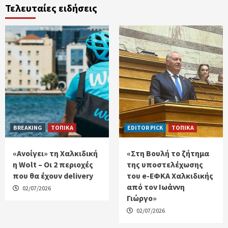
Τελευταίες ειδήσεις
BREAKING
ΤΟΠΙΚΑ
EDITOR PICK
ΤΟΠΙΚΑ
«Ανοίγει» τη Χαλκιδική
«Στη Βουλή το ζήτημα
η Wolt – Οι 2 περιοχές
της υποστελέχωσης
που θα έχουν delivery
του e-ΕΦΚΑ Χαλκιδικής
από τον Ιωάννη
02/07/2026
Γιώργο»
02/07/2026