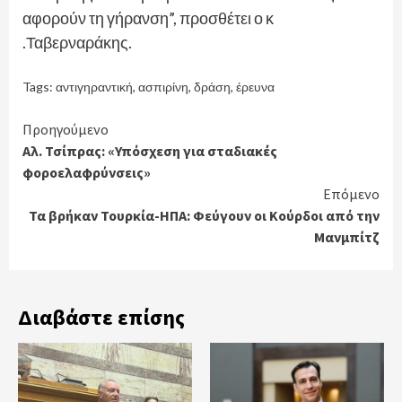
αφορούν τη γήρανση”, προσθέτει ο κ
.Ταβερναράκης.
Tags:
αντιγηραντική
,
ασπιρίνη
,
δράση
,
έρευνα
Continue
Προηγούμενο
Αλ. Τσίπρας: «Υπόσχεση για σταδιακές
Reading
φοροελαφρύνσεις»
Επόμενο
Τα βρήκαν Τουρκία-ΗΠΑ: Φεύγουν οι Κούρδοι από την
Μανμπίτζ
Διαβάστε επίσης