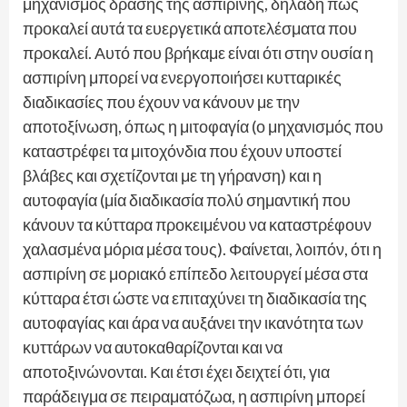
μηχανισμός δράσης της ασπιρίνης, δηλαδή πως
προκαλεί αυτά τα ευεργετικά αποτελέσματα που
προκαλεί. Αυτό που βρήκαμε είναι ότι στην ουσία η
ασπιρίνη μπορεί να ενεργοποιήσει κυτταρικές
διαδικασίες που έχουν να κάνουν με την
αποτοξίνωση, όπως η μιτοφαγία (ο μηχανισμός που
καταστρέφει τα μιτοχόνδια που έχουν υποστεί
βλάβες και σχετίζονται με τη γήρανση) και η
αυτοφαγία (μία διαδικασία πολύ σημαντική που
κάνουν τα κύτταρα προκειμένου να καταστρέφουν
χαλασμένα μόρια μέσα τους). Φαίνεται, λοιπόν, ότι η
ασπιρίνη σε μοριακό επίπεδο λειτουργεί μέσα στα
κύτταρα έτσι ώστε να επιταχύνει τη διαδικασία της
αυτοφαγίας και άρα να αυξάνει την ικανότητα των
κυττάρων να αυτοκαθαρίζονται και να
αποτοξινώνονται. Και έτσι έχει δειχτεί ότι, για
παράδειγμα σε πειραματόζωα, η ασπιρίνη μπορεί