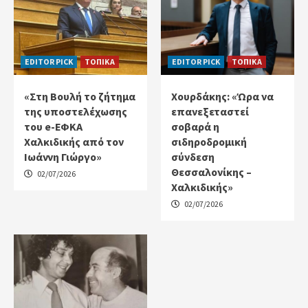
EDITOR PICK
ΤΟΠΙΚΑ
EDITOR PICK
ΤΟΠΙΚΑ
«Στη Βουλή το ζήτημα
Χουρδάκης: «Ώρα να
της υποστελέχωσης
επανεξεταστεί
του e-ΕΦΚΑ
σοβαρά η
Χαλκιδικής από τον
σιδηροδρομική
Ιωάννη Γιώργο»
σύνδεση
Θεσσαλονίκης –
02/07/2026
Χαλκιδικής»
02/07/2026