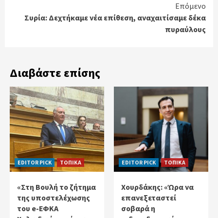
Επόμενο
Συρία: Δεχτήκαμε νέα επίθεση, αναχαιτίσαμε δέκα
πυραύλους
Διαβάστε επίσης
EDITOR PICK
ΤΟΠΙΚΑ
EDITOR PICK
ΤΟΠΙΚΑ
«Στη Βουλή το ζήτημα
Χουρδάκης: «Ώρα να
της υποστελέχωσης
επανεξεταστεί
του e-ΕΦΚΑ
σοβαρά η