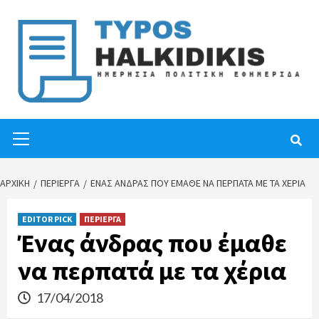
Skip
to
content
Primary
Menu
ΑΡΧΙΚΉ
ΠΕΡΙΕΡΓΑ
ΈΝΑΣ ΆΝΔΡΑΣ ΠΟΥ ΈΜΑΘΕ ΝΑ ΠΕΡΠΑΤΆ ΜΕ ΤΑ ΧΈΡΙΑ
EDITOR PICK
ΠΕΡΙΕΡΓΑ
Ένας άνδρας που έμαθε
να περπατά με τα χέρια
17/04/2018