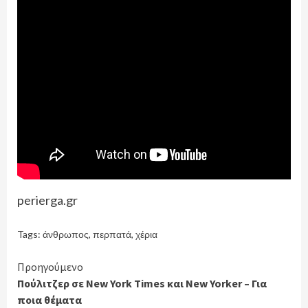
perierga.gr
Tags:
άνθρωπος
,
περπατά
,
χέρια
Continue
Προηγούμενο
Πούλιτζερ σε New York Times και New Yorker – Για
Reading
ποια θέματα