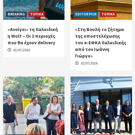
BREAKING
ΤΟΠΙΚΑ
EDITOR PICK
ΤΟΠΙΚΑ
«Ανοίγει» τη Χαλκιδική
«Στη Βουλή το ζήτημα
η Wolt – Οι 2 περιοχές
της υποστελέχωσης
που θα έχουν delivery
του e-ΕΦΚΑ Χαλκιδικής
από τον Ιωάννη
02/07/2026
Γιώργο»
02/07/2026