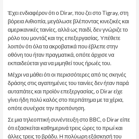
Έχει ενδιαφέρον ότι ο Dirar, που ζει στο Tigray, στη
βόρεια Αιθιοπία, μεγάλωσε βλέποντας κινεζικές και
αμερικανικές ταινίες, αλλά ως παιδί, δεν γνώριζε το
ρόλο του μοντάζ και της επεξεργασίας. Υπέθετε
λοιπόν ότι όλα τα ακροβατικά που έβλεπε στην
οθόνη του ήταν πραγματικά, οπότε άρχισε να
εκπαιδεύεται για να μιμηθεί τους ήρωές του.
Μέχρι να μάθει ότι οι περισσότερες από τις σκηνές
δράσης στις αγαπημένες του ταινίες δεν ήταν παρά
αυταπάτες και προϊόν επεξεργασίας, ο Dirar είχε
γίνει ήδη πολύ καλός στο περπάτημα με τα χέρια,
οπότε συνέχισε την προπόνηση.
Σε μια τηλεοπτική συνέντευξη στο BBC, ο Dirar είπε
ότι εξασκείται καθημερινά τρεις ώρες το πρωί και
άλλες τρεις το βράδυ. Η πολύωρη εξάσκησή του