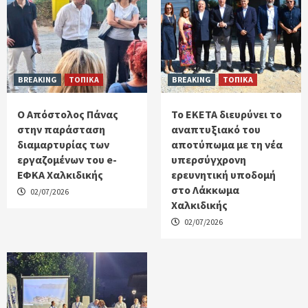
BREAKING
ΤΟΠΙΚΑ
BREAKING
ΤΟΠΙΚΑ
Ο Απόστολος Πάνας
Το ΕΚΕΤΑ διευρύνει το
στην παράσταση
αναπτυξιακό του
διαμαρτυρίας των
αποτύπωμα με τη νέα
εργαζομένων του e-
υπερσύγχρονη
ΕΦΚΑ Χαλκιδικής
ερευνητική υποδομή
στο Λάκκωμα
02/07/2026
Χαλκιδικής
02/07/2026