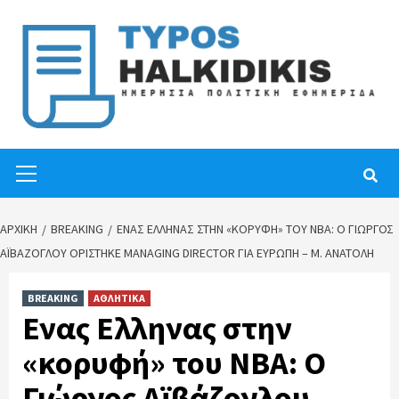
Skip
to
content
Primary
Menu
ΑΡΧΙΚΉ
BREAKING
ΕΝΑΣ ΕΛΛΗΝΑΣ ΣΤΗΝ «ΚΟΡΥΦΉ» ΤΟΥ ΝΒΑ: Ο ΓΙΏΡΓΟΣ
ΑΪΒΆΖΟΓΛΟΥ ΟΡΊΣΤΗΚΕ MANAGING DIRECTOR ΓΙΑ ΕΥΡΏΠΗ – Μ. ΑΝΑΤΟΛΉ
BREAKING
ΑΘΛΗΤΙΚΑ
Ενας Ελληνας στην
«κορυφή» του ΝΒΑ: Ο
Γιώργος Αϊβάζογλου