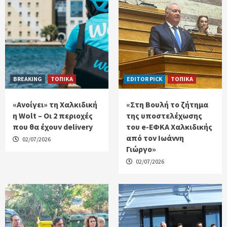
BREAKING
ΤΟΠΙΚΑ
EDITOR PICK
ΤΟΠΙΚΑ
«Ανοίγει» τη Χαλκιδική
«Στη Βουλή το ζήτημα
η Wolt – Οι 2 περιοχές
της υποστελέχωσης
που θα έχουν delivery
του e-ΕΦΚΑ Χαλκιδικής
από τον Ιωάννη
02/07/2026
Γιώργο»
02/07/2026