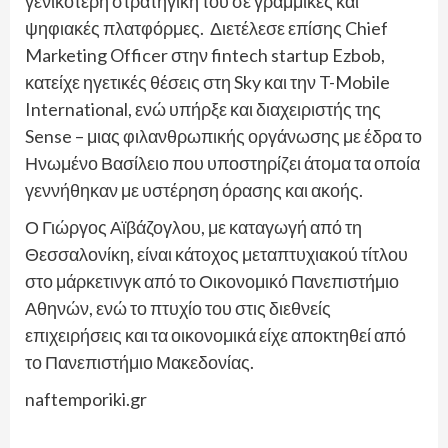
γενικότερη στρατηγική του σε γραμμικές και
ψηφιακές πλατφόρμες. Διετέλεσε επίσης Chief
Marketing Officer στην fintech startup Ezbob,
κατείχε ηγετικές θέσεις στη Sky και την T-Mobile
International, ενώ υπήρξε και διαχειριστής της
Sense – μιας φιλανθρωπικής οργάνωσης με έδρα το
Ηνωμένο Βασίλειο που υποστηρίζει άτομα τα οποία
γεννήθηκαν με υστέρηση όρασης και ακοής.
Ο Γιώργος Αϊβάζογλου, με καταγωγή από τη
Θεσσαλονίκη, είναι κάτοχος μεταπτυχιακού τίτλου
στο μάρκετινγκ από το Οικονομικό Πανεπιστήμιο
Αθηνών, ενώ το πτυχίο του στις διεθνείς
επιχειρήσεις και τα οικονομικά είχε αποκτηθεί από
το Πανεπιστήμιο Μακεδονίας.
naftemporiki.gr