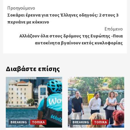
Continue
Προηγούμενο
Σοκάρει έρευνα για τους Έλληνες οδηγούς: 2 στους 3
Reading
περνάνε με κόκκινο
Επόμενο
Αλλάζουν όλα στους δρόμους της Ευρώπης -Ποια
αυτοκίνητα βγαίνουν εκτός κυκλοφορίας
Διαβάστε επίσης
BREAKING
ΤΟΠΙΚΑ
BREAKING
ΤΟΠΙΚΑ