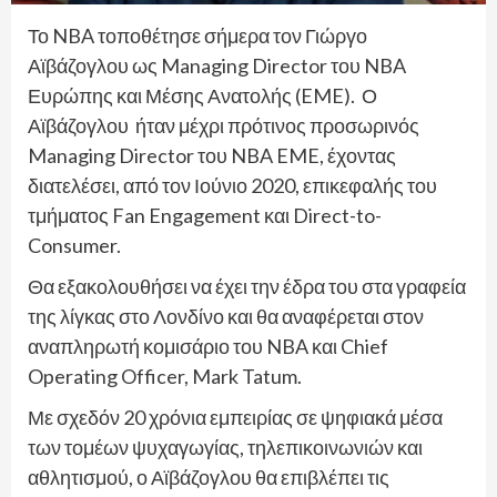
Το NBA τοποθέτησε σήμερα τον Γιώργο
Αϊβάζογλου ως Managing Director του NBA
Ευρώπης και Μέσης Ανατολής (EME). Ο
Αϊβάζογλου ήταν μέχρι πρότινος προσωρινός
Managing Director του NBA EME, έχοντας
διατελέσει, από τον Ιούνιο 2020, επικεφαλής του
τμήματος Fan Engagement και Direct-to-
Consumer.
Θα εξακολουθήσει να έχει την έδρα του στα γραφεία
της λίγκας στο Λονδίνο και θα αναφέρεται στον
αναπληρωτή κομισάριο του NBA και Chief
Operating Officer, Mark Tatum.
Με σχεδόν 20 χρόνια εμπειρίας σε ψηφιακά μέσα
των τομέων ψυχαγωγίας, τηλεπικοινωνιών και
αθλητισμού, ο Αϊβάζογλου θα επιβλέπει τις