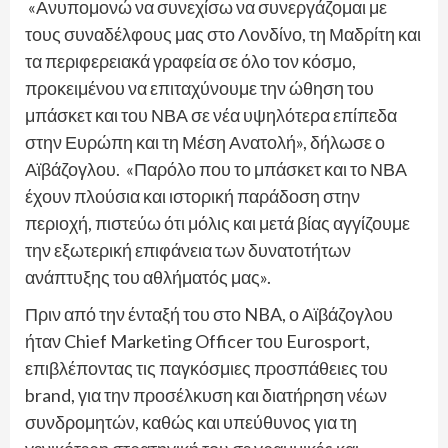
«Ανυπομονώ να συνεχίσω να συνεργάζομαι με
τους συναδέλφους μας στο Λονδίνο, τη Μαδρίτη και
τα περιφερειακά γραφεία σε όλο τον κόσμο,
προκειμένου να επιταχύνουμε την ώθηση του
μπάσκετ και του ΝΒΑ σε νέα υψηλότερα επίπεδα
στην Ευρώπη και τη Μέση Ανατολή», δήλωσε ο
Αϊβάζογλου. «Παρόλο που το μπάσκετ και το ΝΒΑ
έχουν πλούσια και ιστορική παράδοση στην
περιοχή, πιστεύω ότι μόλις και μετά βίας αγγίζουμε
την εξωτερική επιφάνεια των δυνατοτήτων
ανάπτυξης του αθλήματός μας».
Πριν από την ένταξή του στο NBA, ο Αϊβάζογλου
ήταν Chief Marketing Officer του Eurosport,
επιβλέποντας τις παγκόσμιες προσπάθειες του
brand, για την προσέλκυση και διατήρηση νέων
συνδρομητών, καθώς και υπεύθυνος για τη