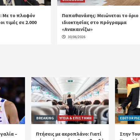
: Με το πλαφόν
Παπαθανάσης: Μειώνεται το όριο
ι τιμές σε 2.000
ιδιοκτησίας στο πρόγραμμα
«Ανακαινίζω»
30/06/2026
BREAKING
ΥΓΕΙΑ & ΕΠΙΣΤΗΜΗ
EDITOR PI
γαλία –
Πτήσεις με αεροπλάνο: Γιατί
Στην Του