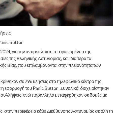
λήσεις
Panic Button
024, για την αντιμετώπιση του φαινομένου της
ίες της Ελληνικής Αστυνομίας, και ιδιαίτερα τα
κής Βίας, που επιλαμβάνονται στην πλειονότητα των
οκρίθηκαν σε 796 κλήσεις στο τηλεφωνικό κέντρο της
η εφαρμογή του Panic Button. Συνολικά, διαχειρίστηκαν
5 συλλήψεις, ενώ παράλληλα μεταφέρθηκαν σε δομές με
ας, στην περιφέρεια κάθε Διεύθυνσης Αστυνομίας σε όλη τ