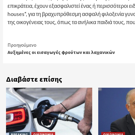
επικράτεια, έχουν εξασφαλιστεί ένας ή περισσότεροι ε
houses“, για τη βραχυπρόθεσμη ασφαλή φιλοξενία γυν
της οικογένειας τους, όπως τα ανήλικα παιδιά τους, πο
Continue
Προηγούμενο
Αυξημένες οι εισαγωγές φρούτων και λαχανικών
Reading
Διαβάστε επίσης
BREAKING
ΟΙΚΟΝΟΜΙΑ
ΟΙΚΟΝΟΜΙΑ