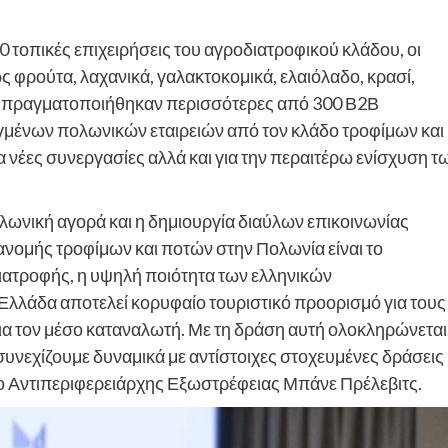
τοπικές επιχειρήσεις του αγροδιατροφικού κλάδου, οι
 φρούτα, λαχανικά, γαλακτοκομικά, ελαιόλαδο, κρασί,
ς, πραγματοποιήθηκαν περισσότερες από 300 Β2Β
εγμένων πολωνικών εταιρειών από τον κλάδο τροφίμων και
 νέες συνεργασίες αλλά και για την περαιτέρω ενίσχυση τ
ωνική αγορά και η δημιουργία διαύλων επικοινωνίας
ιανομής τροφίμων και ποτών στην Πολωνία είναι το
διατροφής, η υψηλή ποιότητα των ελληνικών
 Ελλάδα αποτελεί κορυφαίο τουριστικό προορισμό για τους
ια τον μέσο καταναλωτή. Με τη δράση αυτή ολοκληρώνεται
συνεχίζουμε δυναμικά με αντίστοιχες στοχευμένες δράσεις
 ο Αντιπεριφερειάρχης Εξωστρέφειας Μπάνε Πρέλεβιτς.