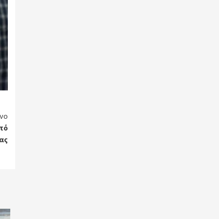
νο
πό
ας