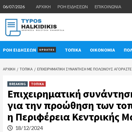
Skip
06/07/2026
ΑΡΧΙΚΗ
ΡΟΗ ΕΙΔΗΣΕΩΝ
ΕΠΙΚΟΙΝΩΝΙΑ
to
content
ΡΟΗ ΕΙΔΗΣΕΩΝ
ΤΟΠΙΚΑ
ΟΙΚΟΝΟΜΙΑ
ΠΟΛ
UPDATES
ΑΡΧΙΚΉ
ΤΟΠΙΚΑ
ΕΠΙΧΕΙΡΗΜΑΤΙΚΉ ΣΥΝΆΝΤΗΣΗ ΜΕ ΠΟΛΩΝΟΎΣ ΑΓΟΡΑΣΤΈ
BREAKING
ΤΟΠΙΚΑ
Επιχειρηματική συνάντησ
για την προώθηση των το
η Περιφέρεια Κεντρικής Μ
18/12/2024