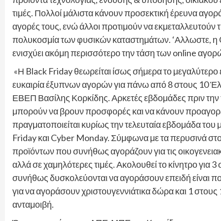
τιμές. Πολλοί μάλιστα κάνουν προσεκτική έρευνα αγορά
αγορές τους, ενώ άλλοι προτιμούν να εκμεταλλευτούν 
πολυκοσμία των φυσικών καταστημάτων. ‘Αλλωστε, η 
ενισχύει ακόμη περισσότερο την τάση των online αγορ
«Η Black Friday θεωρείται ίσως σήμερα το μεγαλύτερο 
ευκαιρία έξυπνων αγορών για πάνω από 8 στους 10 
ΕΒΕΠ Βασίλης Κορκίδης. Αρκετές εβδομάδες πριν την 
μπορούν να βρουν προσφορές και να κάνουν προαγορ
πραγματοποιείται κυρίως την τελευταία εβδομάδα του 
Friday και Cyber Monday. Σύμφωνα με τα περυσινά στοι
προϊόντων που συνήθως αγοράζουν για τις οικογενειακέ
αλλά σε χαμηλότερες τιμές. Ακολουθεί το κίνητρο για 
συνήθως δυσκολεύονται να αγοράσουν επειδή είναι πολύ
για να αγοράσουν χριστουγεννιάτικα δώρα και 1 στους 1
ανταμοιβή.