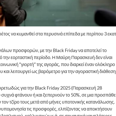
έτος να κυμανθεί στα περυσινά επίπεδα με περίπου 3 εκατ
γάλων προσφορών, με την Black Friday να αποτελεί το
 την εορταστική περίοδο. Η Μαύρη Παρασκευή δεν είναι
οινωνική “γιορτή” της αγοράς, που διαρκεί έναν ολόκληρο
υ και λειτουργεί ως βαρόμετρο για την αγοραστική διάθεση
 πυρετωδώς για την Black Friday 2025 (Παρασκευή 28
 συχνά φτάνουν ή και ξεπερνούν το 50%, σε μια προσπάθε
 τον τζίρο τους μετά από μήνες υποτονικής κατανάλωσης.
ανυπομονησία τις προσφορές, ελπίζοντας να αποκτήσουν
εξοπλισμού, καλλυντικών κ.ά. σε σημαντικά χαμηλότερες