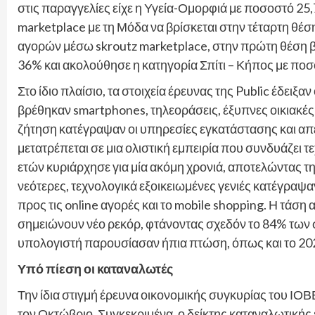
στις παραγγελίες είχε η Υγεία-Ομορφιά με ποσοστό 25
marketplace με τη Μόδα να βρίσκεται στην τέταρτη θ
αγορών μέσω skroutz marketplace, στην πρώτη θέση β
36% και ακολούθησε η κατηγορία Σπίτι – Κήπος με πο
Στο ίδιο πλαίσιο, τα στοιχεία έρευνας της Public έδειξ
βρέθηκαν smartphones, τηλεοράσεις, έξυπνες οικιακές
ζήτηση κατέγραψαν οι υπηρεσίες εγκατάστασης και απε
μετατρέπεται σε μια ολιστική εμπειρία που συνδυάζει 
ετών κυριάρχησε για μία ακόμη χρονιά, αποτελώντας 
νεότερες, τεχνολογικά εξοικειωμένες γενιές κατέγραψα
προς τις online αγορές και το mobile shopping. Η τάση 
σημειώνουν νέο ρεκόρ, φτάνοντας σχεδόν το 84% των
υπολογιστή παρουσίασαν ήπια πτώση, όπως και το 20
Υπό πίεση οι καταναλωτές
Την ίδια στιγμή έρευνα οικονομικής συγκυρίας του ΙΟ
τον Οκτώβριο. Συγκεκριμένα, ο δείκτης καταναλωτικής