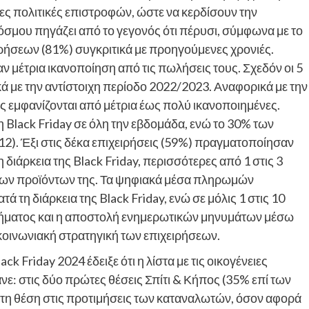
ες πολιτικές επιστροφών, ώστε να κερδίσουν την
όσμου πηγάζει από το γεγονός ότι πέρυσι, σύμφωνα με το
ήσεων (81%) συγκριτικά με προηγούμενες χρονιές.
ν μέτρια ικανοποίηση από τις πωλήσεις τους. Σχεδόν οι 5
ά με την αντίστοιχη περίοδο 2022/2023. Αναφορικά με την
ις εμφανίζονται από μέτρια έως πολύ ικανοποιημένες.
η Black Friday σε όλη την εβδομάδα, ενώ το 30% των
12). Έξι στις δέκα επιχειρήσεις (59%) πραγματοποίησαν
διάρκεια της Black Friday, περισσότερες από 1 στις 3
των προϊόντων της. Τα ψηφιακά μέσα πληρωμών
τη διάρκεια της Black Friday, ενώ σε μόλις 1 στις 10
στήματος και η αποστολή ενημερωτικών μηνυμάτων μέσω
κοινωνιακή στρατηγική των επιχειρήσεων.
k Friday 2024 έδειξε ότι η λίστα με τις οικογένειες
ε: στις δύο πρώτες θέσεις Σπίτι & Κήπος (35% επί των
ίτη θέση στις προτιμήσεις των καταναλωτών, όσον αφορά