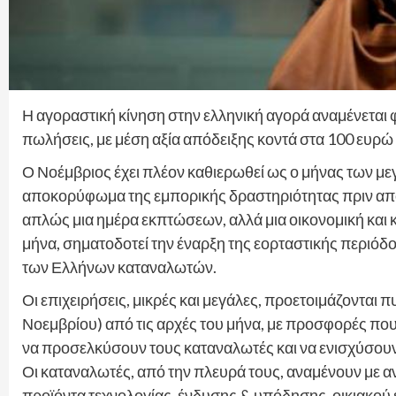
Η αγοραστική κίνηση στην ελληνική αγορά αναμένεται φ
πωλήσεις, με μέση αξία απόδειξης κοντά στα 100 ευρώ
Ο Νοέμβριος έχει πλέον καθιερωθεί ως ο μήνας των με
αποκορύφωμα της εμπορικής δραστηριότητας πριν από
απλώς μια ημέρα εκπτώσεων, αλλά μια οικονομική και κ
μήνα, σηματοδοτεί την έναρξη της εορταστικής περιόδο
των Ελλήνων καταναλωτών.
Οι επιχειρήσεις, μικρές και μεγάλες, προετοιμάζονται
Νοεμβρίου) από τις αρχές του μήνα, με προσφορές που
να προσελκύσουν τους καταναλωτές και να ενισχύσουν
Οι καταναλωτές, από την πλευρά τους, αναμένουν με 
προϊόντα τεχνολογίας, ένδυσης & υπόδησης, οικιακού 