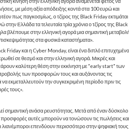
τική κίνηση στην ελληνική αγορά αναμένεται φέτος να
ήσεις, με μέση αξία απόδειξης κοντά στα 100 ευρώ και
τέον πως παγκοσμίως, ο τζίρος της Black Friday εκτιμάται
νώ στην Ελλάδα τα τελευταία τρία χρόνια ο τζίρος της Black
ηλα βλέπουμε στην ελληνική αγορά μια σημαντική μεταβολ
επισκεψιμότητας στα φυσικά καταστήματα».
k Friday και η Cyber Monday, είναι ένα διπλό επιτυχημέν
ερωθεί σε θεσμό και στην ελληνική αγορά. Μικρές και
ρουν καλύτερη θέση στην εκκίνηση με “early start” των
ς προβολής των προσφορών τους και αυξάνοντας τις
 να εκμεταλλευτούν την συγκεκριμένη περίοδο πριν τις
ορές τους».
τελεί σημαντική ανάσα ρευστότητας. Μετά από έναν δύσκολο
ι προσφορές αυτές μπορούν να τονώσουν τις πωλήσεις κα
ι λιανέμποροι επενδύουν περισσότερο στην ψηφιακή τους