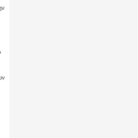
ην
ν
ων