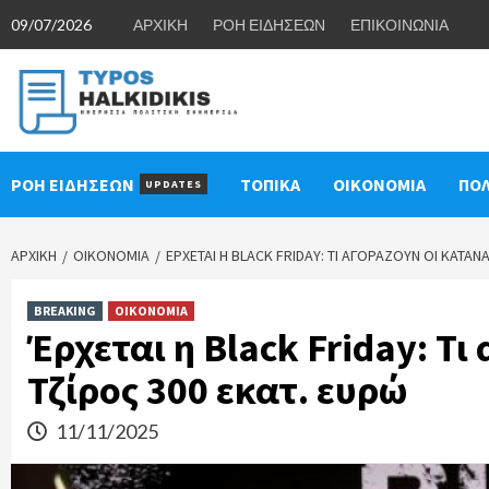
Skip
09/07/2026
ΑΡΧΙΚΗ
ΡΟΗ ΕΙΔΗΣΕΩΝ
ΕΠΙΚΟΙΝΩΝΙΑ
to
content
ΡΟΗ ΕΙΔΗΣΕΩΝ
ΤΟΠΙΚΑ
ΟΙΚΟΝΟΜΙΑ
ΠΟΛ
UPDATES
ΑΡΧΙΚΉ
ΟΙΚΟΝΟΜΙΑ
ΈΡΧΕΤΑΙ Η BLACK FRIDAY: ΤΙ ΑΓΟΡΆΖΟΥΝ ΟΙ ΚΑΤΑΝ
BREAKING
ΟΙΚΟΝΟΜΙΑ
Έρχεται η Black Friday: Τ
Τζίρος 300 εκατ. ευρώ
11/11/2025