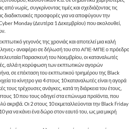
ς από νωρίς, συγκρίνοντας τιμές και σχεδιάζοντας τις
τις διαδικτυακές προσφορές για να αποφύγουν την
Cyber Monday (Δευτέρα 1 Δεκεμβρίου) που ακολουθεί,
ών.
εκπτωτικό γεγονός της χρονιάς και αποτελεί μια καλή
Έλληνες» αναφέρει σε δήλωσή του στο ΑΠΕ-ΜΠΕ ο πρόεδρ
τελευταία Παρασκευή του Νοεμβρίου, οι καταναλωτές
ές, αλλά η κορύφωση των εκπτωτικών αγορών
μήνα, σε επέκταση του εκπτωτικού τριημέρου της Black
χεία το κίνητρο για 4 στους 10 καταναλωτές είναι η αγορά
ς τους τρέχουσες ανάγκες, κατά τη διάρκεια του έτους,
3 στους 10 που τους οδηγεί στα επώνυμα προϊόντα, που
 ακριβά. Οι 2 στους 10 εκμεταλλεύονται την Black Friday
0 για να κάνει ένα δώρο στον εαυτό του, ως μια μικρή