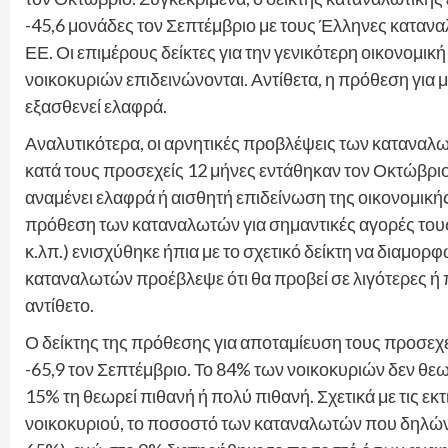
-45,6 μονάδες τον Σεπτέμβριο με τους Έλληνες κατανα
ΕΕ. Οι επιμέρους δείκτες για την γενικότερη οικονομικ
νοικοκυριών επιδεινώνονται. Αντίθετα, η πρόθεση για 
εξασθενεί ελαφρά.
Αναλυτικότερα, οι αρνητικές προβλέψεις των καταναλω
κατά τους προσεχείς 12 μήνες εντάθηκαν τον Οκτώβριο 
αναμένει ελαφρά ή αισθητή επιδείνωση της οικονομική
πρόθεση των καταναλωτών για σημαντικές αγορές του
κ.λπ.) ενισχύθηκε ήπια με το σχετικό δείκτη να διαμορ
καταναλωτών προέβλεψε ότι θα προβεί σε λιγότερες ή 
αντίθετο.
Ο δείκτης της πρόθεσης για αποταμίευση τους προσεχ
-65,9 τον Σεπτέμβριο. Το 84% των νοικοκυριών δεν θε
15% τη θεωρεί πιθανή ή πολύ πιθανή. Σχετικά με τις εκ
νοικοκυριού, το ποσοστό των καταναλωτών που δηλώνε