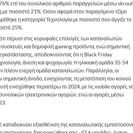
,76% επί του συνολικού αριθμού παραγγελιών μέσω skrout
έση με ποσοστό 21%. Όσον αφορά στον παραγόμενο τζίρο
ρέθηκε η κατηγορία Τεχνολογία με ποσοστό που άγγιξε το
σοστό 25%.
αν ότι πέρυσι στις κορυφαίες επιλογές των καταναλωτών
 συσκευές και δημοφιλή gaming προϊόντα, ενώ σημαντική
γκατάστασης, αποδεικνύοντας ότι η Black Friday
τεχνολογία, άνεση και ψυχαγωγία. Η ηλικιακή ομάδα 35-54
την πλέον ενεργή ομάδα καταναλωτών. Παράλληλα, οι
ν σημαντική άνοδο, ενισχύοντας τη μετατόπιση του κοινού
αυτή ενισχύθηκε περαιτέρω το 2024, με τις mobile αγορές ν
 συνολικών ηλεκτρονικών αγορών, ενώ οι αγορές μέσω
23.
ΒΕ καταδεικνύει εξασθένιση της καταναλωτικής εμπιστοσύν
 εμπιστοσύνης διαμορφώθηκε στις -47,6 μονάδες, έναντι