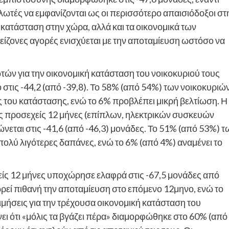
λωτές να εμφανίζονται ως οι περισσότερο απαισιόδοξοι στ
ή κατάσταση στην χώρα, αλλά και τα οικονομικά των
μείζονες αγορές ενισχύεται με την αποταμίευση ωστόσο να
τών για την οικονομική κατάσταση του νοικοκυριού τους
στις -44,2 (από -39,8). Το 58% (από 54%) των νοικοκυριώ
ς του κατάστασης, ενώ το 6% προβλέπει μικρή βελτίωση. Η
ς προσεχείς 12 μήνες (επίπλων, ηλεκτρικών συσκευών
φώνεται στις -41,6 (από -46,3) μονάδες. Το 51% (από 53%) τ
πολύ λιγότερες δαπάνες, ενώ το 6% (από 4%) αναμένει το
είς 12 μήνες υποχώρησε ελαφρά στις -67,5 μονάδες από
ωρεί πιθανή την αποταμίευση στο επόμενο 12μηνο, ενώ το
τιμήσεις για την τρέχουσα οικονομική κατάσταση του
ι ότι «μόλις τα βγάζει πέρα» διαμορφώθηκε στο 60% (από