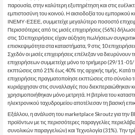
παρουσία, στην καλύτερη εξυπηρέτηση και στις ευέλικτ
εμπιστοσύνη του κοινού. Η αισιοδοξία του εμπορικού κ
ΙΝΕΜΥ-ΕΣΕΕ, συμμετείχε μεγαλύτερο ποσοστό επιχειρ
Περισσότερες από τις μισές επιχειρήσεις (56%) δήλωσα
στις 10 επιχειρήσεις είχαν αύξηση πωλήσεων συγκριτικ
επισκεψιμότητα στα καταστήματα, 9 στις 10 επιχειρήσε
Σχεδόν οι μισές επιχειρήσεις επέλεξαν να διευρύνουν τ
επιχειρήσεων συμμετείχε μόνο το τριήμερο (29/11 -01/
εκπτώσεις από 21% έως 40% της αρχικής τιμής. Κατά τη 
επιχειρήσεις πραγματοποίησε εκπτώσεις στο σύνολο 
κυριάρχησαν στις συναλλαγές που διεκπεραιώθηκαν κατά 
χρησιμοποιήθηκαν μόνο μετρητά. Η βιτρίνα του κατα
ηλεκτρονικού ταχυδρομείου αποτέλεσαν τη βασική επι
Εξάλλου, η ανάλυση του marketplace Skroutz για την Blac
προϊόντων με τις περισσότερες παραγγελίες περιελάβαν
συνολικών παραγγελιών) και Τεχνολογία (31%). Την τρ