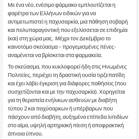
Με ένα νέο, ενέσιμο φάρμακο εμπλουτίζεται η
φαρέτρα των Ελλήνων ειδικών για να
αντιμετωπιστεί η παχυσαρκία, μια πάθηση σοβαρή
και πολυπαραγοντική που εξελίσσεται σε επιδημία
(και) στη χώρα μας. Μέχρι τον Δεκέμβριο το
καινοτόμο σκεύασμα – προγεμισμένες πένες-
αναμένεται να βρίσκεται στα φαρμακεία.
Το σκεύασμα, που κυκλοφορεί ήδη στις Ηνωμένες
Πολιτείες, περιέχει τη δραστική ουσία τιρζεπατίδη
και έχει λάβει έγκριση για διάφορες παθήσεις (που
συσχετίζονται και με την παχυσαρκία). Χορηγείται
για τη θεραπεία ενήλικων ασθενών με διαβήτη
τύπου 2 και παχύσαρκων ή υπέρβαρων που
πάσχουν από διαβήτη, αυξημένα επίπεδα λιπιδίων
στο αίμα, υψηλή αρτηριακή πίεση ή αποφρακτική
άπνοια ύπνου.