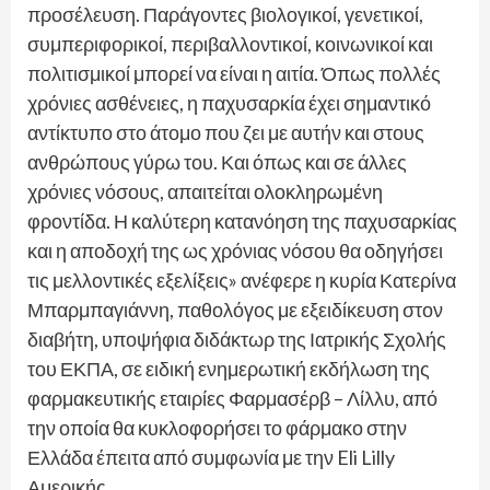
προσέλευση. Παράγοντες βιολογικοί, γενετικοί,
συμπεριφορικοί, περιβαλλοντικοί, κοινωνικοί και
πολιτισμικοί μπορεί να είναι η αιτία. Όπως πολλές
χρόνιες ασθένειες, η παχυσαρκία έχει σημαντικό
αντίκτυπο στο άτομο που ζει με αυτήν και στους
ανθρώπους γύρω του. Και όπως και σε άλλες
χρόνιες νόσους, απαιτείται ολοκληρωμένη
φροντίδα. Η καλύτερη κατανόηση της παχυσαρκίας
και η αποδοχή της ως χρόνιας νόσου θα οδηγήσει
τις μελλοντικές εξελίξεις» ανέφερε η κυρία Κατερίνα
Μπαρμπαγιάννη, παθολόγος με εξειδίκευση στον
διαβήτη, υποψήφια διδάκτωρ της Ιατρικής Σχολής
του ΕΚΠΑ, σε ειδική ενημερωτική εκδήλωση της
φαρμακευτικής εταιρίες Φαρμασέρβ – Λίλλυ, από
την οποία θα κυκλοφορήσει το φάρμακο στην
Ελλάδα έπειτα από συμφωνία με την Eli Lilly
Αμερικής.