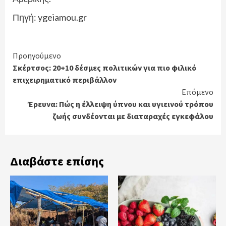
Πηγή: ygeiamou.gr
Continue
Προηγούμενο
Σκέρτσος: 20+10 δέσμες πολιτικών για πιο φιλικό
Reading
επιχειρηματικό περιβάλλον
Επόμενο
Έρευνα: Πώς η έλλειψη ύπνου και υγιεινού τρόπου
ζωής συνδέονται με διαταραχές εγκεφάλου
Διαβάστε επίσης