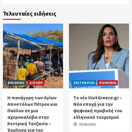
Τελευταίες ειδήσεις
BREAKING
ΔΙΕΘΝΗ
EDITOR PICK
ΚΟΙΝΩΝΙΑ
Η πανήγυρη των Αγίων
Tο νέο VisitGreece.gr –
Αποστόλων Πέτρου και
Νέα εποχή για την
Παύλου σε μια
ψηφιακή προβολή του
αχυροκαλύβα στην
ελληνικού τουρισμού
Κεντρική Τανζανία –
30/06/2026
Έκκληση για την