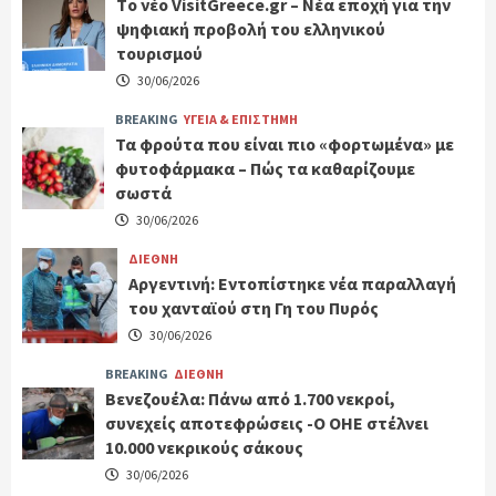
Tο νέο VisitGreece.gr – Νέα εποχή για την
ψηφιακή προβολή του ελληνικού
τουρισμού
30/06/2026
BREAKING
ΥΓΕΙΑ & ΕΠΙΣΤΗΜΗ
Τα φρούτα που είναι πιο «φορτωμένα» με
φυτοφάρμακα – Πώς τα καθαρίζουμε
σωστά
30/06/2026
ΔΙΕΘΝΗ
Αργεντινή: Εντοπίστηκε νέα παραλλαγή
του χανταϊού στη Γη του Πυρός
30/06/2026
BREAKING
ΔΙΕΘΝΗ
Βενεζουέλα: Πάνω από 1.700 νεκροί,
συνεχείς αποτεφρώσεις -Ο ΟΗΕ στέλνει
10.000 νεκρικούς σάκους
30/06/2026