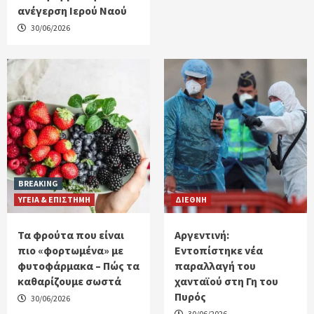
ανέγερση Ιερού Ναού
30/06/2026
BREAKING
ΥΓΕΙΑ & ΕΠΙΣΤΗΜΗ
ΔΙΕΘΝΗ
Τα φρούτα που είναι
Αργεντινή:
πιο «φορτωμένα» με
Εντοπίστηκε νέα
φυτοφάρμακα – Πώς τα
παραλλαγή του
καθαρίζουμε σωστά
χανταϊού στη Γη του
Πυρός
30/06/2026
30/06/2026