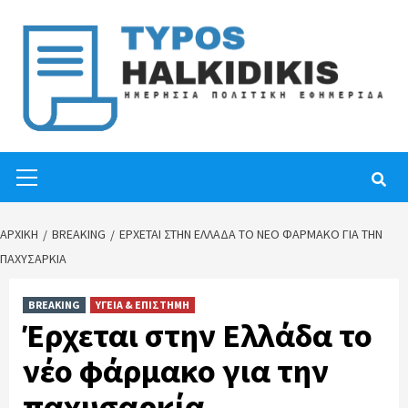
Skip
to
content
Primary
Menu
ΑΡΧΙΚΉ
BREAKING
ΈΡΧΕΤΑΙ ΣΤΗΝ ΕΛΛΆΔΑ ΤΟ ΝΈΟ ΦΆΡΜΑΚΟ ΓΙΑ ΤΗΝ
ΠΑΧΥΣΑΡΚΊΑ
BREAKING
ΥΓΕΙΑ & ΕΠΙΣΤΗΜΗ
Έρχεται στην Ελλάδα το
νέο φάρμακο για την
παχυσαρκία