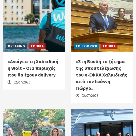
BREAKING
ΤΟΠΙΚΑ
EDITOR PICK
ΤΟΠΙΚΑ
«Ανοίγει» τη Χαλκιδική
«Στη Βουλή το ζήτημα
η Wolt – Οι 2 περιοχές
της υποστελέχωσης
που θα έχουν delivery
του e-ΕΦΚΑ Χαλκιδικής
από τον Ιωάννη
02/07/2026
Γιώργο»
02/07/2026