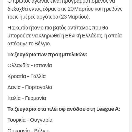
O πρώτος αγώνας είναι προγραμματισμένος να
διεξαχθεί εντός έδρας στις 20 Μαρτίου και η ρεβάνς
τρεις ημέρες αργότερα (23 Μαρτίου).
Η Σκωτία ήταν ο πιο βατός αντίπαλος που θα
μπορούσε να κληρωθεί η Εθνική Ελλάδας, η οποία
απέφυγε το Βέλγιο.
Τα ζευγάρια των προημιτελικών:
Ολλανδία – Ισπανία
Κροατία – Γαλλία
Δανία – Πορτογαλία
Ιταλία – Γερμανία
Τα ζευγάρια στα πλέι οφ ανόδου στη League A:
Τουρκία – Ουγγαρία
Ουκρανία – Βέλγιο