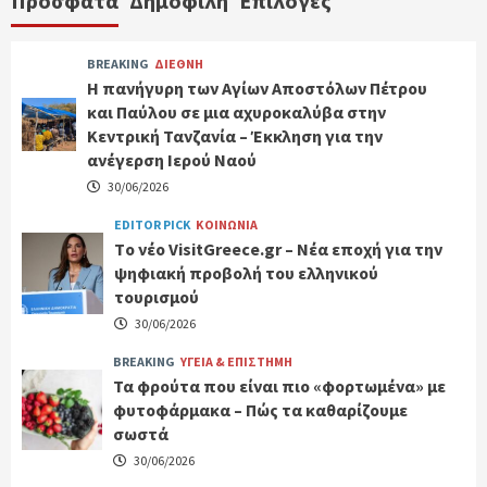
Πρόσφατα
Δημοφιλή
Επιλογές
BREAKING
ΔΙΕΘΝΗ
Η πανήγυρη των Αγίων Αποστόλων Πέτρου
και Παύλου σε μια αχυροκαλύβα στην
Κεντρική Τανζανία – Έκκληση για την
ανέγερση Ιερού Ναού
30/06/2026
EDITOR PICK
ΚΟΙΝΩΝΙΑ
Tο νέο VisitGreece.gr – Νέα εποχή για την
ψηφιακή προβολή του ελληνικού
τουρισμού
30/06/2026
BREAKING
ΥΓΕΙΑ & ΕΠΙΣΤΗΜΗ
Τα φρούτα που είναι πιο «φορτωμένα» με
φυτοφάρμακα – Πώς τα καθαρίζουμε
σωστά
30/06/2026