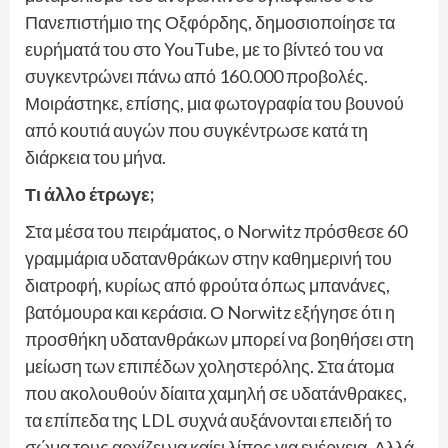
Πανεπιστήμιο της Οξφόρδης, δημοσιοποίησε τα
ευρήματά του στο YouTube, με το βίντεό του να
συγκεντρώνει πάνω από 160.000 προβολές.
Μοιράστηκε, επίσης, μια φωτογραφία του βουνού
από κουτιά αυγών που συγκέντρωσε κατά τη
διάρκεια του μήνα.
Τι άλλο έτρωγε;
Στα μέσα του πειράματος, ο Norwitz πρόσθεσε 60
γραμμάρια υδατανθράκων στην καθημερινή του
διατροφή, κυρίως από φρούτα όπως μπανάνες,
βατόμουρα και κεράσια. Ο Norwitz εξήγησε ότι η
προσθήκη υδατανθράκων μπορεί να βοηθήσει στη
μείωση των επιπέδων χοληστερόλης. Στα άτομα
που ακολουθούν δίαιτα χαμηλή σε υδατάνθρακες,
τα επίπεδα της LDL συχνά αυξάνονται επειδή το
σώμα τους αρχίζει να καίει λίπος για ενέργεια. Αλλά