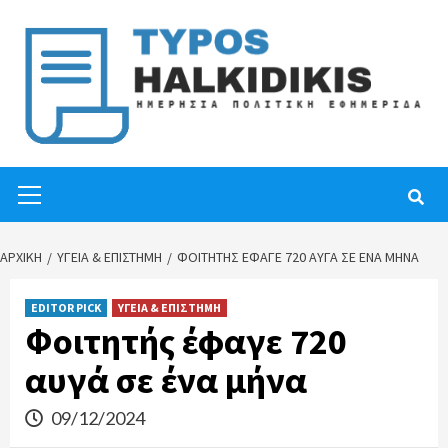
Skip
to
content
Primary
Menu
ΑΡΧΙΚΉ
ΥΓΕΙΑ & ΕΠΙΣΤΗΜΗ
ΦΟΙΤΗΤΉΣ ΈΦΑΓΕ 720 ΑΥΓΆ ΣΕ ΈΝΑ ΜΉΝΑ
EDITOR PICK
ΥΓΕΙΑ & ΕΠΙΣΤΗΜΗ
Φοιτητής έφαγε 720
αυγά σε ένα μήνα
09/12/2024