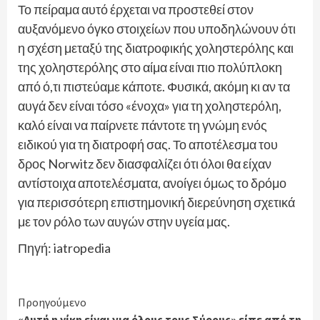
Το πείραμα αυτό έρχεται να προστεθεί στον
αυξανόμενο όγκο στοιχείων που υποδηλώνουν ότι
η σχέση μεταξύ της διατροφικής χοληστερόλης και
της χοληστερόλης στο αίμα είναι πιο πολύπλοκη
από ό,τι πιστεύαμε κάποτε. Φυσικά, ακόμη κι αν τα
αυγά δεν είναι τόσο «ένοχα» για τη χοληστερόλη,
καλό είναι να παίρνετε πάντοτε τη γνώμη ενός
ειδικού για τη διατροφή σας. Το αποτέλεσμα του
δρος Norwitz δεν διασφαλίζει ότι όλοι θα είχαν
αντίστοιχα αποτελέσματα, ανοίγει όμως το δρόμο
για περισσότερη επιστημονική διερεύνηση σχετικά
με τον ρόλο των αυγών στην υγεία μας.
Πηγή: iatropedia
Continue
Προηγούμενο
«Αυτή η νίκη είναι για όλους τους Σύρους» είπε από τη