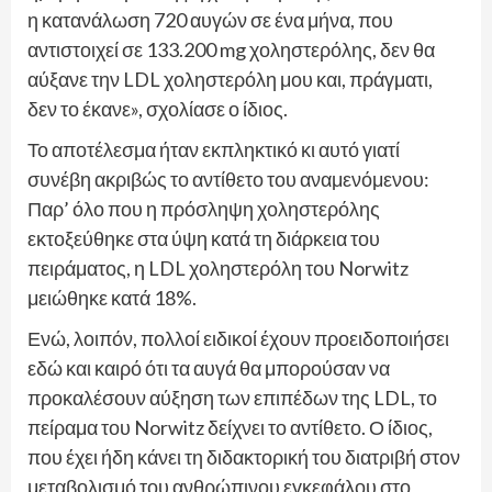
η κατανάλωση 720 αυγών σε ένα μήνα, που
αντιστοιχεί σε 133.200 mg χοληστερόλης, δεν θα
αύξανε την LDL χοληστερόλη μου και, πράγματι,
δεν το έκανε», σχολίασε ο ίδιος.
Το αποτέλεσμα ήταν εκπληκτικό κι αυτό γιατί
συνέβη ακριβώς το αντίθετο του αναμενόμενου:
Παρ’ όλο που η πρόσληψη χοληστερόλης
εκτοξεύθηκε στα ύψη κατά τη διάρκεια του
πειράματος, η LDL χοληστερόλη του Norwitz
μειώθηκε κατά 18%.
Ενώ, λοιπόν, πολλοί ειδικοί έχουν προειδοποιήσει
εδώ και καιρό ότι τα αυγά θα μπορούσαν να
προκαλέσουν αύξηση των επιπέδων της LDL, το
πείραμα του Norwitz δείχνει το αντίθετο. Ο ίδιος,
που έχει ήδη κάνει τη διδακτορική του διατριβή στον
μεταβολισμό του ανθρώπινου εγκεφάλου στο