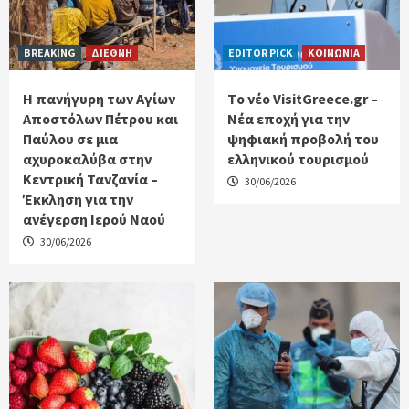
BREAKING
ΔΙΕΘΝΗ
EDITOR PICK
ΚΟΙΝΩΝΙΑ
Η πανήγυρη των Αγίων
Tο νέο VisitGreece.gr –
Αποστόλων Πέτρου και
Νέα εποχή για την
Παύλου σε μια
ψηφιακή προβολή του
αχυροκαλύβα στην
ελληνικού τουρισμού
Κεντρική Τανζανία –
30/06/2026
Έκκληση για την
ανέγερση Ιερού Ναού
30/06/2026