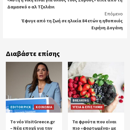
Reading
Δαμασκό ο αλ Τζολάνι
Επόμενο
Έφυγε από τη ζωή σε ηλικία 84 ετών η ηθοποιός
Ειρήνη Δογάνη
Διαβάστε επίσης
BREAKING
EDITOR PICK
ΚΟΙΝΩΝΙΑ
ΥΓΕΙΑ & ΕΠΙΣΤΗΜΗ
Tο νέο VisitGreece.gr
Τα φρούτα που είναι
– Νέα εποχή για την
πιο «φορτωμένα» με