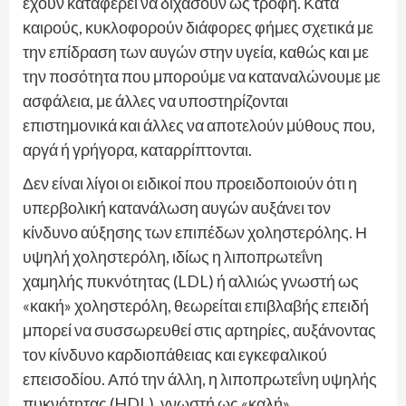
έχουν καταφέρει να διχάσουν ως τροφή. Κατά
καιρούς, κυκλοφορούν διάφορες φήμες σχετικά με
την επίδραση των αυγών στην υγεία, καθώς και με
την ποσότητα που μπορούμε να καταναλώνουμε με
ασφάλεια, με άλλες να υποστηρίζονται
επιστημονικά και άλλες να αποτελούν μύθους που,
αργά ή γρήγορα, καταρρίπτονται.
Δεν είναι λίγοι οι ειδικοί που προειδοποιούν ότι η
υπερβολική κατανάλωση αυγών αυξάνει τον
κίνδυνο αύξησης των επιπέδων χοληστερόλης. Η
υψηλή χοληστερόλη, ιδίως η λιποπρωτεΐνη
χαμηλής πυκνότητας (LDL) ή αλλιώς γνωστή ως
«κακή» χοληστερόλη, θεωρείται επιβλαβής επειδή
μπορεί να συσσωρευθεί στις αρτηρίες, αυξάνοντας
τον κίνδυνο καρδιοπάθειας και εγκεφαλικού
επεισοδίου. Από την άλλη, η λιποπρωτεΐνη υψηλής
πυκνότητας (HDL), γνωστή ως «καλή»