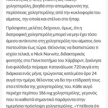
χοληστερόλη, βοηθά στην απομάκρυνση της
περίσσειας χοληστερόλης από την κυκλοφορία του
αίματος, την οποία και στέλνει στο ήπαρ.
Πρόσφατες μελέτες δείχνουν, όμως, ότι η
διατροφική χοληστερόλη μπορεί να μην έχει τόσο
άμεσο αντίκτυπο στη χοληστερόλη του αίματος όσο
πιστευόταν έως τώρα. Θέλοντας να διαπιστώσει τι
ισχύει τελικά, ο Nick Norwitz, διδακτορικός
φοιτητής στο Πανεπιστήμιο του Χάρβαρντ, ξεκίνησε
ένα φιλόδοξο πείραμα: Κατανάλωσε 720 αυγά στη
διάρκεια ενός μήνα, τρώγοντας κατά μέσο όρο 24
αυγά την ημέρα, θέλοντας να δει την επίδρασή τους
στα επίπεδα της χοληστερόλης του. Κάθε αυγό
περιέχει περίπου 186 mg χοληστερόλης, γεγονός
που το καθιστά σημαντικό παράγοντα στην
ημερήσια πρόσληψη χοληστερόλης. «Υπέθεσα ότι