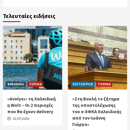
Τελευταίες ειδήσεις
BREAKING
ΤΟΠΙΚΑ
EDITOR PICK
ΤΟΠΙΚΑ
«Ανοίγει» τη Χαλκιδική
«Στη Βουλή το ζήτημα
η Wolt – Οι 2 περιοχές
της υποστελέχωσης
που θα έχουν delivery
του e-ΕΦΚΑ Χαλκιδικής
από τον Ιωάννη
02/07/2026
Γιώργο»