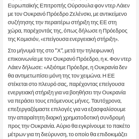
Ευρωπαϊκής Επιτροπής Ούρσουλα φον ντερ Λάιεν
με τον Ουκρανό Πρόεδρο Ζελένσκι, με αντικείμενο
συζήτησης την περαιτέρω στήριξη της ΕΕ στη
χώρα, παρέχοντάς της, όπως δήλωσε η Πρόεδρος
της Κομισιόν, «επείγουσα ενεργειακή στήριξη».
Στο μήνυμά της στο “Χ”, μετά την τηλεφωνική
επικοινωνία με τον Ουκρανό Πρόεδρο, η κ. Φον ντερ
Λάιεν δήλωσε: «Αξιότιμε Πρόεδρε, η Ουκρανία δεν
θα αντιμετωπίσει μόνη της τον χειμώνα. Η ΕΕ
στέκεται στο πλευρό σας, παρέχοντας επείγουσα
ενεργειακή στήριξη για να βοηθήσει την Ουκρανία
να περάσει τους επόμενους μήνες. Ταυτόχρονα,
επεξεργαζόμαστε επιλογές για να εξασφαλίσουμε
την απαραίτητη διαρκή χρηματοδοτική συνδρομή
προς την Ουκρανία. Αύριο θα εγκρίνουμε το πακέτο
μέτρων για τη διεύρυνση, το οποίο θα επιδοκιμάζει