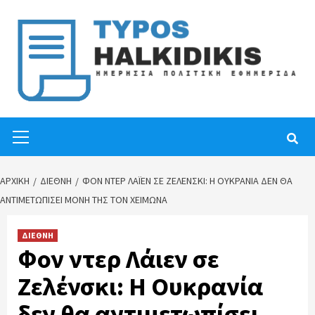
Skip
to
content
Primary
Menu
ΑΡΧΙΚΉ
ΔΙΕΘΝΗ
ΦΟΝ ΝΤΕΡ ΛΆΙΕΝ ΣΕ ΖΕΛΈΝΣΚΙ: Η ΟΥΚΡΑΝΊΑ ΔΕΝ ΘΑ
ΑΝΤΙΜΕΤΩΠΊΣΕΙ ΜΌΝΗ ΤΗΣ ΤΟΝ ΧΕΙΜΏΝΑ
ΔΙΕΘΝΗ
Φον ντερ Λάιεν σε
Ζελένσκι: Η Ουκρανία
δεν θα αντιμετωπίσει