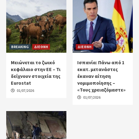
BREAKING
ΔΙΕΘΝΗ
ΔΙΕΘΝΗ
Μειώνεται το ζωικό
Ισπανία: Πάνω από 1
κεφάλαιο στην ΕΕ – Τι
εκατ. μετανάστες
δείχνουν στοιχεία της
έκαναν αίτηση
Eurostat
νομιμοποίησης –
«Τους χρειαζόμαστε»
01/07/2026
01/07/2026