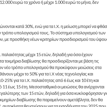
12.000 ευρώ το χρόνο ή μέχρι 1.000 ευρώ το μήνα, δεν
ώνονται κατά 30%, ενώ για τα Ι.Χ. η μείωση μπορεί να φθάσ
τον τρόπο υπολογισμού τους. Το σύστημα υπολογισμού των
ων, με προσθήκη νέων κριτηρίων προσδιορισμού του ύψου
. παλαιότητας μέχρι 15 ετών, δηλαδή για όσα έχουν
τα τεκμήρια διαβίωσης θα προσδιορίζονται με βάση τις
τον νέο τρόπο υπολογισμού θα προκύψουν μειώσεις στα
άνουν μέχρι το 50% για τα Ι.Χ νέας τεχνολογίας και
0-25% για τα Ι.Χ. παλαιότητας από 6 έως και 10 έτη και
πό 11 έως 15 έτη. Μεσοσταθμικά οι μειώσεις θα ανέρχονται
» μεγαλύτερης των 15 ετών, δηλαδή για όσα κυκλοφόρησαν γ
τεκμηρίων διαβίωσης θα παραμείνουν αμετάβλητα, δεν θα
.Χ. αυτοκίνητα θα ισχύσουν για τα εισοδήματα του 2025 που