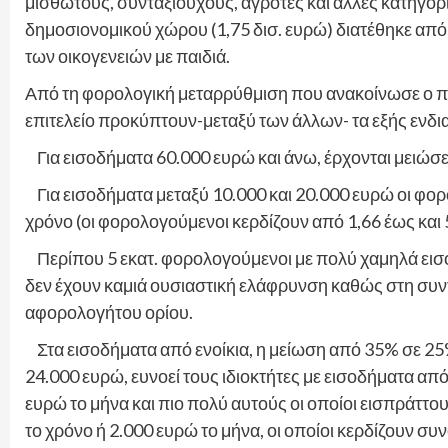
μισθωτούς, συνταξιούχους, αγρότες και άλλες κατηγο
δημοσιονομικού χώρου (1,75 δισ. ευρώ) διατέθηκε από
των οικογενειών με παιδιά.
Από τη φορολογική μεταρρύθμιση που ανακοίνωσε ο πρ
επιτελείο προκύπτουν-μεταξύ των άλλων- τα εξής ενδι
Για εισοδήματα 60.000 ευρώ και άνω, έρχονται μειώσει
Για εισοδήματα μεταξύ 10.000 και 20.000 ευρώ οι φορ
χρόνο (οι φορολογούμενοι κερδίζουν από 1,66 έως και 
Περίπου 5 εκατ. φορολογούμενοι με πολύ χαμηλά εισο
δεν έχουν καμιά ουσιαστική ελάφρυνση καθώς στη συντ
αφορολογήτου ορίου.
Στα εισοδήματα από ενοίκια, η μείωση από 35% σε 25%
24.000 ευρώ, ευνοεί τους ιδιοκτήτες με εισοδήματα απ
ευρώ το μήνα και πιο πολύ αυτούς οι οποίοι εισπράττ
το χρόνο ή 2.000 ευρώ το μήνα, οι οποίοι κερδίζουν συ