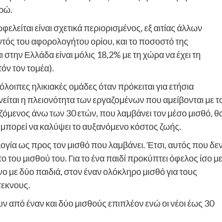
υρώ.
λείται είναι σχετικά περιορισμένος, εξ αιτίας άλλων
τός του αφορολογήτου ορίου, και το ποσοστό της
στην Ελλάδα είναι μόλις 18,2% με τη χώρα να έχει τη
όν τον τομέα).
όλοιπες ηλικιακές ομάδες όταν πρόκειται για ετήσια
είται η πλειονότητα των εργαζομένων που αμείβονται με τ
ζόμενος άνω των 30 ετών, που λαμβάνει τον μέσο μισθό, θ
μπορεί να καλύψει το αυξανόμενο κόστος ζωής.
λογία ως προς τον μισθό που λαμβάνει. Έτσι, αυτός που δε
το του μισθού του. Για το ένα παιδί προκύπτει όφελος ίσο μ
ο με δύο παιδιά, στον έναν ολόκληρο μισθό για τους
τεκνους.
ν από έναν και δύο μισθούς επιπλέον ενώ οι νέοι έως 30