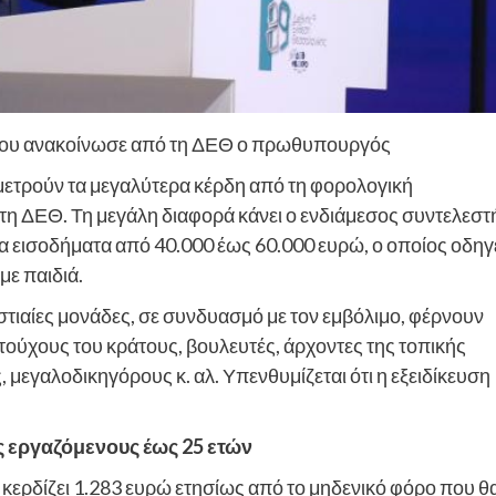
ν που ανακοίνωσε από τη ΔΕΘ ο πρωθυπουργός
μετρούν τα μεγαλύτερα κέρδη από τη φορολογική
 ΔΕΘ. Τη μεγάλη διαφορά κάνει ο ενδιάμεσος συντελεστ
α εισοδήματα από 40.000 έως 60.000 ευρώ, ο οποίος οδηγ
με παιδιά.
ιαίες μονάδες, σε συνδυασμό με τον εμβόλιμο, φέρνουν
τούχους του κράτους, βουλευτές, άρχοντες της τοπικής
 μεγαλοδικηγόρους κ. αλ. Υπενθυμίζεται ότι η εξειδίκευση
ς εργαζόμενους έως 25 ετών
 κερδίζει 1.283 ευρώ ετησίως από το μηδενικό φόρο που θ