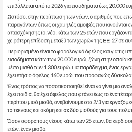
επιβάλλεται από το 2026 για εισοδήματα έως 20.000 ε
Ωστόσο, στην περίπτωση των νέων, ο αριθμός που επωφε
παραγόντων όπως οι χαμηλές αμοιβές που κινούνται εν
απασχόλησης (οι νέοι κάτω των 25 ετών που εργάζονται 
χειρότερη επίδοση μεταξύ των χωρών της ΕΕ-27 σε αυτ
Περιορισμένο είναι το φορολογικό όφελος και για τις υπ
εισοδήματα κάτω των 20.000 ευρώ, ζώνη στην οποία κιν
μέσο μισθό των 1.300 ευρώ. Για παράδειγμα, ένας εργα
έχει ετήσιο όφελος 160 ευρώ, που προφανώς δύσκολα 
Ένας τρόπος να ποσοτικοποιηθεί είναι να γίνει μια ανα
έχει παιδιά, θα έχει όφελος που φτάνει έως το ένα τέταρ
περίπου μισό μισθό, ανεβαίνουμε στα 2/3 για εργαζόμεν
τρίτεκνους και ακόμη και σε δύο μισθούς για τους πολύ
Όσον αφορά τους νέους κάτω των 25 ετών, θα κερδίσου
ετών, έναν μισθό.