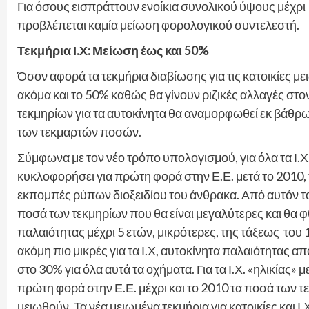
Για όσους εισπράττουν ενοίκια συνολικού ύψους μέχρι 
προβλέπεται καμία μείωση φορολογικού συντελεστή.
Τεκμήρια Ι.Χ: Μείωση έως και 50%
Όσον αφορά τα τεκμήρια διαβίωσης για τις κατοικίες μει
ακόμα και το 50% καθώς θα γίνουν ριζικές αλλαγές σ
τεκμηρίων για τα αυτοκίνητα θα αναμορφωθεί εκ βάθρ
των τεκμαρτών ποσών.
Σύμφωνα με τον νέο τρόπο υπολογισμού, για όλα τα Ι.Χ
κυκλοφορήσει για πρώτη φορά στην Ε.Ε. μετά το 2010, 
εκπομπές ρύπων διοξειδίου του άνθρακα. Από αυτόν 
ποσά των τεκμηρίων που θα είναι μεγαλύτερες και θα φθ
παλαιότητας μέχρι 5 ετών, μικρότερες, της τάξεως του 1
ακόμη πιο μικρές για τα Ι.Χ, αυτοκίνητα παλαιότητας α
στο 30% για όλα αυτά τα οχήματα. Για τα Ι.Χ. «ηλικίας
πρώτη φορά στην Ε.Ε. μέχρι και το 2010 τα ποσά των 
μειωθούν. Τα νέα μειωμένα τεκμήρια για κατοικίες και Ι