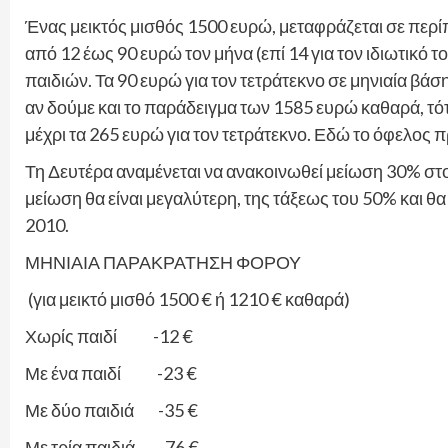
Ένας μεικτός μισθός 1500 ευρώ, μεταφράζεται σε περί
από 12 έως 90 ευρώ τον μήνα (επί 14 για τον ιδιωτικό τ
παιδιών. Τα 90 ευρώ για τον τετράτεκνο σε μηνιαία βάσ
αν δούμε και το παράδειγμα των 1585 ευρώ καθαρά, τότε
μέχρι τα 265 ευρώ για τον τετράτεκνο. Εδώ το όφελος π
Τη Δευτέρα αναμένεται να ανακοινωθεί μείωση 30% στο
μείωση θα είναι μεγαλύτερη, της τάξεως του 50% και θ
2010.
ΜΗΝΙΑΙΑ ΠΑΡΑΚΡΑΤΗΣΗ ΦΟΡΟΥ
(για μεικτό μισθό 1500 € ή 1210 € καθαρά)
Χωρίς παιδί -12 €
Με ένα παιδί -23 €
Με δύο παιδιά -35 €
Με τρία παιδιά -76 €