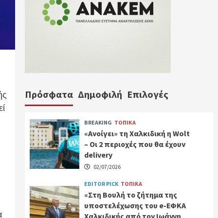
Πρόσφατα
Δημοφιλή
Επιλογές
ής
εί
BREAKING
ΤΟΠΙΚΑ
«Ανοίγει» τη Χαλκιδική η Wolt
– Οι 2 περιοχές που θα έχουν
delivery
02/07/2026
EDITOR PICK
ΤΟΠΙΚΑ
«Στη Βουλή το ζήτημα της
υποστελέχωσης του e-ΕΦΚΑ
α
Χαλκιδικής από τον Ιωάννη