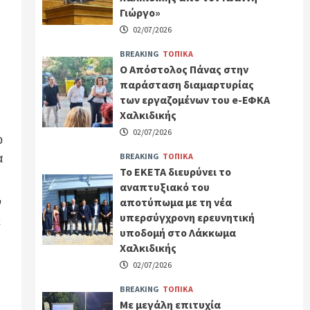
Γιώργο»
02/07/2026
BREAKING
ΤΟΠΙΚΑ
Ο Απόστολος Πάνας στην
παράσταση διαμαρτυρίας
των εργαζομένων του e-ΕΦΚΑ
Χαλκιδικής
02/07/2026
ο
α
BREAKING
ΤΟΠΙΚΑ
Το ΕΚΕΤΑ διευρύνει το
αναπτυξιακό του
ν
αποτύπωμα με τη νέα
υπερσύγχρονη ερευνητική
ε
υποδομή στο Λάκκωμα
Χαλκιδικής
02/07/2026
BREAKING
ΤΟΠΙΚΑ
Με μεγάλη επιτυχία