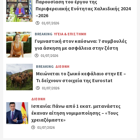
Παρουσίαση του έργου της
Περιφερειακής Ενότητας Χαλκιδικής 2024
–2026
01/07/2026
BREAKING
ΥΓΕΙΑ & ΕΠΙΣΤΗΜΗ
Γυμναστική στον καύσωνα: 7 συμβουλές
για άσκηση με ασφάλεια στην ζέστη
01/07/2026
BREAKING
ΔΙΕΘΝΗ
Μειώνεται το ζωικό κεφάλαιο στην ΕΕ –
Τι δείχνουν στοιχεία της Eurostat
01/07/2026
ΔΙΕΘΝΗ
Ισπανία: Πάνω από 1 εκατ. μετανάστες
έκαναν αίτηση νομιμοποίησης – «Τους
χρειαζόμαστε»
01/07/2026