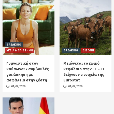
BREAKING
ΥΓΕΙΑ & ΕΠΙΣΤΗΜΗ
BREAKING
ΔΙΕΘΝΗ
Γυμναστική στον
Μειώνεται το ζωικό
καύσωνα: 7 συμβουλές
κεφάλαιο στην ΕΕ – Τι
για άσκηση με
δείχνουν στοιχεία της
ασφάλεια στην ζέστη
Eurostat
01/07/2026
01/07/2026