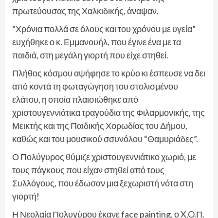
πρωτεύουσας της Χαλκιδικής, άναψαν.
“Χρόνια πολλά σε όλους και του χρόνου με υγεία”
ευχήθηκε ο κ. Εμμανουήλ, που έγινε ένα με τα
παιδιά, στη μεγάλη γιορτή που είχε στηθεί.
Πλήθος κόσμου αψήφησε το κρύο κι έσπευσε να δει
από κοντά τη φωταγώγηση του στολισμένου
ελάτου, η οποία πλαισιώθηκε από
χριστουγεννιάτικα τραγούδια της Φιλαρμονικής, της
Μεικτής και της Παιδικής Χορωδίας του Δήμου,
καθώς και του μουσικού σσυνόλου “Θαμυριάδες”.
Ο Πολύγυρος θύμιζε χριστουγεννιάτικο χωριό, με
τους πάγκους που είχαν στηθεί από τους
Συλλόγους, που έδωσαν μια ξεχωριστή νότα στη
γιορτή!
Η Νεολαία Πολυγύρου έκανε face painting, ο X.O.Π.