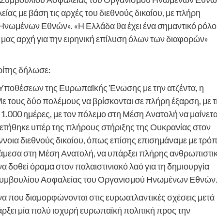
ίας με βάση τις αρχές του διεθνούς δικαίου, με πλήρη
νωμένων Εθνών». «Η Ελλάδα θα έχει ένα σημαντικό ρόλο
ή μας αρχή για την ειρηνική επίλυση όλων των διαφορών»
ρίτης δήλωσε:
ποθέσεων της Ευρωπαϊκής Ένωσης με την ατζέντα, η
 Με τους δύο πολέμους να βρίσκονται σε πλήρη έξαρση, με 
.000 ημέρες, με τον πόλεμο στη Μέση Ανατολή να μαίνετα
οθετήθηκε υπέρ της πλήρους στήριξης της Ουκρανίας στον
έννοια διεθνούς δικαίου, όπως επίσης επισημάναμε με τρό
ς άμεσα στη Μέση Ανατολή, να υπάρξει πλήρης ανθρωπιστι
 δοθεί όραμα στον παλαιστινιακό λαό για τη δημιουργία
Συμβουλίου Ασφαλείας του Οργανισμού Ηνωμένων Εθνών
να που διαμορφώνονται στις ευρωατλαντικές σχέσεις μετά
πάρξει μία πολύ ισχυρή ευρωπαϊκή πολιτική προς την