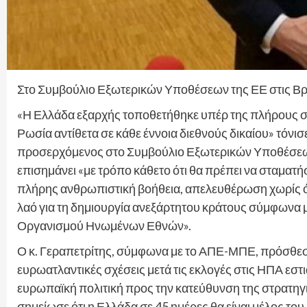
Στο Συμβούλιο Εξωτερικών Υποθέσεων της ΕΕ στις Β
«Η Ελλάδα εξαρχής τοποθετήθηκε υπέρ της πλήρους στ
Ρωσία αντίθετα σε κάθε έννοια διεθνούς δικαίου» τόν
προσερχόμενος στο Συμβούλιο Εξωτερικών Υποθέσεων τ
επισημάνει «με τρόπο κάθετο ότι θα πρέπει να σταματ
πλήρης ανθρωπιστική βοήθεια, απελευθέρωση χωρίς ό
λαό για τη δημιουργία ανεξάρτητου κράτους σύμφωνα 
Οργανισμού Ηνωμένων Εθνών».
Ο κ. Γεραπετρίτης, σύμφωνα με το ΑΠΕ-ΜΠΕ, πρόσθεσε
ευρωατλαντικές σχέσεις μετά τις εκλογές στις ΗΠΑ εστ
ευρωπαϊκή πολιτική προς την κατεύθυνση της στρατη
σημείωσε ότι η Ελλάδα σε 45 ημέρες θα είναι μέλος 