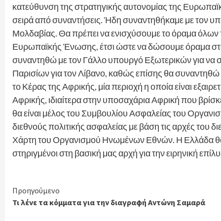
κατεύθυνση της στρατηγικής αυτονομίας της Ευρωπαϊκ
σειρά από συναντήσεις. Ήδη συναντηθήκαμε με τον 
Μολδαβίας. Θα πρέπει να ενισχύσουμε το όραμα όλων τ
Ευρωπαϊκής Ένωσης, έτσι ώστε να δώσουμε όραμα στο
συναντηθώ με τον Γάλλο υπουργό Εξωτερικών για να 
Παρισίων για τον Λίβανο, καθώς επίσης θα συναντηθώ
το Κέρας της Αφρικής, μία περιοχή η οποία είναι εξαιρ
Αφρικής, ιδιαίτερα στην υποσαχάρια Αφρική που βρίσκε
θα είναι μέλος του Συμβουλίου Ασφαλείας του Οργαν
διεθνούς πολιτικής ασφαλείας με βάση τις αρχές του 
Χάρτη του Οργανισμού Ηνωμένων Εθνών. Η Ελλάδα θα έχ
στηριγμένοι στη βασική μας αρχή για την ειρηνική επί
Continue
Προηγούμενο
Τι λένε τα κόμματα για την διαγραφή Αντώνη Σαμαρά
Reading