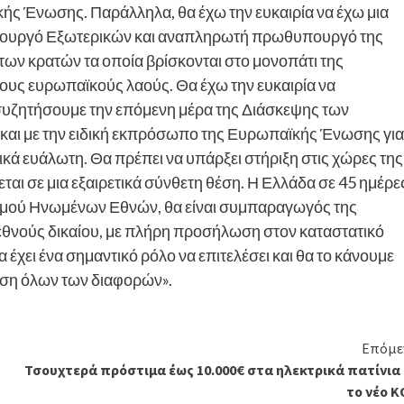
ής Ένωσης. Παράλληλα, θα έχω την ευκαιρία να έχω μια
υπουργό Εξωτερικών και αναπληρωτή πρωθυπουργό της
ων κρατών τα οποία βρίσκονται στο μονοπάτι της
υς ευρωπαϊκούς λαούς. Θα έχω την ευκαιρία να
συζητήσουμε την επόμενη μέρα της Διάσκεψης των
 και με την ειδική εκπρόσωπο της Ευρωπαϊκής Ένωσης για
ετικά ευάλωτη. Θα πρέπει να υπάρξει στήριξη στις χώρες της
ται σε μια εξαιρετικά σύνθετη θέση. Η Ελλάδα σε 45 ημέρε
ισμού Ηνωμένων Εθνών, θα είναι συμπαραγωγός της
διεθνούς δικαίου, με πλήρη προσήλωση στον καταστατικό
ει ένα σημαντικό ρόλο να επιτελέσει και θα το κάνουμε
λυση όλων των διαφορών».
Επόμε
Τσουχτερά πρόστιμα έως 10.000€ στα ηλεκτρικά πατίνια 
το νέο Κ