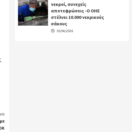
νεκροί, συνεχείς
αποτεφρώσεις -Ο ΟΗΕ
στέλνει 10.000 νεκρικούς
σάκους
30/06/2026
ς
νο
με
ΟΚ