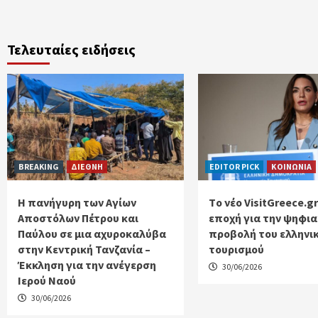
Τελευταίες ειδήσεις
BREAKING
ΔΙΕΘΝΗ
EDITOR PICK
ΚΟΙΝΩΝΙΑ
Η πανήγυρη των Αγίων
Tο νέο VisitGreece.gr
Αποστόλων Πέτρου και
εποχή για την ψηφι
Παύλου σε μια αχυροκαλύβα
προβολή του ελληνι
στην Κεντρική Τανζανία –
τουρισμού
Έκκληση για την ανέγερση
30/06/2026
Ιερού Ναού
30/06/2026