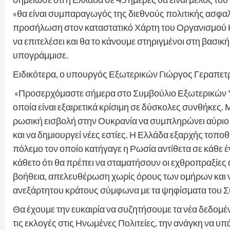
«θα είναι συμπαραγωγός της διεθνούς πολιτικής ασφαλε
προσήλωση στον καταστατικό Χάρτη του Οργανισμού Η
να επιτελέσει και θα το κάνουμε στηριγμένοι στη βασικ
υπογράμμισε.
Ειδικότερα, ο υπουργός Εξωτερικών Γιώργος Γεραπετ
«Προσερχόμαστε σήμερα στο Συμβούλιο Εξωτερικών Υ
οποία είναι εξαιρετικά κρίσιμη σε δύσκολες συνθήκες.
ρωσική εισβολή στην Ουκρανία να συμπληρώνει αύριο 1
και να δημιουργεί νέες εστίες. Η Ελλάδα εξαρχής τοπ
πόλεμο τον οποίο κατήγαγε η Ρωσία αντίθετα σε κάθε 
κάθετο ότι θα πρέπει να σταματήσουν οι εχθροπραξίε
βοήθεια, απελευθέρωση χωρίς όρους των ομήρων και να
ανεξάρτητου κράτους σύμφωνα με τα ψηφίσματα του 
Θα έχουμε την ευκαιρία να συζητήσουμε τα νέα δεδομέ
τις εκλογές στις Ηνωμένες Πολιτείες, την ανάγκη να υ