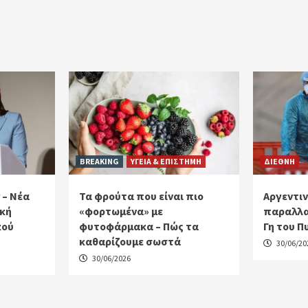
BREAKING
ΥΓΕΙΑ & ΕΠΙΣΤΗΜΗ
ΔΙΕΘΝΗ
 – Νέα
Τα φρούτα που είναι πιο
Αργεντιν
ακή
«φορτωμένα» με
παραλλα
κού
φυτοφάρμακα – Πώς τα
Γη του Π
καθαρίζουμε σωστά
30/06/20
30/06/2026