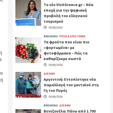
Tο νέο VisitGreece.gr – Νέα
εποχή για την ψηφιακή
προβολή του ελληνικού
τουρισμού
30/06/2026
BREAKING
ΥΓΕΙΑ & ΕΠΙΣΤΗΜΗ
Τα φρούτα που είναι πιο
«φορτωμένα» με
τη
φυτοφάρμακα – Πώς τα
καθαρίζουμε σωστά
ι
30/06/2026
πο
ΔΙΕΘΝΗ
Αργεντινή: Εντοπίστηκε νέα
κή
παραλλαγή του χανταϊού στη
Γη του Πυρός
.
30/06/2026
BREAKING
ΔΙΕΘΝΗ
Βενεζουέλα: Πάνω από 1.700