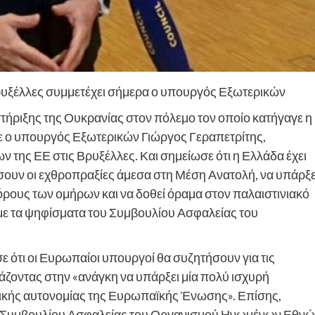
ρυξέλλες συμμετέχει σήμερα ο υπουργός Εξωτερικών
ήριξης της Ουκρανίας στον πόλεμο τον οποίο κατήγαγε η
ισε ο υπουργός Εξωτερικών Γιώργος Γεραπετρίτης,
ης ΕΕ στις Βρυξέλλες. Και σημείωσε ότι η Ελλάδα έχει
ήσουν οι εχθροπραξίες άμεσα στη Μέση Ανατολή, να υπάρξε
ρους των ομήρων και να δοθεί όραμα στον παλαιστινιακό
με τα ψηφίσματα του Συμβουλίου Ασφαλείας του
 ότι οι Ευρωπαίοι υπουργοί θα συζητήσουν για τις
ιάζοντας στην «ανάγκη να υπάρξει μία πολύ ισχυρή
γικής αυτονομίας της Ευρωπαϊκής Ένωσης». Επίσης,
του Συμβουλίου Ασφαλείας του Οργανισμού Ηνωμένων Εθνώ