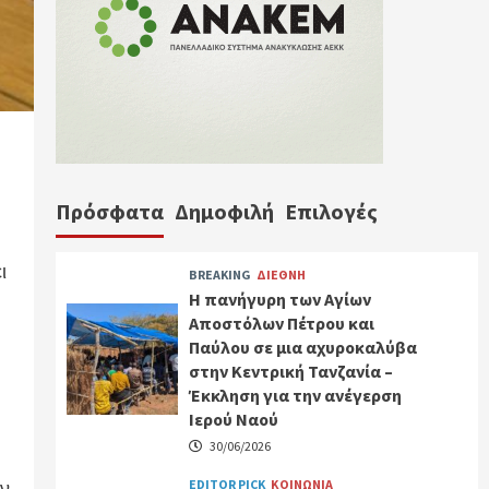
Πρόσφατα
Δημοφιλή
Επιλογές
ι
BREAKING
ΔΙΕΘΝΗ
Η πανήγυρη των Αγίων
Αποστόλων Πέτρου και
Παύλου σε μια αχυροκαλύβα
στην Κεντρική Τανζανία –
Έκκληση για την ανέγερση
Ιερού Ναού
30/06/2026
ν,
EDITOR PICK
ΚΟΙΝΩΝΙΑ