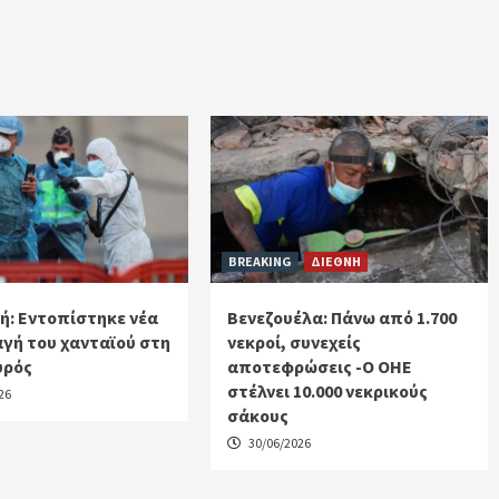
BREAKING
ΔΙΕΘΝΗ
ή: Εντοπίστηκε νέα
Βενεζουέλα: Πάνω από 1.700
γή του χανταϊού στη
νεκροί, συνεχείς
υρός
αποτεφρώσεις -Ο ΟΗΕ
στέλνει 10.000 νεκρικούς
26
σάκους
30/06/2026