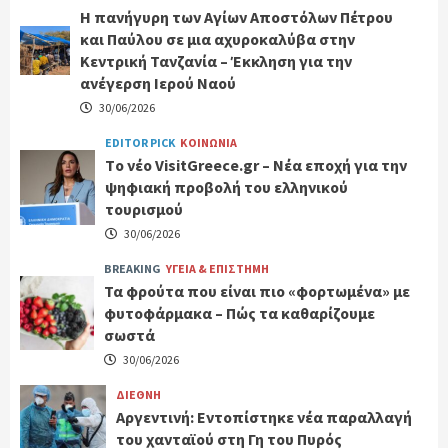
Η πανήγυρη των Αγίων Αποστόλων Πέτρου
και Παύλου σε μια αχυροκαλύβα στην
Κεντρική Τανζανία – Έκκληση για την
ανέγερση Ιερού Ναού
30/06/2026
EDITOR PICK
ΚΟΙΝΩΝΙΑ
Tο νέο VisitGreece.gr – Νέα εποχή για την
ψηφιακή προβολή του ελληνικού
τουρισμού
30/06/2026
BREAKING
ΥΓΕΙΑ & ΕΠΙΣΤΗΜΗ
Τα φρούτα που είναι πιο «φορτωμένα» με
φυτοφάρμακα – Πώς τα καθαρίζουμε
σωστά
30/06/2026
ΔΙΕΘΝΗ
Αργεντινή: Εντοπίστηκε νέα παραλλαγή
του χανταϊού στη Γη του Πυρός