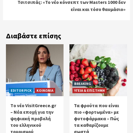
Τσιτσιπάς: «Το νέο κόνσεπτ των Masters 1000 δεν
είναι και τόσο θαυμάσιο»
Διαβάστε επίσης
BREAKING
EDITOR PICK
ΚΟΙΝΩΝΙΑ
ΥΓΕΙΑ & ΕΠΙΣΤΗΜΗ
Tο νέο VisitGreece.gr
Τα φρούτα που είναι
– Νέα εποχή για την
πιο «φορτωμένα» με
ψηφιακή προβολή
φυτοφάρμακα – Πώς
του ελληνικού
τα καθαρίζουμε
τουρισμού
σωστά