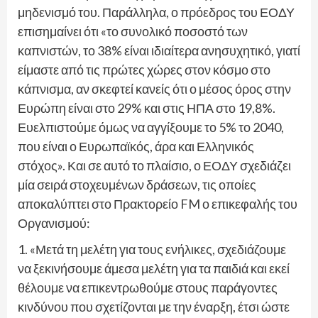
μηδενισμό του. Παράλληλα, ο πρόεδρος του ΕΟΔΥ
επισημαίνει ότι «το συνολικό ποσοστό των
καπνιστών, το 38% είναι ιδιαίτερα ανησυχητικό, γιατί
είμαστε από τις πρώτες χώρες στον κόσμο στο
κάπνισμα, αν σκεφτεί κανείς ότι ο μέσος όρος στην
Ευρώπη είναι στο 29% και στις ΗΠΑ στο 19,8%.
Ευελπιστούμε όμως να αγγίξουμε το 5% το 2040,
που είναι ο Ευρωπαϊκός, άρα και Ελληνικός
στόχος». Και σε αυτό το πλαίσιο, ο ΕΟΔΥ σχεδιάζει
μία σειρά στοχευμένων δράσεων, τις οποίες
αποκαλύπτει στο Πρακτορείο FM ο επικεφαλής του
Οργανισμού:
1. «Μετά τη μελέτη για τους ενήλικες, σχεδιάζουμε
να ξεκινήσουμε άμεσα μελέτη για τα παιδιά και εκεί
θέλουμε να επικεντρωθούμε στους παράγοντες
κινδύνου που σχετίζονται με την έναρξη, έτσι ώστε