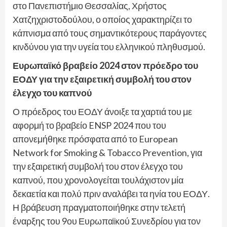
στο Πανεπιστήμιο Θεσσαλίας, Χρήστος
Χατζηχριστοδούλου, ο οποίος χαρακτηρίζει το
κάπνισμα από τους σημαντικότερους παράγοντες
κινδύνου για την υγεία του ελληνικού πληθυσμού.
Ευρωπαϊκό βραβείο 2024 στον πρόεδρο του
ΕΟΔΥ για την εξαιρετική συμβολή του στον
έλεγχο του καπνού
Ο πρόεδρος του ΕΟΔΥ άνοιξε τα χαρτιά του με
αφορμή το βραβείο ENSP 2024 που του
απονεμήθηκε πρόσφατα από το European
Network for Smoking & Tobacco Prevention, για
την εξαιρετική συμβολή του στον έλεγχο του
καπνού, που χρονολογείται τουλάχιστον μία
δεκαετία και πολύ πριν αναλάβει τα ηνία του ΕΟΔΥ.
Η βράβευση πραγματοποιήθηκε στην τελετή
έναρξης του 9ου Ευρωπαϊκού Συνεδρίου για τον