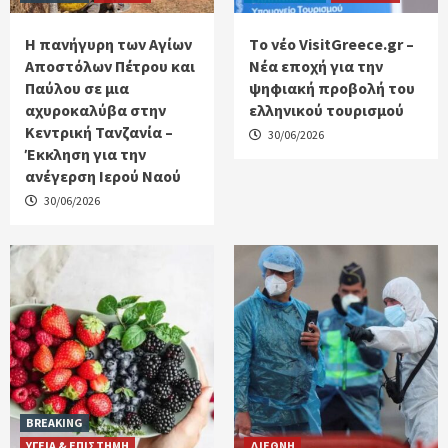
Η πανήγυρη των Αγίων
Tο νέο VisitGreece.gr –
Αποστόλων Πέτρου και
Νέα εποχή για την
Παύλου σε μια
ψηφιακή προβολή του
αχυροκαλύβα στην
ελληνικού τουρισμού
Κεντρική Τανζανία –
30/06/2026
Έκκληση για την
ανέγερση Ιερού Ναού
30/06/2026
BREAKING
ΥΓΕΙΑ & ΕΠΙΣΤΗΜΗ
ΔΙΕΘΝΗ