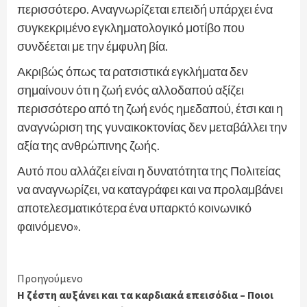
περισσότερο. Αναγνωρίζεται επειδή υπάρχει ένα
συγκεκριμένο εγκληματολογικό μοτίβο που
συνδέεται με την έμφυλη βία.
Ακριβώς όπως τα ρατσιστικά εγκλήματα δεν
σημαίνουν ότι η ζωή ενός αλλοδαπού αξίζει
περισσότερο από τη ζωή ενός ημεδαπού, έτσι και η
αναγνώριση της γυναικοκτονίας δεν μεταβάλλει την
αξία της ανθρώπινης ζωής.
Αυτό που αλλάζει είναι η δυνατότητα της Πολιτείας
να αναγνωρίζει, να καταγράφει και να προλαμβάνει
αποτελεσματικότερα ένα υπαρκτό κοινωνικό
φαινόμενο».
Continue
Προηγούμενο
Η ζέστη αυξάνει και τα καρδιακά επεισόδια – Ποιοι
Reading