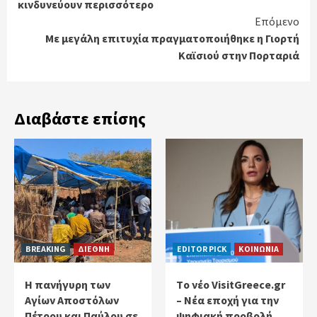
κινδυνεύουν περισσότερο
Επόμενο
Με μεγάλη επιτυχία πραγματοποιήθηκε η Γιορτή
Καϊσιού στην Πορταριά
Διαβάστε επίσης
BREAKING
ΔΙΕΘΝΗ
EDITOR PICK
ΚΟΙΝΩΝΙΑ
Η πανήγυρη των
Tο νέο VisitGreece.gr
Αγίων Αποστόλων
– Νέα εποχή για την
Πέτρου και Παύλου σε
ψηφιακή προβολή