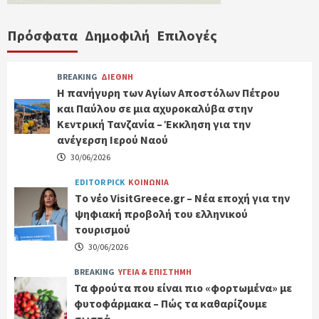
Πρόσφατα
Δημοφιλή
Επιλογές
BREAKING
ΔΙΕΘΝΗ
Η πανήγυρη των Αγίων Αποστόλων Πέτρου
και Παύλου σε μια αχυροκαλύβα στην
Κεντρική Τανζανία – Έκκληση για την
ανέγερση Ιερού Ναού
30/06/2026
EDITOR PICK
ΚΟΙΝΩΝΙΑ
Tο νέο VisitGreece.gr – Νέα εποχή για την
ψηφιακή προβολή του ελληνικού
τουρισμού
30/06/2026
BREAKING
ΥΓΕΙΑ & ΕΠΙΣΤΗΜΗ
Τα φρούτα που είναι πιο «φορτωμένα» με
φυτοφάρμακα – Πώς τα καθαρίζουμε
σωστά