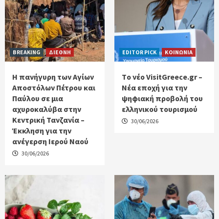
BREAKING
ΔΙΕΘΝΗ
EDITOR PICK
ΚΟΙΝΩΝΙΑ
Η πανήγυρη των Αγίων
Tο νέο VisitGreece.gr –
Αποστόλων Πέτρου και
Νέα εποχή για την
Παύλου σε μια
ψηφιακή προβολή του
αχυροκαλύβα στην
ελληνικού τουρισμού
Κεντρική Τανζανία –
30/06/2026
Έκκληση για την
ανέγερση Ιερού Ναού
30/06/2026