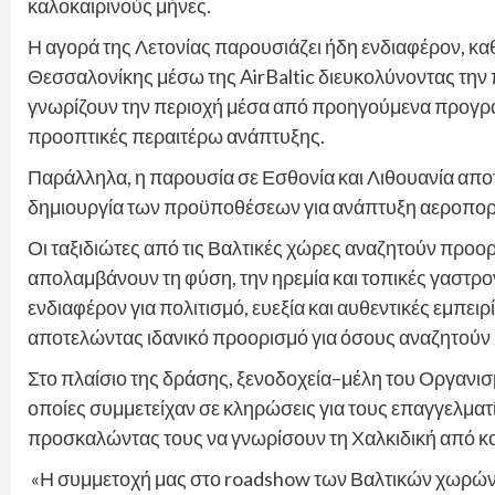
καλοκαιρινούς μήνες.
Η αγορά της Λετονίας παρουσιάζει ήδη ενδιαφέρον, κ
Θεσσαλονίκης μέσω της AirBaltic διευκολύνοντας την 
γνωρίζουν την περιοχή μέσα από προηγούμενα προγράμ
προοπτικές περαιτέρω ανάπτυξης.
Παράλληλα, η παρουσία σε Εσθονία και Λιθουανία αποτ
δημιουργία των προϋποθέσεων για ανάπτυξη αεροπορ
Οι ταξιδιώτες από τις Βαλτικές χώρες αναζητούν προορ
απολαμβάνουν τη φύση, την ηρεμία και τοπικές γαστρον
ενδιαφέρον για πολιτισμό, ευεξία και αυθεντικές εμπει
αποτελώντας ιδανικό προορισμό για όσους αναζητούν “
Στο πλαίσιο της δράσης, ξενοδοχεία–μέλη του Οργανι
οποίες συμμετείχαν σε κληρώσεις για τους επαγγελμα
προσκαλώντας τους να γνωρίσουν τη Χαλκιδική από κ
«Η συμμετοχή μας στο roadshow των Βαλτικών χωρών εί