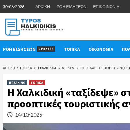
Skip
30/06/2026
ΑΡΧΙΚΗ
ΡΟΗ ΕΙΔΗΣΕΩΝ
ΕΠΙΚΟΙΝΩΝΙΑ
to
content
ΡΟΗ ΕΙΔΗΣΕΩΝ
ΤΟΠΙΚΑ
ΟΙΚΟΝΟΜΙΑ
ΠΟΛ
UPDATES
ΑΡΧΙΚΉ
ΤΟΠΙΚΑ
Η ΧΑΛΚΙΔΙΚΉ «ΤΑΞΊΔΕΨΕ» ΣΤΙΣ ΒΑΛΤΙΚΈΣ ΧΏΡΕΣ – ΝΈΕ
BREAKING
ΤΟΠΙΚΑ
Η Χαλκιδική «ταξίδεψε» στ
προοπτικές τουριστικής 
14/10/2025