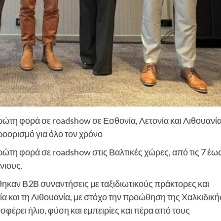
ώτη φορά σε roadshow σε Εσθονία, Λετονία και Λιθουανία
οορισμό για όλο τον χρόνο
ώτη φορά σε roadshow στις Βαλτικές χώρες, από τις 7 έω
λνιους.
θηκαν Β2Β συναντήσεις με ταξιδιωτικούς πράκτορες και
ία και τη Λιθουανία, με στόχο την προώθηση της Χαλκιδική
έρει ήλιο, φύση και εμπειρίες και πέρα από τους