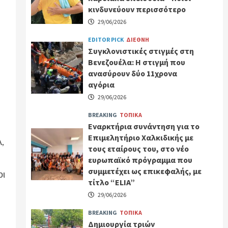
κινδυνεύουν περισσότερο
29/06/2026
EDITOR PICK
ΔΙΕΘΝΗ
Συγκλονιστικές στιγμές στη
Βενεζουέλα: Η στιγμή που
ανασύρουν δύο 11χρονα
αγόρια
29/06/2026
BREAKING
ΤΟΠΙΚΑ
Εναρκτήρια συνάντηση για το
Επιμελητήριο Χαλκιδικής με
λ,
τους εταίρους του, στο νέο
ευρωπαϊκό πρόγραμμα που
συμμετέχει ως επικεφαλής, με
οι
τίτλο “ELIA”
29/06/2026
BREAKING
ΤΟΠΙΚΑ
Δημιουργία τριών