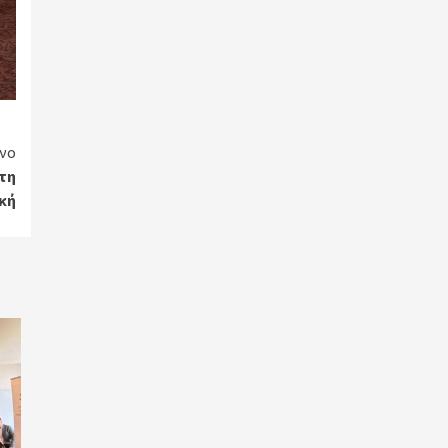
νο
στη
κή