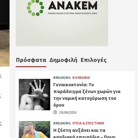
Πρόσφατα
Δημοφιλή
Επιλογές
,
BREAKING
ΚΟΙΝΩΝΙΑ
Γυναικοκτονία: Το
παράδειγμα ξένων χωρών για
ς
την νομική κατοχύρωση του
όρου
29/06/2026
ς
BREAKING
ΥΓΕΙΑ & ΕΠΙΣΤΗΜΗ
Η ζέστη αυξάνει και τα
καρδιακά επεισόδια – Ποιοι