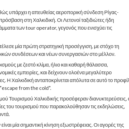
αθώς υπάρχει η απευθείας αεροπορική σύνδεση Ρίγας-
πρόσβαση στη Χαλκιδική. Οι Λετονοί ταξιδιώτες ήδη
ματα των tour operator, γεγονός που ενισχύει τις
έλεσε μία πρώτη στρατηγική προσέγγιση, με στόχο τη
ικών συνδέσεων και νέων συνεργασιών στο μέλλον.
ισμούς με ζεστό κλίμα, ήλιο και καθαρή θάλασσα,
ομικές εμπειρίες, και δείχνουν ολοένα μεγαλύτερο
ρίες. Η Χαλκιδική ανταποκρίνεται απόλυτα σε αυτό το προφί
escape from the cold”.
σμού Τουρισμού Χαλκιδικής προσέφεραν διανυκτερεύσεις, 
τίες του τουρισμού που παρακολούθησαν τις εκδηλώσεις,
οντά.
ναι μία σημαντική κίνηση εξωστρέφειας. Οι αγορές της