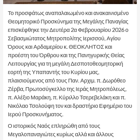
Το προσφάτως αναπαλαιωμένο και ανακαινισμένο
Θεομητορικό Προσκύνημα της Μεγάλης Παναγίας
επισκέφθηκε την Δευτέρα 2α Φεβρουαρίου 2026 ο
Σεβασμιώτατος Μητροπολίτης Ιερισσού, Αγίου
Όρους και Αρδαμερίου κ. ΘΕΟΚΛΗΤΟΣ και
προέστη του Όρθρου και της Πανηγυρικής Θείας
Λειτουργίας για τη μεγάλη Δεσποτοθεομητορική
εορτή της Υπαπαντής του Κυρίου μας,
πλαισιούμενος από τους Παν. Αρχιμ. π. Δωρόθεο
Ζέρβα, Πρωτοσύγκελλο της Ιεράς Μητροπόλεως,
π. Αλέξιο Μαράκη, π. Κύριλλο Τσερεβελάκη και π.
Νικόλαο Τσολούφη τον και δραστήριο Εφημέριο του
Ιερού Προσκυνήματος.
Ο ιστορικός Ναός επληρώθη από τους
Μεγαλοπαναγιώτες κυρίως αλλά και άλλους