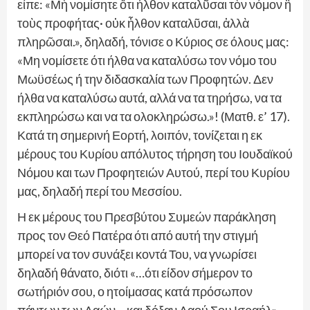
είπε: «Μὴ νομίσητε ὅτι ἦλθον καταλῦσαι τὸν νόμον ἢ
τοὺς προφήτας· οὐκ ἦλθον καταλῦσαι, ἀλλὰ
πληρῶσαι.», δηλαδή, τόνισε ο Κύριος σε όλους μας:
«Μη νομίσετε ότι ήλθα να καταλύσω τον νόμο του
Μωϋσέως ή την διδασκαλία των Προφητών. Δεν
ήλθα να καταλύσω αυτά, αλλά να τα τηρήσω, να τα
εκπληρώσω και να τα ολοκληρώσω.»! (Ματθ. ε’ 17).
Κατά τη σημερινή Εορτή, λοιπόν, τονίζεται η εκ
μέρους του Κυρίου απόλυτος τήρηση του Ιουδαϊκού
Νόμου και των Προφητειών Αυτού, περί του Κυρίου
μας, δηλαδή περί του Μεσσίου.
Η εκ μέρους του Πρεσβύτου Συμεών παράκληση
προς τον Θεό Πατέρα ότι από αυτή την στιγμή
μπορεί να τον συνάξει κοντά Του, να γνωρίσει
δηλαδή θάνατο, διότι «…ότι είδον σήμερον το
σωτήριόν σου, ο ητοίμασας κατά πρόσωπον