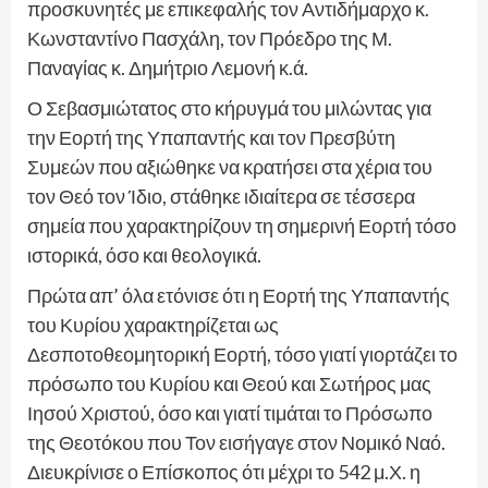
προσκυνητές με επικεφαλής τον Αντιδήμαρχο κ.
Κωνσταντίνο Πασχάλη, τον Πρόεδρο της Μ.
Παναγίας κ. Δημήτριο Λεμονή κ.ά.
Ο Σεβασμιώτατος στο κήρυγμά του μιλώντας για
την Εορτή της Υπαπαντής και τον Πρεσβύτη
Συμεών που αξιώθηκε να κρατήσει στα χέρια του
τον Θεό τον Ίδιο, στάθηκε ιδιαίτερα σε τέσσερα
σημεία που χαρακτηρίζουν τη σημερινή Εορτή τόσο
ιστορικά, όσο και θεολογικά.
Πρώτα απ’ όλα ετόνισε ότι η Εορτή της Υπαπαντής
του Κυρίου χαρακτηρίζεται ως
Δεσποτοθεομητορική Εορτή, τόσο γιατί γιορτάζει το
πρόσωπο του Κυρίου και Θεού και Σωτήρος μας
Ιησού Χριστού, όσο και γιατί τιμάται το Πρόσωπο
της Θεοτόκου που Τον εισήγαγε στον Νομικό Ναό.
Διευκρίνισε ο Επίσκοπος ότι μέχρι το 542 μ.Χ. η