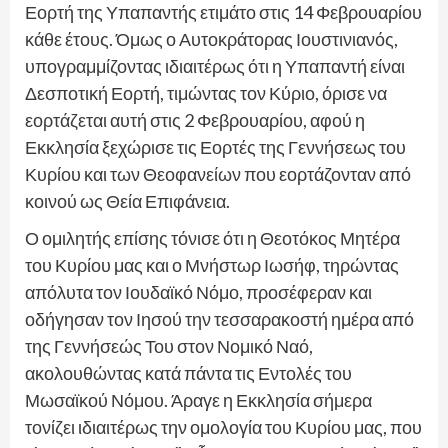
Εορτή της Υπαπαντής ετιμάτο στις 14 Φεβρουαρίου
κάθε έτους. Όμως ο Αυτοκράτορας Ιουστινιανός,
υπογραμμίζοντας ιδιαιτέρως ότι η Υπαπαντή είναι
Δεσποτική Εορτή, τιμώντας τον Κύριο, όρισε να
εορτάζεται αυτή στις 2 Φεβρουαρίου, αφού η
Εκκλησία ξεχώρισε τις Εορτές της Γεννήσεως του
Κυρίου και των Θεοφανείων που εορτάζονταν από
κοινού ως Θεία Επιφάνεια.
Ο ομιλητής επίσης τόνισε ότι η Θεοτόκος Μητέρα
του Κυρίου μας και ο Μνήστωρ Ιωσήφ, τηρώντας
απόλυτα τον Ιουδαϊκό Νόμο, προσέφεραν και
οδήγησαν τον Ιησού την τεσσαρακοστή ημέρα από
της Γεννήσεώς Του στον Νομικό Ναό,
ακολουθώντας κατά πάντα τις Εντολές του
Μωσαϊκού Νόμου. Άραγε η Εκκλησία σήμερα
τονίζει ιδιαιτέρως την ομολογία του Κυρίου μας, που