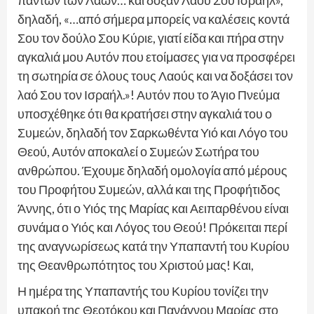
πάντων των Λαών… και δόξαν Λαού Σου Ισραήλ»,
δηλαδή, «…από σήμερα μπορείς να καλέσεις κοντά
Σου τον δούλο Σου Κύριε, γιατί είδα και πήρα στην
αγκαλιά μου Αυτόν που ετοίμασες για να προσφέρει
τη σωτηρία σε όλους τους Λαούς και να δοξάσει τον
λαό Σου τον Ισραήλ.»! Αυτόν που το Άγιο Πνεύμα
υποσχέθηκε ότι θα κρατήσει στην αγκαλιά του ο
Συμεών, δηλαδή τον Σαρκωθέντα Υιό και Λόγο του
Θεού, Αυτόν αποκαλεί ο Συμεών Σωτήρα του
ανθρώπου. Έχουμε δηλαδή ομολογία από μέρους
του Προφήτου Συμεών, αλλά και της Προφήτιδος
Άννης, ότι ο Υιός της Μαρίας και Αειπαρθένου είναι
συνάμα ο Υιός και Λόγος του Θεού! Πρόκειται περί
της αναγνωρίσεως κατά την Υπαπαντή του Κυρίου
της Θεανθρωπότητος του Χριστού μας! Και,
Η ημέρα της Υπαπαντής του Κυρίου τονίζει την
υπακοή της Θεοτόκου και Πανάγνου Μαρίας στο