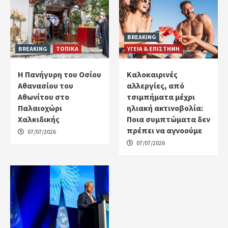
BREAKING
BREAKING
ΤΟΠΙΚΑ
ΥΓΕΙΑ & ΕΠΙΣΤΗΜΗ
Η Πανήγυρη του Οσίου
Καλοκαιρινές
Αθανασίου του
αλλεργίες, από
Αθωνίτου στο
τσιμπήματα μέχρι
Παλαιοχώρι
ηλιακή ακτινοβολία:
Χαλκιδικής
Ποια συμπτώματα δεν
πρέπει να αγνοούμε
07/07/2026
07/07/2026