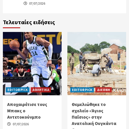
07/07/2026
Τελευταίες ειδήσεις
EDITOR PICK
ΑΘΛΗΤΙΚΑ
EDITOR PICK
ΔΙΕΘΝΗ
Αποχαιρέτισε τους
Θεμελιώθηκε το
Μπακς ο
σχολείο «Άγιος
Αντετοκούνμπο
Παΐσιος» στην
Ανατολική Ουγκάντα
07/07/2026